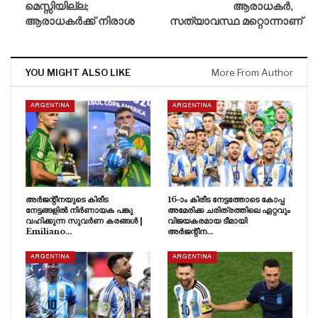
മെസ്സിയില്ല;
ആരാധകർ,
ആരാധകർക്ക് നിരാശ
സത്യാവസ്ഥ മറ്റൊന്നാണ്
YOU MIGHT ALSO LIKE
More From Author
ARGENTINA
ARGENTINA
അർജന്റീനയുടെ കിരീട
16-ാം കിരീട നേട്ടത്തോടെ കോപ്പ
നേട്ടങ്ങളിൽ നിർണായക പങ്കു
അമേരിക്ക ചരിത്രത്തിലെ ഏറ്റവും
വഹിക്കുന്ന സുവർണ കരങ്ങൾ |
വിജയകരമായ ടീമായി
Emiliano…
അർജന്റീന…
ARGENTINA
ARGENTINA