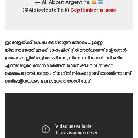
— All About Argentina
(@AlbicelesteTalk)
September 12, 2023
ഇടവേളയ്ക്ക് ശേഷം അര്ജന്റീന മത്സരം പൂർണ്ണ
നിയന്ത്രണത്തിലാക്കി.70-ാം മിനിറ്റിൽ അൽവാരസിന്റെ ഗോൾ
ശ്രമം പോസ്റ്റിൽ തട്ടി മടങ്ങി.റോഡ്രിഗോ ഡി പോൾ, ഡി മരിയ
എന്നിവരുടെ ഗോൾ ശ്രമങ്ങൾ ഗോൾ കീപ്പർ വിസ്‌കാര
രക്ഷപെടുത്തി. 83 ആം മിനുട്ടിൽ നിക്കൊളാസ് ഗോൺസാലസ്
അർജന്റീനയുടെ മൂന്നാമത്തെ ഗോൾ നേടി.