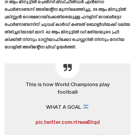
31 ആം മിനുട്ടിൽ ചെൽസി മിഡ്ഫീൽഡർ എൻസോ
ഫെർണാണ്ടസ് അര്ജന്റീന മുന്നിലെത്തിച്ചു. 39 ആം മിനുട്ടിൽ
ക്രിസ്റ്റ്യൻ റൊമേറോയ്‌ക്കെതിരെയുള്ള ഫൗളിന് റോബർട്ടോ
ഫെർണാണ്ടസിന് ചുവപ്പ് കാർഡ് കണ്ടത് ബൊളീവിയക്ക് വലിയ
തിരിച്ചടിയായി മാറി. 42 ആം മിനുട്ടിൽ ഡി മരിയയുടെ ഫ്രീ
കിക്കിൽ നിന്നും ടാഗ്ലിയാഫിക്കോ ഹെഡ്ഡറിൽ നിന്നും നേടിയ
ഗോളിൽ അര്ജന്റീന ലീഡ് ഉയർത്തി.
This is how World Champions play
football!
WHAT A GOAL
pic.twitter.com/rl7809Btqd