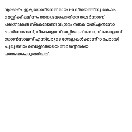
വ്യാഴാഴ്ച ഇക്വഡോറിനെതിരായ 1-0 വിജയത്തിനു ശേഷം
മെസ്സിക്ക് ക്ഷീണം അനുഭവപ്പെട്ടതിനെ തുടർന്നാണ്
പരിശീലകൻ സ്കെലോണി വിശ്രമം നൽകിയത്.എൻസോ
ഫെർണാണ്ടസ്, നിക്കോളാസ് ടാഗ്ലിയാഫിക്കോ, നിക്കോളാസ്
ഗോൺസാലസ് എന്നിവരുടെ ഗോളുകൾക്കാണ് 10 പേരായി
ചുരുങ്ങിയ ബൊളീവിയയെ അർജന്റീനയെ
പരാജയപ്പെടുത്തിയത്.