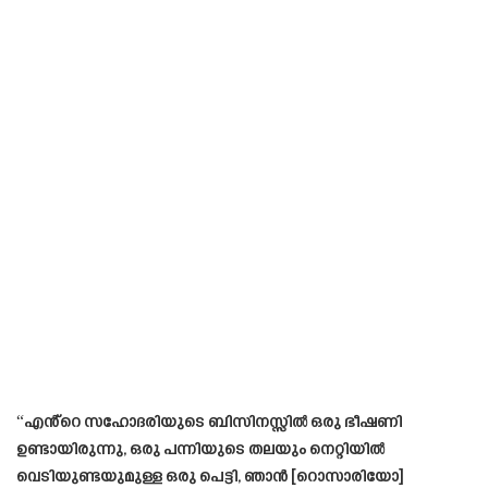
“എൻ്റെ സഹോദരിയുടെ ബിസിനസ്സിൽ ഒരു ഭീഷണി
ഉണ്ടായിരുന്നു, ഒരു പന്നിയുടെ തലയും നെറ്റിയിൽ
വെടിയുണ്ടയുമുള്ള ഒരു പെട്ടി, ഞാൻ [റൊസാരിയോ]