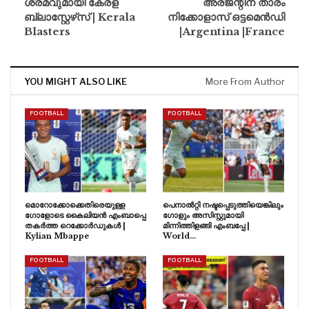
ശ്രമവുമായി കേരള
അര്ജന്റീന താരം
ബ്ലാസ്റ്റേഴ്‌സ് | Kerala
നിക്കോളാസ് ഒട്ടമെൻഡി
Blasters
|Argentina |France
YOU MIGHT ALSO LIKE
More From Author
FOOTBALL
FOOTBALL
മൊറോക്കോക്കെതിരെയുള്ള
പെനാൽറ്റി നഷ്ടപ്പെടുത്തിയെങ്കിലും
ഗോളോടെ കൈലിയൻ എംബാപ്പെ
ഗോളും അസിസ്റ്റുമായി
തകർത്ത റെക്കോർഡുകൾ |
മിന്നിത്തിളങ്ങി എംബപ്പേ |
Kylian Mbappe
World…
FOOTBALL
FOOTBALL