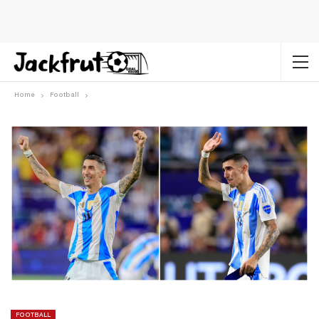
Home
Football
FOOTBALL