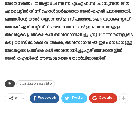
അതേസമയം, തിങ്കളാഴ്ച നടന്ന എ.എഫ്.സി ചാമ്പ്യൻസ് ലീഗ്
എലൈറ്റിൽ നിന്ന് ഹോൾഡർമാരായ അൽ-ഐൻ പുറത്തായി.
ഖത്തറിന്റെ അൽ-റയ്യാനോട് 2-1 ന് പരാജയപ്പെട്ട യുണൈറ്റഡ്
അറബ് എമിറേറ്റ്സ് ടീം അവസാന 16-ൽ ഇടം നേടാനുള്ള
അവരുടെ പ്രതീക്ഷകൾ അവസാനിപ്പിച്ചു. ഗ്രൂപ്പ് മത്സരങ്ങളുടെ
ഒരു റൗണ്ട് ബാക്കി നിൽക്കെ, അവസാന 16-ൽ ഇടം നേടാനുള്ള
അവരുടെ പ്രതീക്ഷകൾ അവസാനിച്ചു.ഏഴ് മത്സരങ്ങളിൽ
അൽ-ഐനിന്റെ അഞ്ചാമത്തെ തോൽവിയാണിത്.
cristiano ronaldo
Facebook
Twitter
Google+
Share