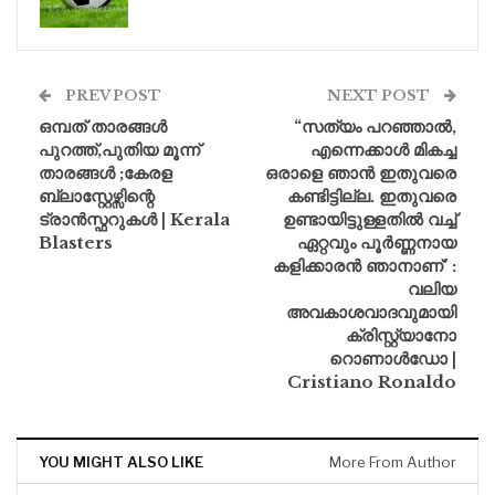
PREV POST
NEXT POST
ഒമ്പത് താരങ്ങൾ
“സത്യം പറഞ്ഞാൽ,
പുറത്ത്,പുതിയ മൂന്ന്
എന്നെക്കാൾ മികച്ച
താരങ്ങൾ ;കേരള
ഒരാളെ ഞാൻ ഇതുവരെ
ബ്ലാസ്റ്റേഴ്സിന്റെ
കണ്ടിട്ടില്ല. ഇതുവരെ
ട്രാൻസ്ഫറുകൾ | Kerala
ഉണ്ടായിട്ടുള്ളതിൽ വച്ച്
Blasters
ഏറ്റവും പൂർണ്ണനായ
കളിക്കാരൻ ഞാനാണ്’ :
വലിയ
അവകാശവാദവുമായി
ക്രിസ്റ്റ്യാനോ
റൊണാൾഡോ |
Cristiano Ronaldo
YOU MIGHT ALSO LIKE
More From Author