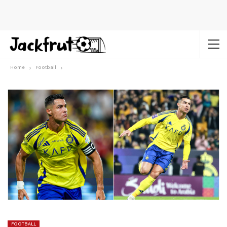
Home
Football
FOOTBALL