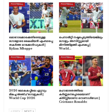
FOOTBALL
FOOTBALL
മൊറോക്കോക്കെതിരെയുള്ള
പെനാൽറ്റി നഷ്ടപ്പെടുത്തിയെങ്കിലും
ഗോളോടെ കൈലിയൻ എംബാപ്പെ
ഗോളും അസിസ്റ്റുമായി
തകർത്ത റെക്കോർഡുകൾ |
മിന്നിത്തിളങ്ങി എംബപ്പേ |
Kylian Mbappe
World…
FOOTBALL
FOOTBALL
2026 ലോകകപ്പിലെ ഏറ്റവും
മഹാഭാരതത്തിലെ
മികച്ച അഞ്ച് ഗോളുകൾ |
കർണ്ണനെപ്പോലെയാണ്
World Cup 2026
ക്രിസ്റ്റ്യാനോ റൊണാൾഡോ |
Cristiano Ronaldo
PREV
NEXT