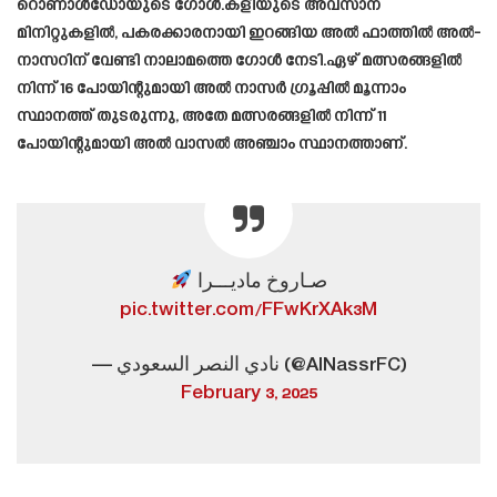
റൊണാൾഡോയുടെ ഗോൾ.കളിയുടെ അവസാന
മിനിറ്റുകളിൽ, പകരക്കാരനായി ഇറങ്ങിയ അൽ ഫാത്തിൽ അൽ-
നാസറിന് വേണ്ടി നാലാമത്തെ ഗോൾ നേടി.ഏഴ് മത്സരങ്ങളിൽ
നിന്ന് 16 പോയിന്റുമായി അൽ നാസർ ഗ്രൂപ്പിൽ മൂന്നാം
സ്ഥാനത്ത് തുടരുന്നു, അതേ മത്സരങ്ങളിൽ നിന്ന് 11
പോയിന്റുമായി അൽ വാസൽ അഞ്ചാം സ്ഥാനത്താണ്.
صـاروخ ماديـــرا
pic.twitter.com/FFwKrXAk3M
— نادي النصر السعودي (@AlNassrFC)
February 3, 2025