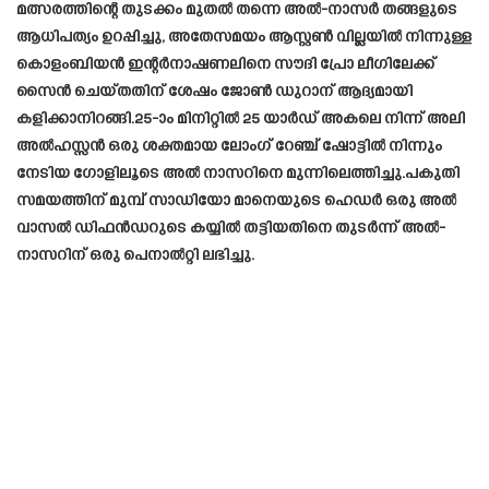
മത്സരത്തിന്റെ തുടക്കം മുതൽ തന്നെ അൽ-നാസർ തങ്ങളുടെ
ആധിപത്യം ഉറപ്പിച്ചു, അതേസമയം ആസ്റ്റൺ വില്ലയിൽ നിന്നുള്ള
കൊളംബിയൻ ഇന്റർനാഷണലിനെ സൗദി പ്രോ ലീഗിലേക്ക്
സൈൻ ചെയ്തതിന് ശേഷം ജോൺ ഡുറാന് ആദ്യമായി
കളിക്കാനിറങ്ങി.25-ാം മിനിറ്റിൽ 25 യാർഡ് അകലെ നിന്ന് അലി
അൽഹസ്സൻ ഒരു ശക്തമായ ലോംഗ് റേഞ്ച് ഷോട്ടിൽ നിന്നും
നേടിയ ഗോളിലൂടെ അൽ നാസറിനെ മുന്നിലെത്തിച്ചു.പകുതി
സമയത്തിന് മുമ്പ് സാഡിയോ മാനെയുടെ ഹെഡർ ഒരു അൽ
വാസൽ ഡിഫൻഡറുടെ കയ്യിൽ തട്ടിയതിനെ തുടർന്ന് അൽ-
നാസറിന് ഒരു പെനാൽറ്റി ലഭിച്ചു.