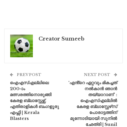
Creator Sumeeb
PREV POST
NEXT POST
ഐഎസ്എല്ലിലെ
‘എൻ്റെ ഏറ്റവും മികച്ചത്
200-ാം
നൽകാൻ ഞാൻ
മത്സരത്തിനൊരുങ്ങി
തയ്യാറാണ്’ :
കേരള ബ്ലാസ്റ്റേഴ്സ്,
ഐഎസ്എല്ലിൽ
എതിരാളികൾ ബംഗളൂരു
കേരള ബ്ലാസ്റ്റേഴ്‌സ്
എഫ്സി | Kerala
പോരാട്ടത്തിന്
Blasters
മുന്നോടിയായി സുനിൽ
ഛേത്രി | Sunil