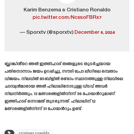
Karim Benzema & Cristiano Ronaldo
pic.twitter.com/Nc5soFBRx7
— Sporxtv (@sporxtv)
December 6, 2024
ബ്ലാങ്കിൻ്റെ അൽ ഇത്തിഹാദ് തങ്ങളുടെ തുടർച്ചയായ
പതിനൊന്നാം ജയം ഉറപ്പിച്ചു, സൗദി പ്രോ ലീഗിലെ ഒമ്പതാം
വിജയം. നിലവിൽ ടേബിളിൽ രണ്ടാം സ്ഥാനത്തുള്ള നിലവിലെ
ചാമ്പ്യൻമാരായ അൽ ഹിലാലിനോടുള്ള വിടവ് അവർ
നിലനിർത്തും. 13 മത്സരങ്ങളിൽനിന്ന് 36 പോയന്‍റുമാണ്
ഇത്തിഹാദ് ഒന്നാമത് തുടരുന്നത്. ഹിലാലിന് 12
മത്സരങ്ങളിൽനിന്ന് 31 പോയന്‍റും ഉണ്ട്.
cristiano ronaldo