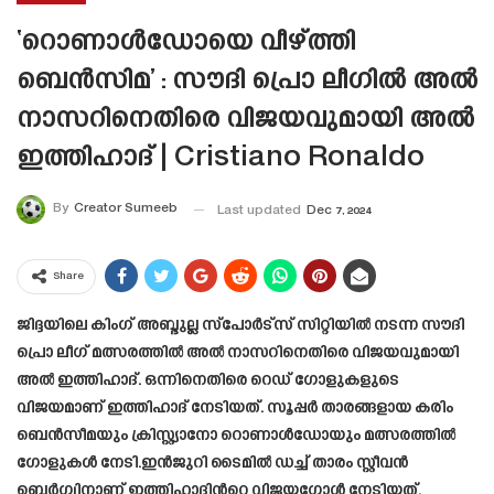
‘റൊണാൾഡോയെ വീഴ്ത്തി
ബെൻസിമ’ : സൗദി പ്രൊ ലീഗിൽ അൽ
നാസറിനെതിരെ വിജയവുമായി അൽ
ഇത്തിഹാദ് | Cristiano Ronaldo
By
Creator Sumeeb
Last updated
Dec 7, 2024
Share
ജിദ്ദയിലെ കിംഗ് അബ്ദുല്ല സ്‌പോർട്‌സ് സിറ്റിയിൽ നടന്ന സൗദി
പ്രൊ ലീഗ് മത്സരത്തിൽ അൽ നാസറിനെതിരെ വിജയവുമായി
അൽ ഇത്തിഹാദ്. ഒന്നിനെതിരെ റെഡ് ഗോളുകളുടെ
വിജയമാണ് ഇത്തിഹാദ് നേടിയത്. സൂപ്പർ താരങ്ങളായ കരിം
ബെൻസീമയും ക്രിസ്റ്റ്യാനോ റൊണാൾഡോയും മത്സരത്തിൽ
ഗോളുകൾ നേടി.ഇൻജുറി ടൈമിൽ ഡച്ച് താരം സ്റ്റീവൻ
ബെർഗ്വിനാണ് ഇത്തിഹാദിന്‍റെ വിജയഗോൾ നേടിയത്.