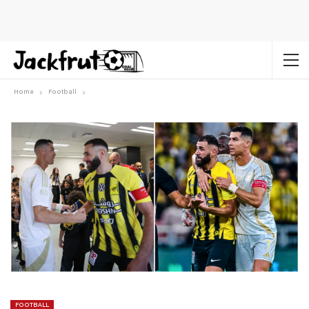
Home
Football
FOOTBALL