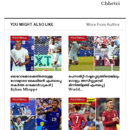
Chhetri
YOU MIGHT ALSO LIKE
More From Author
FOOTBALL
FOOTBALL
മൊറോക്കോക്കെതിരെയുള്ള
പെനാൽറ്റി നഷ്ടപ്പെടുത്തിയെങ്കിലും
ഗോളോടെ കൈലിയൻ എംബാപ്പെ
ഗോളും അസിസ്റ്റുമായി
തകർത്ത റെക്കോർഡുകൾ |
മിന്നിത്തിളങ്ങി എംബപ്പേ |
Kylian Mbappe
World…
FOOTBALL
FOOTBALL