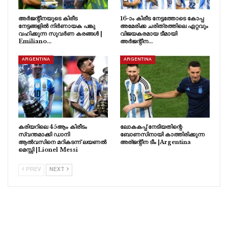
അർജന്റീനയുടെ കിരീട
16-ാം കിരീട നേട്ടത്തോടെ കോപ്പ
നേട്ടങ്ങളിൽ നിർണായക പങ്കു
അമേരിക്ക ചരിത്രത്തിലെ ഏറ്റവും
വഹിക്കുന്ന സുവർണ കരങ്ങൾ |
വിജയകരമായ ടീമായി
Emiliano…
അർജന്റീന…
ARGENTINA
ARGENTINA
കരിയറിലെ 45ആം കിരീടം
ലോകകപ്പ് നേടിയതിന്റെ
സ്വന്തമാക്കി ഡാനി
ബോണസിനായി കാത്തിരിക്കുന്ന
ആൽവസിനെ മറികടന്ന് ലയണൽ
അര്ജന്റീന ടീം |Argentina
മെസ്സി |Lionel Messi
PREV
NEXT