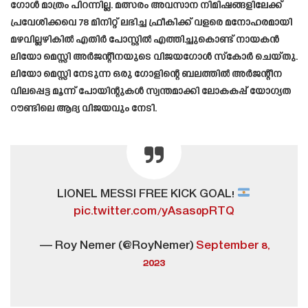
ഗോൾ മാത്രം പിറന്നില്ല. മത്സരം അവസാന നിമിഷങ്ങളിലേക്ക്
പ്രവേശിക്കവെ 78 മിനിറ്റ് ലഭിച്ച ഫ്രീകിക്ക് വളരെ മനോഹരമായി
മഴവില്ലഴികിൽ എതിർ പോസ്റ്റിൽ എത്തിച്ചുകൊണ്ട് നായകൻ
ലിയോ മെസ്സി അർജന്റീനയുടെ വിജയഗോൾ സ്കോർ ചെയ്തു.
ലിയോ മെസ്സി നേടുന്ന ഒരു ഗോളിന്റെ ബലത്തിൽ അർജന്റീന
വിലപ്പെട്ട മൂന്ന് പോയിന്റുകൾ സ്വന്തമാക്കി ലോകകപ്പ് യോഗ്യത
റൗണ്ടിലെ ആദ്യ വിജയവും നേടി.
LIONEL MESSI FREE KICK GOAL!
pic.twitter.com/yAsas0pRTQ
— Roy Nemer (@RoyNemer)
September 8,
2023