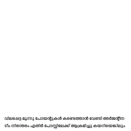
വിലപ്പെട്ട മൂന്നു പോയന്റുകൾ കണ്ടെത്താൻ വേണ്ടി അർജന്റീന
ടീം നിരന്തരം എതിർ പോസ്റ്റിലേക്ക് ആക്രമിച്ചു കയറിയെങ്കിലും