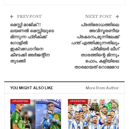
PREV POST
NEXT POST
മെസ്സി മാജിക് !!
പ്രതിരോധത്തിലെ
ലയണൽ മെസ്സിയുടെ
അവിസ്മരണീയ
മിന്നുന്ന ഫ്രീകിക്ക്
പ്രകടനം,മുന്നിലേക്ക്
ഗോളിൽ
പന്ത് എത്തിക്കുന്നതിലും
ഇക്വഡോറിനെ
പ്രീമിയർ ലീഗ്
കീഴടക്കി അർജന്റീന
താരത്തിന്റെ മിന്നും
തുടങ്ങി
ഫോം, കളിയിലെ
താരമായത് റൊമേറോ
YOU MIGHT ALSO LIKE
More From Author
ARGENTINA
ARGENTINA