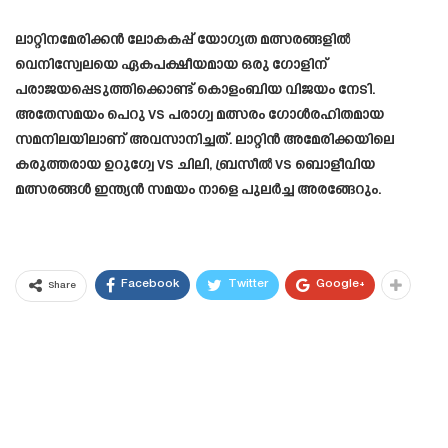
ലാറ്റിനമേരിക്കൻ ലോകകപ്പ് യോഗ്യത മത്സരങ്ങളിൽ
വെനിസ്വേലയെ ഏകപക്ഷീയമായ ഒരു ഗോളിന്
പരാജയപ്പെടുത്തിക്കൊണ്ട് കൊളംബിയ വിജയം നേടി.
അതേസമയം പെറു vs പരാഗ്വ മത്സരം ഗോൾരഹിതമായ
സമനിലയിലാണ് അവസാനിച്ചത്. ലാറ്റിൻ അമേരിക്കയിലെ
കരുത്തരായ ഉറുഗ്വേ vs ചിലി, ബ്രസീൽ vs ബൊളീവിയ
മത്സരങ്ങൾ ഇന്ത്യൻ സമയം നാളെ പുലർച്ച അരങ്ങേറും.
Facebook
Twitter
Google+
Share