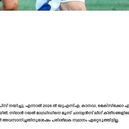
പ്‌സ് നയിച്ചു, എന്നാൽ 2026 ൽ യുഎസ്എ, കാനഡ, മെക്സിക്കോ എന
, സിദാൻ റയൽ മാഡ്രിഡിനെ മൂന്ന് ചാമ്പ്യൻസ് ലീഗ് കിരീടങ്ങളിലേക്ക
 അവസാനിച്ചതിനുശേഷം പരിശീലക സ്ഥാനം ഏറ്റെടുത്തിട്ടില്ല.