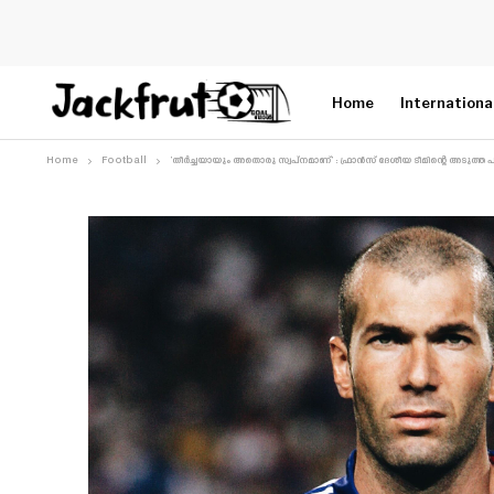
Home
Internationa
Home
Football
‘തീർച്ചയായും അതൊരു സ്വപ്നമാണ്’ : ഫ്രാൻസ് ദേശീയ ടീമിന്റെ അടുത്ത 