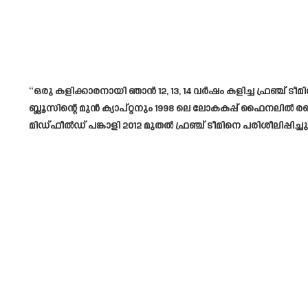
“ഒരു കളിക്കാരനായി ഞാൻ 12, 13, 14 വർഷം കളിച്ച ഫ്രഞ്ച് ട
ബ്ലൂസിന്റെ മുൻ ക്യാപ്റ്റനും 1998 ലെ ലോകകപ്പ് ഫൈനലിൽ
മിഡ്ഫീൽഡ് പങ്കാളി 2012 മുതൽ ഫ്രഞ്ച് ടീമിനെ പരിശീലിപ്പിച