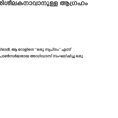
ത പരിശീലകനാവാനുള്ള ആഗ്രഹം
സിദാൻ, ആ റോളിനെ “ഒരു സ്വപ്നം” എന്ന്
ല സ്പോൺസർമാരായ അഡിഡാസ് സംഘടിപ്പിച്ച ഒരു