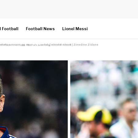
l Football
Football News
Lionel Messi
പരിശീലകനാവാനുള്ള ആഗ്രഹം പ്രകടിപ്പിച്ച് സിനദിൻ സിദാൻ | Zinedine Zidane