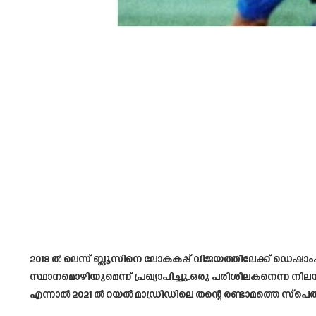
2018 ൽ ലെസ് ബ്ലൂസിനെ ലോകകപ്പ് വിജയത്തിലേക്ക് ഡെഷാം
സ്ഥാനമൊഴിയുമെന്ന് പ്രഖ്യാപിച്ചു.ഒരു പരിശീലകനെന്ന നിലയിൽ
എന്നാൽ 2021 ൽ റയൽ മാഡ്രിഡിലെ തന്റെ രണ്ടാമത്തെ സ്പെൽ