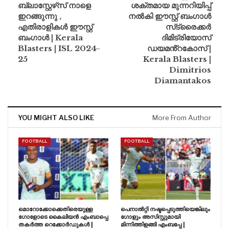
ബ്ലാസ്റ്റേഴ്‌സ് നാളെ
ശക്തമായ മുന്നറിയിപ്പ്
ഇറങ്ങുന്നു ,
നൽകി ഈസ്റ്റ് ബംഗാൾ
എതിരാളികൾ ഈസ്റ്റ്
സ്‌ട്രൈക്കർ
ബംഗാൾ | Kerala
ദിമിട്രിയോസ്
Blasters | ISL 2024-
ഡയമൻ്റകോസ് |
25
Kerala Blasters |
Dimitrios
Diamantakos
YOU MIGHT ALSO LIKE
More From Author
FOOTBALL
FOOTBALL
മൊറോക്കോക്കെതിരെയുള്ള
പെനാൽറ്റി നഷ്ടപ്പെടുത്തിയെങ്കിലും
ഗോളോടെ കൈലിയൻ എംബാപ്പെ
ഗോളും അസിസ്റ്റുമായി
തകർത്ത റെക്കോർഡുകൾ |
മിന്നിത്തിളങ്ങി എംബപ്പേ |