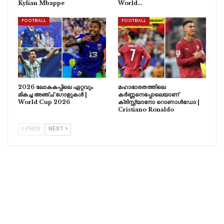
Kylian Mbappe
World…
FOOTBALL
FOOTBALL
2026 ലോകകപ്പിലെ ഏറ്റവും
മഹാഭാരതത്തിലെ
മികച്ച അഞ്ച് ഗോളുകൾ |
കർണ്ണനെപ്പോലെയാണ്
World Cup 2026
ക്രിസ്റ്റ്യാനോ റൊണാൾഡോ |
Cristiano Ronaldo
PREV
NEXT