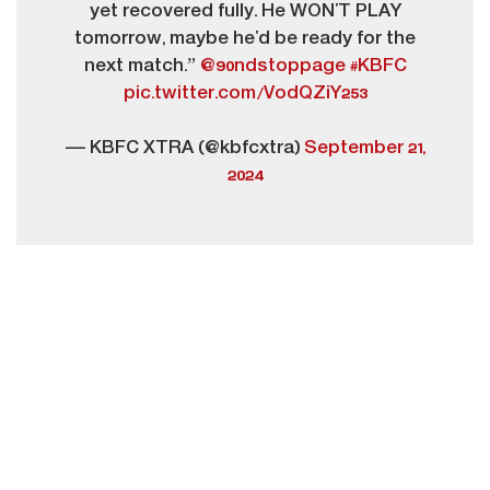
yet recovered fully. He WON’T PLAY
tomorrow, maybe he’d be ready for the
next match.”
@90ndstoppage
#KBFC
pic.twitter.com/VodQZiY253
— KBFC XTRA (@kbfcxtra)
September 21,
2024