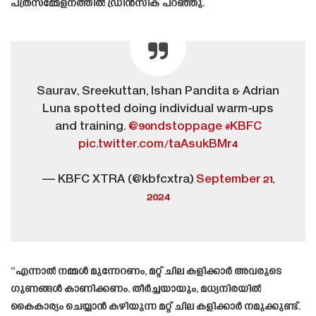
പത്രസമ്മേളനത്തിൽ ഡ്രിൻസിക് പറഞ്ഞു.
Saurav, Sreekuttan, Ishan Pandita & Adrian
Luna spotted doing individual warm-ups
and training.
@90ndstoppage
#KBFC
pic.twitter.com/taAsukBMr4
— KBFC XTRA (@kbfcxtra)
September 21,
2024
“എന്നാൽ നമ്മൾ മുന്നേറണം, മറ്റ് ചില കളിക്കാർ അവരുടെ
ഗുണങ്ങൾ കാണിക്കണം. തീർച്ചയായും, മധ്യനിരയിൽ
കൈകാര്യം ചെയ്യാൻ കഴിയുന്ന മറ്റ് ചില കളിക്കാർ നമുക്കുണ്ട്.