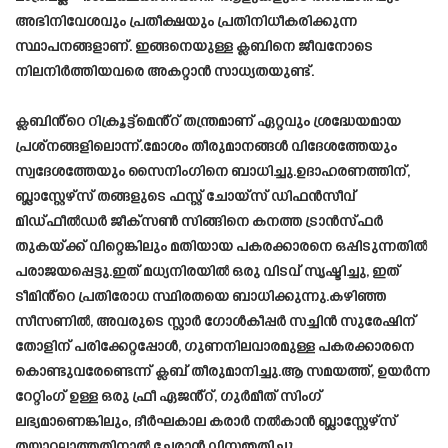
അഭിനിവേശവും പ്രതീക്ഷയും പ്രതിനിധീകരിക്കുന്ന
സ്ഥാപനങ്ങളാണ്. ഇങ്ങനെയുള്ള ക്ലബിനെ ജീവനോടെ
നിലനിർത്തിയവരെ അകറ്റാൻ സാധ്യതയുണ്ട്.
ക്ലബിൻ്റെ റിക്രൂട്ട്‌മെൻ്റ് തന്ത്രമാണ് ഏറ്റവും ശ്രദ്ധേയമായ
പ്രശ്‌നങ്ങളിലൊന്ന്.മോശം തീരുമാനങ്ങൾ വിദേശത്തേയും
സ്വദേശത്തേയും സൈനിംഗിനെ ബാധിച്ചു.ഉദാഹരണത്തിന്,
ബ്ലാസ്റ്റേഴ്സ് തങ്ങളുടെ ഫസ്റ്റ് ചോയ്സ് ഡിഫൻസീവ്
മിഡ്ഫീൽഡർ ജീക്സൺ സിങ്ങിനെ കനത്ത ട്രാൻസ്ഫർ
തുകയ്ക്ക് വിറ്റെങ്കിലും മതിയായ പകരക്കാരനെ ഒപ്പിടുന്നതിൽ
പരാജയപ്പെട്ടു.ഇത് മധ്യനിരയിൽ ഒരു വിടവ് സൃഷ്ടിച്ചു, ഇത്
ടീമിൻ്റെ പ്രതിരോധ സ്ഥിരതയെ ബാധിക്കുന്നു.കഴിഞ്ഞ
സീസണിൽ, അവരുടെ സ്റ്റാർ ഗോൾകീപ്പർ സച്ചിൻ സുരേഷിന്
തോളിന് പരിക്കേറ്റപ്പോൾ, ഗുണനിലവാരമുള്ള പകരക്കാരനെ
കൊണ്ടുവരേണ്ടെന്ന് ക്ലബ് തീരുമാനിച്ചു.ആ സമയത്ത്, ഉയർന്ന
റേറ്റിംഗ് ഉള്ള ഒരു ഫ്രീ ഏജൻ്റ്, ഗുർമീത് സിംഗ്
ലഭ്യമാണെങ്കിലും, ദീർഘകാല കരാർ നൽകാൻ ബ്ലാസ്റ്റേഴ്സ്
തയ്യാറല്ലാത്തതിനാൽ ചേരാൻ വിസമ്മതിച്ചു.