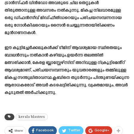
ട്രാൻസ്ഫർ വിൻഡോ അവരുടെ ചില തെറ്റുകൾ
തിരുത്താനുള്ള അവസരം നൽകുന്നു. മികച്ച നിലവാരമുള്ള
ഒരു ഡിഫൻസീവ് മിഡ്ഫീൽഡറെയും പരിചയസമ്പന്നനായ
ഒരു ഗോൾകീപ്പറെയും സൈൻ ചെയ്യുന്നതായിരിക്കണം
മുൻഗണനകൾ.
ഈ കൂട്ടിച്ചേർക്കലുകൾക്ക് ടീമിന് ആവശ്യമായ സ്ഥിരതയും
ബാലൻസും നൽകാൻ കഴിയും.ഉയർന്ന തലത്തിൽ
മത്സരിക്കാൻ, കേരള ബ്ലാസ്റ്റേഴ്സിന് അറിവുള്ള റിക്രൂട്ട്മെൻ്റ്
ആവശ്യമാണ്, പരിചയസമ്പന്നരും യുവതാരങ്ങളും തമ്മിലുള്ള
മികച്ച സന്തുലിതാവസ്ഥ.ക്ലബിനെ തുടർന്നും പിന്തുണയ്ക്കുന്ന
ആരാധകരോട് അവർ കടപ്പെട്ടിരിക്കുന്നു. വ്യക്തമായും, അവർ
കൂടുതൽ അർഹിക്കുന്നു.
kerala blasters
Facebook
Twitter
Google+
Share