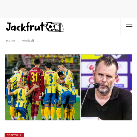
Home
Football
FOOTBALL