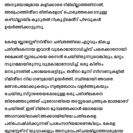
അനുയോജ്യമായ കളിക്കാരെ ടീമിലില്ലാത്തതിനാൽ,
അദ്ദേഹത്തിൻ്റെ രീതികളോട് പൊരുത്തപ്പെടാനുള്ള
കഴിവില്ലായ്മ കൂടുതൽ റിക്രൂട്ട്മെൻ്റ് പിഴവുകൾ
ഉയർത്തിക്കാട്ടുന്നു.
കേരള ബ്ലാസ്റ്റേഴ്‌സിൻ്റെ ചരിത്രത്തിലെ ഏറ്റവും മികച്ച
പരിശീലകനായ ഇവാൻ വുകോമാനോവിച്ചിന് പകരക്കാരനായി
മൈക്കൽ സ്റ്റാഹ്രെയെ സൈൻ ചെയ്‌തിരുന്നുവെങ്കിലും, മാറ്റം
സുഗമമായിരുന്നു.വുകോമാനോവിച്ച്, ഒരു കിരീടം
നേടുന്നതിൽ പരാജയപ്പെട്ടിട്ടും, തൻ്റെ മൂന്ന് സീസണുകളിൽ
ടീമിൻ്റെ നില ഗണ്യമായി ഉയർത്തി, സ്ഥിരമായി അവരെ
മത്സരപരമാക്കുകയും സ്വത്വബോധം വളർത്തുകയും
ചെയ്തു.സ്‌റ്റാരെയെപ്പോലുള്ള ഒരു പരിശീലകനെ
തിരഞ്ഞെടുത്തത് പുരോഗതിയെ തടസ്സപ്പെടുത്തുക മാത്രമാണ്
ചെയ്‌തത്, ഇത് ടീമിനെ മുമ്പത്തേക്കാൾ മോശമായ
അവസ്ഥയിലാക്കി.അക്കാദമിയിലെ പ്രതിഭകളെ
പരിപോഷിപ്പിക്കുന്നത് പ്രശംസനീയമാണെങ്കിലും, കേരള
ബ്ലാസ്റ്റേഴ്‌സ് യുവാക്കളും അനുഭവപരിചയമില്ലാത്തവരുമായ