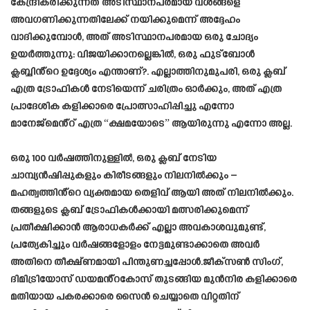
കേന്ദ്രീകരിക്കുന്നത് അടിസ്ഥാനപരമായ വശങ്ങളെ
അവഗണിക്കുന്നതിലേക്ക് നയിക്കുമെന്ന് അദ്ദേഹം
വാദിക്കുമ്പോൾ, അത് അടിസ്ഥാനപരമായ ഒരു ചോദ്യം
ഉയർത്തുന്നു: വിജയിക്കാനല്ലെങ്കിൽ, ഒരു ഫുട്ബോൾ
ക്ലബ്ബിൻ്റെ ഉദ്ദേശ്യം എന്താണ്?. എല്ലാത്തിനുമുപരി, ഒരു ക്ലബ്
എത്ര ട്രോഫികൾ നേടിയെന്ന് ചരിത്രം ഓർക്കും, അത് എത്ര
പ്രാദേശിക കളിക്കാരെ പ്രോത്സാഹിപ്പിച്ചു എന്നോ
മാനേജ്മെൻ്റ് എത്ര “ക്ഷമയോടെ” ആയിരുന്നു എന്നോ അല്ല.
ഒരു 100 വർഷത്തിനുള്ളിൽ, ഒരു ക്ലബ് നേടിയ
ചാമ്പ്യൻഷിപ്പുകളും കിരീടങ്ങളും നിലനിൽക്കും –
മഹത്വത്തിൻ്റെ വ്യക്തമായ തെളിവ് ആയി അത് നിലനിൽക്കും.
തങ്ങളുടെ ക്ലബ് ട്രോഫികൾക്കായി മത്സരിക്കുമെന്ന്
പ്രതീക്ഷിക്കാൻ ആരാധകർക്ക് എല്ലാ അവകാശവുമുണ്ട്,
പ്രത്യേകിച്ചും വർഷങ്ങളോളം നേട്ടമുണ്ടാക്കാതെ അവർ
അതിനെ തീക്ഷ്ണമായി പിന്തുണച്ചപ്പോൾ.ജീക്‌സൺ സിംഗ്,
ദിമിട്രിയോസ് ഡയമൻ്റകോസ് തുടങ്ങിയ മുൻനിര കളിക്കാരെ
മതിയായ പകരക്കാരെ സൈൻ ചെയ്യാതെ വിറ്റതിന്