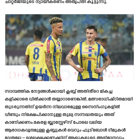
ചാറ്റർജിയുടെ ന്യായീകരണം അതൃപ്തി കൂട്ടുന്നു.
സാമ്പത്തിക നേട്ടങ്ങൾക്കായി ക്ലബ്ബ് അതിൻ്റെ മികച്ച
കളിക്കാരെ വിൽക്കാൻ തയ്യാറാണെങ്കിൽ, മത്സരാധിഷ്ഠിതമായി
തുടരുന്നതിന് ഉയർന്ന നിലവാരമുള്ള സൈനിംഗുകളിൽ
വീണ്ടും നിക്ഷേപിക്കാനുള്ള തുല്യ സന്നദ്ധതയും അത്
കാണിക്കണം.കേരള ബ്ലാസ്റ്റേഴ്‌സ് പോലെ വലിയ
ആരാധകവൃന്ദമുള്ള ക്ലബ്ബുകൾ വെറും ഫുട്‌ബോൾ ടീമുകൾ
മാത്രമല്ല – ദശലക്ഷക്കണക്കിന് ആളുകളുടെ അഭിമാനവും