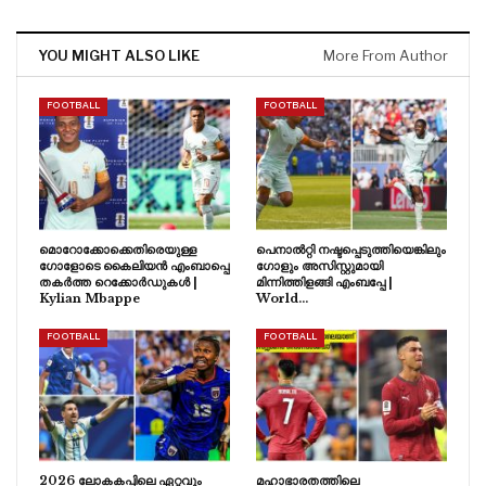
YOU MIGHT ALSO LIKE
More From Author
FOOTBALL
FOOTBALL
മൊറോക്കോക്കെതിരെയുള്ള
പെനാൽറ്റി നഷ്ടപ്പെടുത്തിയെങ്കിലും
ഗോളോടെ കൈലിയൻ എംബാപ്പെ
ഗോളും അസിസ്റ്റുമായി
തകർത്ത റെക്കോർഡുകൾ |
മിന്നിത്തിളങ്ങി എംബപ്പേ |
Kylian Mbappe
World…
FOOTBALL
FOOTBALL
2026 ലോകകപ്പിലെ ഏറ്റവും
മഹാഭാരതത്തിലെ