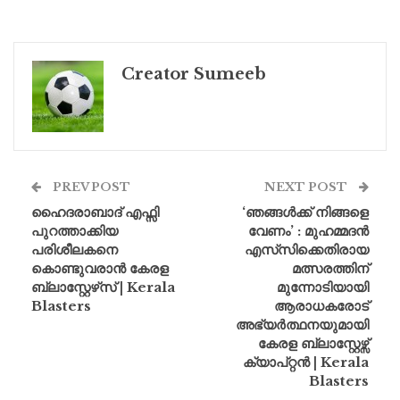
Creator Sumeeb
PREV POST
NEXT POST
ഹൈദരാബാദ് എഫ്സി
‘ഞങ്ങൾക്ക് നിങ്ങളെ
പുറത്താക്കിയ
വേണം’ : മുഹമ്മദൻ
പരിശീലകനെ
എസ്‌സിക്കെതിരായ
കൊണ്ടുവരാൻ കേരള
മത്സരത്തിന്
ബ്ലാസ്റ്റേഴ്‌സ് | Kerala
മുന്നോടിയായി
Blasters
ആരാധകരോട്
അഭ്യർത്ഥനയുമായി
കേരള ബ്ലാസ്റ്റേഴ്സ്
ക്യാപ്റ്റൻ | Kerala
Blasters