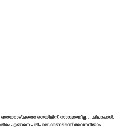
 ഞായറാഴ്ചത്തെ ഗെയിമിന്, സാധ്യതയില്ല… ചിലപ്പോൾ.
 ശരീരം എങ്ങനെ പരിപാലിക്കണമെന്ന് അവനറിയാം.