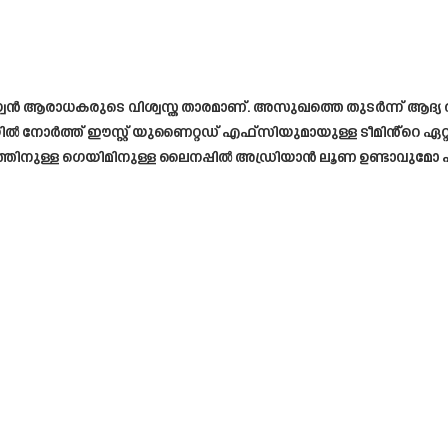
റുഗ്വേൻ ആരാധകരുടെ വിശ്വസ്ത താരമാണ്. അസുഖത്തെ തുടർന്ന് ആദ്യ 
 നോർത്ത് ഈസ്റ്റ് യുണൈറ്റഡ് എഫ്‌സിയുമായുള്ള ടീമിൻ്റെ ഏറ്റു
ത്തിനുള്ള ഗെയിമിനുള്ള ലൈനപ്പിൽ അഡ്രിയാൻ ലൂണ ഉണ്ടാവുമോ എന