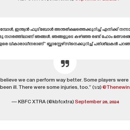
ൾ, ഇന്ത്യൻ ഫുട്ബോൾ അന്തരീക്ഷത്തെക്കുറിച്ച് എനിക്ക് നന്നാ
ന ഒരു നഗരത്തിലാണ് ഞങ്ങൾ. ഞങ്ങളുടെ കഴിഞ്ഞ രണ്ട് ഹോം മത്സരങ്
 വികാരാധീനരാണ്” ബ്ലാസ്റ്റേഴ്സിനെക്കുറിച്ച് പരിശീലകൻ പറഞ്
 believe we can perform way better. Some players were n
een ill. There were some injuries, too.” (1/2)
@Thenewin
— KBFC XTRA (@kbfcxtra)
September 28, 2024