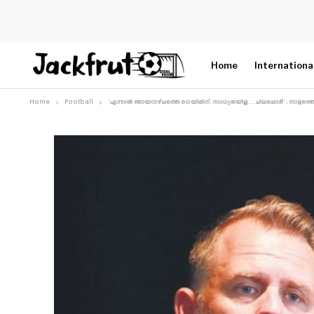
Home
Internationa
Home
Football
‘എന്നാൽ ഞായറാഴ്ചത്തെ ഗെയിമിന്, സാധ്യതയില്ല… ചിലപ്പോൾ’ : നാളത്തെ