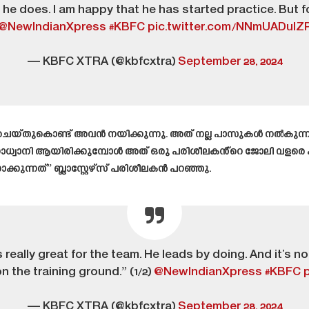
 if he does. I am happy that he has started practice. Bu
@NewIndianXpress
#KBFC
pic.twitter.com/NNmUADuIZ
— KBFC XTRA (@kbfcxtra)
September 28, 2024
്. ചെയ്തുകൊണ്ട് അവൻ നയിക്കുന്നു. അത് നല്ല പാസുകൾ നൽകുന
കഠിനാധ്വാനി ആയിരിക്കുമ്പോൾ അത് ഒരു പരിശീലകൻ്റെ ജോലി വളരെ 
കുന്നത്” ബ്ലാസ്റ്റേഴ്‌സ് പരിശീലകൻ പറഞ്ഞു.
s really great for the team. He leads by doing. And it’s 
 the training ground.” (1/2)
@NewIndianXpress
#KBFC
— KBFC XTRA (@kbfcxtra)
September 28, 2024