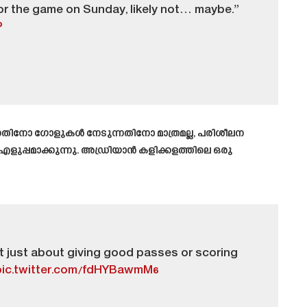
t for the game on Sunday, likely not… maybe.”
P
്നതിനോ ഗോളുകൾ നേടുന്നതിനോ മാത്രമല്ല, പരിശീലന
എളുപ്പമാക്കുന്നു. അഡ്രിയാൻ കളിക്കളത്തിലെ ഒരു
not just about giving good passes or scoring
pic.twitter.com/fdHYBawmM6