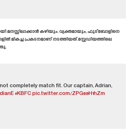
യി മനസ്സിലാക്കാൻ കഴിയും. വ്യക്തമായും, ഫുട്ബോളിനെ
ങളിൽ മികച്ച പ്രകടനമാണ് നടത്തിയത്.സ്റ്റേഡിയത്തിലെ
ഞു.
ot completely match fit. Our captain, Adrian,
dianE
#KBFC
pic.twitter.com/ZPG69H1hZm