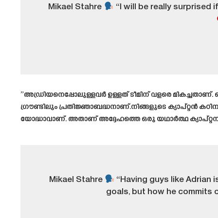
Mikael Stahre
“I will be really surprised
”അഡ്രിയനെപ്പോലുള്ളവർ ഉള്ളത് ടീമിന് വളരെ മികച്ചതാണ
ഗ്രൗണ്ടിലും പ്രതിജ്ഞാബദ്ധനാണ്.നിങ്ങളുടെ ക്യാപ്റ്റൻ 
യോദ്ധാവാണ്. അതാണ് അദ്ദേഹത്തെ ഒരു യഥാർത്ഥ ക്യാപ്റ്റനാക്
Mikael Stahre
“Having guys like Adrian i
goals, but how he commits on