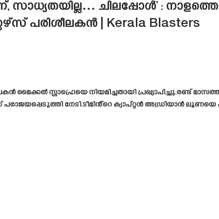
, സാധ്യതയില്ല… ചിലപ്പോൾ’ : നാളത്
റേഴ്‌സ് പരിശീലകൻ | Kerala Blasters
 മൈക്കൽ സ്റ്റാഹ്രെയെ നിയമിച്ചതായി പ്രഖ്യാപിച്ചു.രണ്ട് മാസത്ത
് പരാജയപ്പെടുത്തി നേടി.ടീമിൻ്റെ ക്യാപ്റ്റൻ അഡ്രിയാൻ ലൂണയെ 