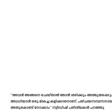
“അവൻ അങ്ങനെ ചെയ്താൽ ഞാൻ ശരിക്കും അത്ഭുതപ്പെടും. അ
അഡ്രിയാൻ ഒരു മികച്ച കളിക്കാരനാണ്, പരിചയസമ്പന്നനായ
അതുകൊണ്ട് നോക്കാം” സ്വീഡിഷ് പരിശീലകൻ പറഞ്ഞു