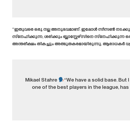
“ഇതുവരെ ഒരു നല്ല അനുഭവമാണ്. ഇപ്പോൾ സീസൺ നടക്കുമ്പോ
സ്നേഹിക്കുന്ന, ശരിക്കും ബ്ലാസ്റ്റേഴ്സിനെ സ്നേഹിക്കുന്
അന്തരീക്ഷം തികച്ചും അത്ഭുതകരമായിരുന്നു. ആരാധകർ വളരെ
Mikael Stahre
“We have a solid base. But I
one of the best players in the league, has b