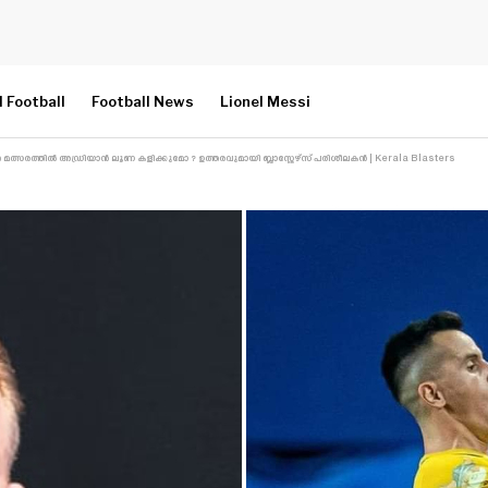
l Football
Football News
Lionel Messi
 മത്സരത്തിൽ അഡ്രിയാൻ ലൂണ കളിക്കുമോ ? ഉത്തരവുമായി ബ്ലാസ്റ്റേഴ്‌സ് പരിശീലകൻ | Kerala Blasters