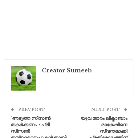
Creator Sumeeb
PREV POST
NEXT POST
‘അടുത്ത സീസൺ
യുവ താരം ലിക്മാബാം
തകർക്കണം’ : പ്രീ
രാകേഷിനെ
സീസൺ
സ്വന്തമാക്കി
തയ്യാറെടുപ്പുകൾക്കായി
പ്രതിരോധത്തിന്