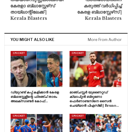
കേരളാ ബ്ലാസ്റ്റേഴ്‌സ്
കരുത്ത് വർധിപ്പിച്ച്
തായ്‌ലാന്റിലേക്ക് |
കേരള ബ്ലാസ്റ്റേഴ്‌സ് |
Kerala Blasters
Kerala Blasters
YOU MIGHT ALSO LIKE
More From Author
CRICKET
CRICKET
ഡ്യുറണ്ട് കപ്പ് കളിക്കാൻ കേരള
മാഞ്ചസ്റ്റർ യുണൈറ്റഡ്
ബ്ലാസ്റ്റേഴ്സിന്റെ ഫ്രഞ്ച് താരം
ക്യാപ്റ്റൻ ബ്രൂണോ
അലക്സാണ്ടർ കോഫ്…
ഫെർണാണ്ടസിനെ സൈൻ
ചെയ്യാൻ പിഎസ്ജി | Bruno…
CRICKET
CRICKET