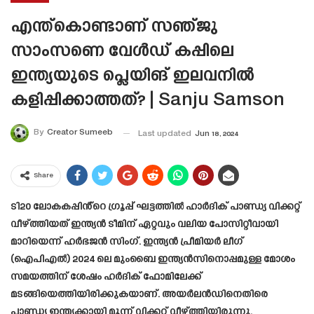
എന്ത്‌കൊണ്ടാണ് സഞ്ജു
സാംസണെ വേൾഡ് കപ്പിലെ
ഇന്ത്യയുടെ പ്ലെയിങ് ഇലവനിൽ
കളിപ്പിക്കാത്തത്? | Sanju Samson
By
Creator Sumeeb
Last updated
Jun 18, 2024
Share
ടി20 ലോകകപ്പിൻ്റെ ഗ്രൂപ്പ് ഘട്ടത്തിൽ ഹാർദിക് പാണ്ഡ്യ വിക്കറ്റ്
വീഴ്ത്തിയത് ഇന്ത്യൻ ടീമിന് ഏറ്റവും വലിയ പോസിറ്റീവായി
മാറിയെന്ന് ഹർഭജൻ സിംഗ്. ഇന്ത്യൻ പ്രീമിയർ ലീഗ്
(ഐപിഎൽ) 2024 ലെ മുംബൈ ഇന്ത്യൻസിനൊപ്പമുള്ള മോശം
സമയത്തിന് ശേഷം ഹർദിക് ഫോമിലേക്ക്
മടങ്ങിയെത്തിയിരിക്കുകയാണ്. അയർലൻഡിനെതിരെ
പാണ്ഡ്യ ഇന്ത്യക്കായി മൂന്ന് വിക്കറ്റ് വീഴ്ത്തിയിരുന്നു.