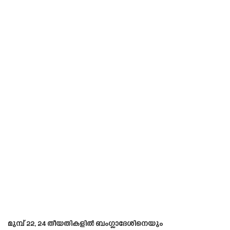
മുമ്പ് 22, 24 തീയതികളിൽ ബംഗ്ലാദേശിനെയും