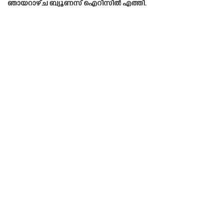
ഞായറാഴ്ച ബ്യൂണസ് ഐറിസിൽ എത്തി.