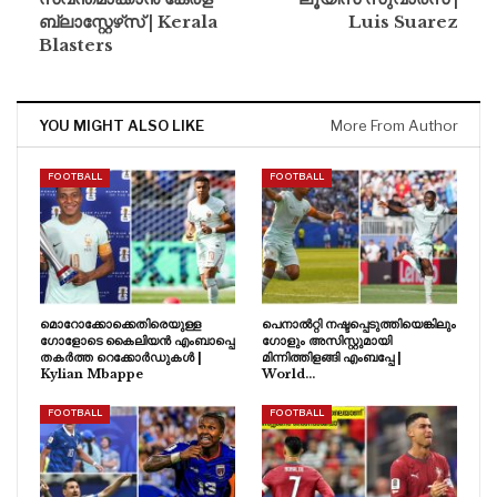
ബ്ലാസ്റ്റേഴ്‌സ് | Kerala
Luis Suarez
Blasters
YOU MIGHT ALSO LIKE
More From Author
FOOTBALL
FOOTBALL
മൊറോക്കോക്കെതിരെയുള്ള
പെനാൽറ്റി നഷ്ടപ്പെടുത്തിയെങ്കിലും
ഗോളോടെ കൈലിയൻ എംബാപ്പെ
ഗോളും അസിസ്റ്റുമായി
തകർത്ത റെക്കോർഡുകൾ |
മിന്നിത്തിളങ്ങി എംബപ്പേ |
Kylian Mbappe
World…
FOOTBALL
FOOTBALL