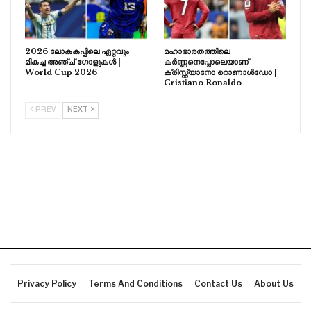
2026 ലോകകപ്പിലെ ഏറ്റവും
മഹാഭാരതത്തിലെ
മികച്ച അഞ്ച് ഗോളുകൾ |
കർണ്ണനെപ്പോലെയാണ്
World Cup 2026
ക്രിസ്റ്റ്യാനോ റൊണാൾഡോ |
Cristiano Ronaldo
PREV
NEXT
Privacy Policy
Terms And Conditions
Contact Us
About Us