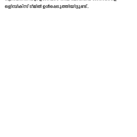
ഒളിമ്പിക്സ് ടീമിൽ ഉൾപ്പെടുത്തിയിട്ടുണ്ട്..