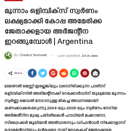
മൂന്നാം ഒളിമ്പിക്സ് സ്വർണം
ലക്ഷ്യമാക്കി കോപ്പ അമേരിക്ക
ജേതാക്കളായ അർജന്റീന
ഇറങ്ങുമ്പോൾ | Argentina
By
Creator Sumeeb
Last updated
Jul 21, 2024
Share
ലയണൽ മെസ്സി ഇല്ലെങ്കിലും വരാനിരിക്കുന്ന പാരീസ്
ഒളിമ്പിക്സിൽ അര്ജന്റീനക്ക് റെക്കോർഡിന് തുല്യമായ മൂന്നാം
സ്വർണ്ണ മെഡൽ നേടാനുള്ള മികച്ച അവസരമായി
കണക്കാക്കപ്പെടുന്നു.2004-ലും 2008-ലും സ്വർണം നേടിയ
അർജൻ്റീന മുഖ്യ പരിശീലകൻ ഹാവിയർ മഷറാനോ,
സ്‌ട്രൈക്കർ ജൂലിയൻ അൽവാരസും ഡിഫൻഡർ നിക്കോളാസ്
ഒട്ടാമെൻഡിയും ഉൾപ്പെടെ നാല് ലോകകപ്പ് ജേതാക്കളെ