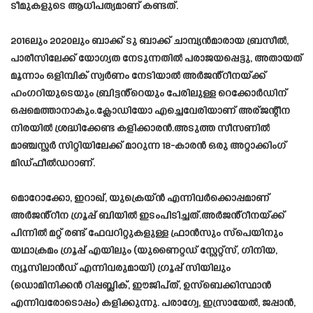
ടീമുകളുടെ ആധിപത്യമാണ് കണ്ടത്.
2016ലും 2020ലും ബാക്ക് ടു ബാക്ക് ചാമ്പ്യൻമാരായ ബ്രസീൽ,
പാരീസിലേക്ക് യോഗ്യത നേടുന്നതിൽ പരാജയപ്പെട്ടു, അതായത്
മൂന്നാം ഒളിമ്പിക് സ്വർണം നേടിയാൽ അർജൻ്റീനയ്ക്ക്
ഹംഗറിയുടെയും ബ്രിട്ടൻ്റെയും പേരിലുള്ള റെക്കോർഡിന്
ഒപ്പമെത്താനാകും.ക്ലോഡിയോ എച്ചെവേരിയാണ് അര്ജന്റീന
നിരയിൽ ശ്രദ്ധിക്കേണ്ട കളിക്കാരൻ.അടുത്ത സീസണിൽ
മാഞ്ചസ്റ്റർ സിറ്റിയിലേക്ക് മാറുന്ന 18-കാരൻ ഒരു അറ്റാക്കിംഗ്
മിഡ്ഫീൽഡറാണ്.
മൊറോക്കോ, ഇറാഖ്, യുക്രെയ്ൻ എന്നിവർക്കൊപ്പമാണ്
അർജൻ്റീന ഗ്രൂപ്പ് ബിയിൽ ഇടംപിടിച്ചത്.അർജൻ്റീനയ്ക്ക്
പിന്നിൽ മറ്റ് രണ്ട് ഫേവറിറ്റുകളുള്ള ഫ്രാൻസും സ്പെയിനും
യഥാക്രമം ഗ്രൂപ്പ് എയിലും (യുണൈറ്റഡ് സ്റ്റേറ്റ്സ്, ഗിനിയ,
ന്യൂസിലാൻഡ് എന്നിവരുമായി) ഗ്രൂപ്പ് സിയിലും
(ഡൊമിനിക്കൻ റിപ്പബ്ലിക്, ഈജിപ്ത്, ഉസ്ബെക്കിസ്ഥാൻ
എന്നിവരോടൊപ്പം) കളിക്കുന്നു. പരാഗ്വേ, ഇസ്രായേൽ, ജപ്പാൻ,