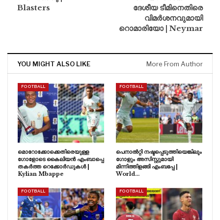
Blasters
ദേശീയ ടീമിനെതിരെ
വിമർശനവുമായി
റൊമാരിയോ | Neymar
YOU MIGHT ALSO LIKE
More From Author
FOOTBALL
FOOTBALL
മൊറോക്കോക്കെതിരെയുള്ള
പെനാൽറ്റി നഷ്ടപ്പെടുത്തിയെങ്കിലും
ഗോളോടെ കൈലിയൻ എംബാപ്പെ
ഗോളും അസിസ്റ്റുമായി
തകർത്ത റെക്കോർഡുകൾ |
മിന്നിത്തിളങ്ങി എംബപ്പേ |
Kylian Mbappe
World…
FOOTBALL
FOOTBALL