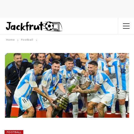
Home
Football
FOOTBALL