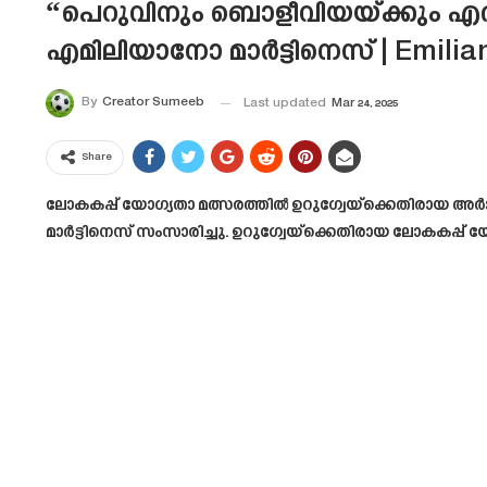
“പെറുവിനും ബൊളീവിയയ്ക്കും എത
എമിലിയാനോ മാർട്ടിനെസ് | Emilia
By
Creator Sumeeb
Last updated
Mar 24, 2025
Share
ലോകകപ്പ് യോഗ്യതാ മത്സരത്തിൽ ഉറുഗ്വേയ്‌ക്കെതിരായ അർജ
മാർട്ടിനെസ് സംസാരിച്ചു. ഉറുഗ്വേയ്‌ക്കെതിരായ ലോകകപ്പ് യോ