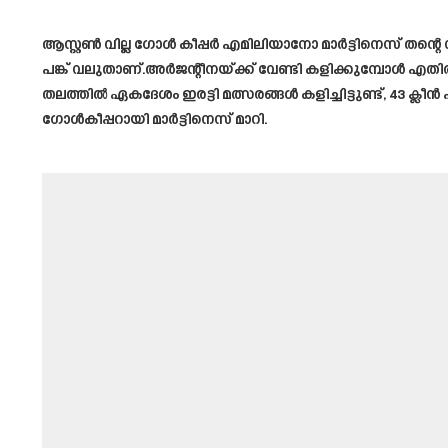
ആസ്റ്റൺ വില്ല ഗോൾ കീപ്പർ എമിലിയാനോ മാർട്ടിനെസ് തന്റ
പങ്ക് വലുതാണ്.അർജന്റീനയ്ക്ക് വേണ്ടി കളിക്കുമ്പോൾ എത
തലത്തിൽ ഏകദേശം ഇരട്ടി മത്സരങ്ങൾ കളിച്ചിട്ടുണ്ട്, 43 ക്ല
ഗോൾകീപ്പറായി മാർട്ടിനെസ് മാറി.