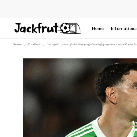
Home
Internationa
Home
Football
“പെറുവിനും ബൊളീവിയയ്ക്കും എതിരെ കളിച്ചതുപോലെ ഞങ്ങൾ ബ്രസീലിന