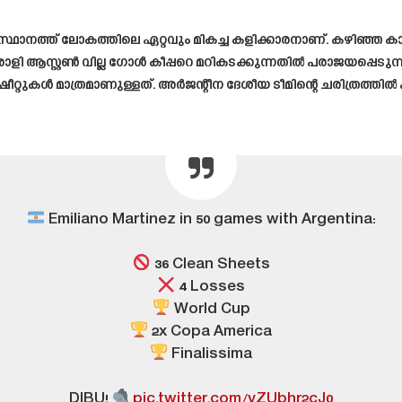
െ സ്ഥാനത്ത് ലോകത്തിലെ ഏറ്റവും മികച്ച കളിക്കാരനാണ്. കഴിഞ്ഞ
ിരാളി ആസ്റ്റൺ വില്ല ഗോൾ കീപ്പറെ മറികടക്കുന്നതിൽ പരാജയപ്പ
ീൻ ഷീറ്റുകൾ മാത്രമാണുള്ളത്. അർജന്റീന ദേശീയ ടീമിന്റെ ചരിത്രത്ത
Emiliano Martinez in 50 games with Argentina:
36 Clean Sheets
4 Losses
World Cup
2x Copa America
Finalissima
DIBU!
pic.twitter.com/vZUbhr2cJ0