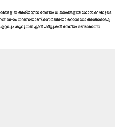
 കാലങ്ങളിൽ അര്ജന്റീന നേടിയ വിജയങ്ങളിൽ ഗോൾകീപ്പറുടെ
െടുന്നത് 36-ാം തവണയാണ്.സെർജിയോ റൊമേറോ അന്താരാഷ്ട്ര
ിൽ ഏറ്റവും കൂടുതൽ ക്ലീൻ ഷീറ്റുകൾ നേടിയ രണ്ടാമത്തെ