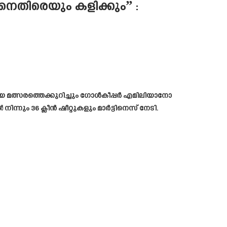
െതിരെയും കളിക്കും” :
ായ മത്സരത്തെക്കുറിച്ചും ഗോൾകീപ്പർ എമിലിയാനോ
ന്നും 36 ക്ലീൻ ഷീറ്റുകളും മാർട്ടിനെസ് നേടി.