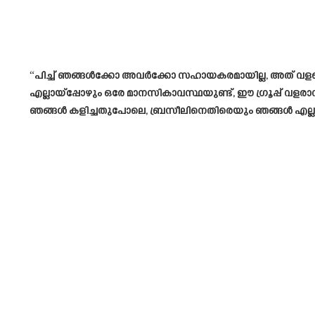
“പിച്ച് ഞങ്ങൾക്കോ ​​അവർക്കോ സഹായകരമായില്ല, അത് വളരെ 
എല്ലായ്പ്പോഴും ഒരേ മാനസികാവസ്ഥയുണ്ട്, ഈ ഗ്രൂപ്പ് വ
ഞങ്ങൾ കളിച്ചതുപോലെ, ബ്രസീലിനെതിരെയും ഞങ്ങൾ എല്ലാ