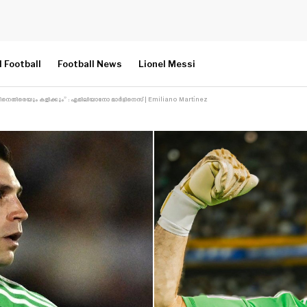
l Football
Football News
Lionel Messi
െതിരെയും കളിക്കും” : എമിലിയാനോ മാർട്ടിനെസ് | Emiliano Martínez