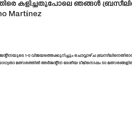
ിരെ കളിച്ചതുപോലെ ഞങ്ങൾ ബ്രസീലിന
no Martínez
ന്റീനയുടെ 1-0 വിജയത്തെക്കുറിച്ചും ചൊവ്വാഴ്ച ബ്രസീലിനെതിര
ഗ്യതാ മത്സരത്തിൽ അർജന്റീന ദേശീയ ടീമിനൊപ്പം 50 മത്സരങ്ങളിൽ നി