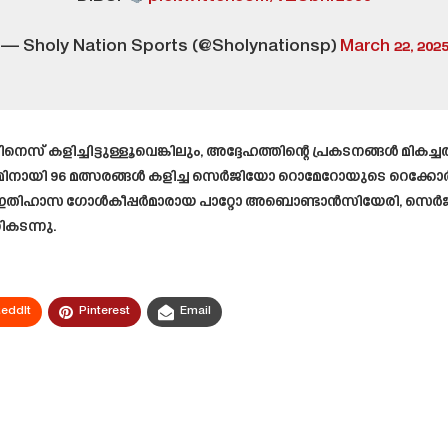
— Sholy Nation Sports (@Sholynationsp)
March 22, 202
ിനെസ് കളിച്ചിട്ടുള്ളൂവെങ്കിലും, അദ്ദേഹത്തിന്റെ പ്രകടനങ്ങൾ മികച
യ ടീമിനായി 96 മത്സരങ്ങൾ കളിച്ച സെർജിയോ റൊമേറോയുടെ റെക്കോർ
റ്റ് ഇതിഹാസ ഗോൾകീപ്പർമാരായ പാറ്റോ അബൊണ്ടാൻസിയേരി, സെർജ
ികടന്നു.
eddIt
Pinterest
Email