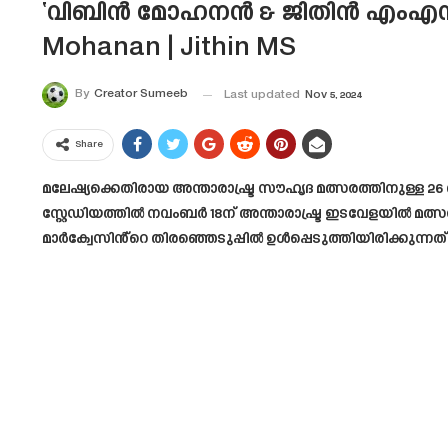
‘വിബിൻ മോഹനൻ & ജിതിൻ എംഎസ്’ 
Mohanan | Jithin MS
By
Creator Sumeeb
Last updated
Nov 5, 2024
Share
മലേഷ്യക്കെതിരായ അന്താരാഷ്ട്ര സൗഹൃദ മത്സരത്തിനുള്ള
സ്റ്റേഡിയത്തിൽ നവംബർ 18ന് അന്താരാഷ്ട്ര ഇടവേളയിൽ മത്
മാർക്വേസിൻ്റെ തിരഞ്ഞെടുപ്പിൽ ഉൾപ്പെടുത്തിയിരിക്കുന്നത്