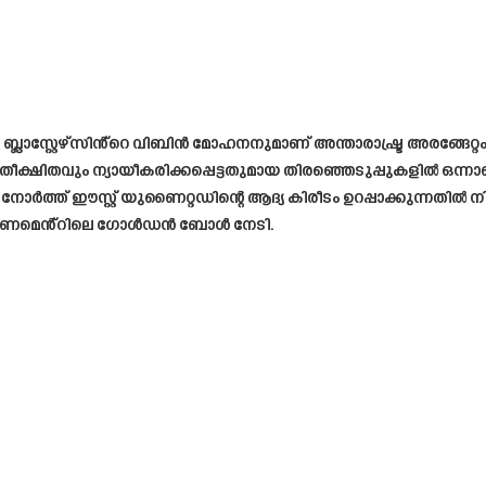
ാസ്റ്റേഴ്സിൻ്റെ വിബിൻ മോഹനനുമാണ് അന്താരാഷ്ട്ര അരങ്ങേറ്റം
രതീക്ഷിതവും ന്യായീകരിക്കപ്പെട്ടതുമായ തിരഞ്ഞെടുപ്പുകളിൽ ഒന
ൽ നോർത്ത് ഈസ്റ്റ് യുണൈറ്റഡിന്റെ ആദ്യ കിരീടം ഉറപ്പാക്കുന്നതിൽ
ം ടൂർണമെൻ്റിലെ ഗോൾഡൻ ബോൾ നേടി.