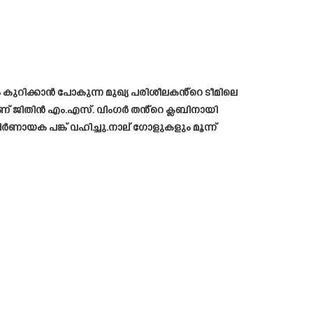
 കുറിക്കാൻ പോകുന്ന മുഖ്യ പരിശീലകൻ്റെ ടീമിലെ
്നാണ് ജിതിൻ എം.എസ്. വിംഗർ തൻ്റെ ക്ലബിനായി
 നിർണായക പങ്ക് വഹിച്ചു.നാല് ഗോളുകളും മൂന്ന്