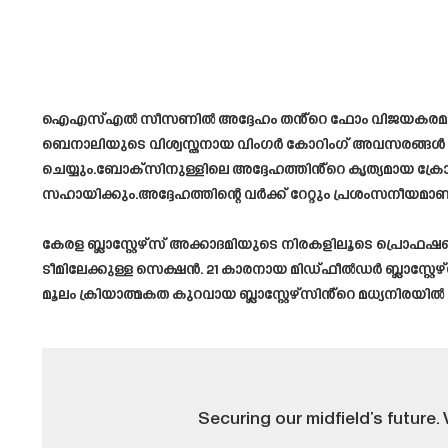
ഐഎസ്എൽ സീസണിൽ അദ്ദേഹം തൻ്റെ ഫോം വിജയകരമായി കൊണ്ട
ബെനാലിയുടെ വിശ്വസ്തനായ വിംഗർ കോറിംഗ് അവസരങ്ങൾ സൃഷ്
ചെയ്യും.ബോക്സിനുള്ളിലെ അദ്ദേഹത്തിൻ്റെ കൃത്യമായ ക്ര
സഹായിക്കും.അദ്ദേഹത്തിന്റെ വർക്ക് റേറ്റും പ്രശംസനീയമാണ
കേരള ബ്ലാസ്റ്റേഴ്‌സ് അക്കാദമിയുടെ നിരകളിലൂടെ പ്രൊ
ടീമിലേക്കുള്ള സെക്ഷൻ. 21 കാരനായ മിഡ്ഫീൽഡർ ബ്ലാസ്റ
മൂലം ക്രിയാത്മകത കുറവായ ബ്ലാസ്റ്റേഴ്സിൻ്റെ മധ്യനിര
Securing our midfield’s future. 