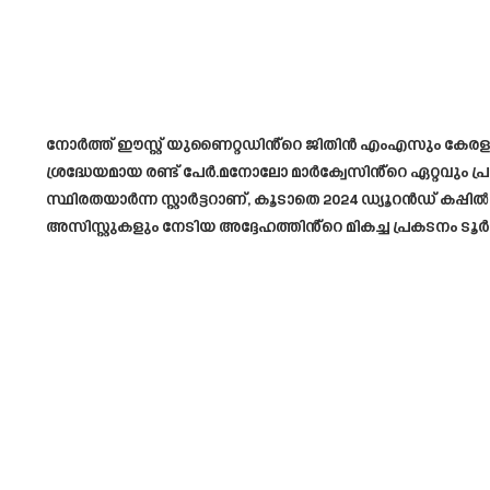
നോർത്ത് ഈസ്റ്റ് യുണൈറ്റഡിൻ്റെ ജിതിൻ എംഎസും കേരള ബ്ല
ശ്രദ്ധേയമായ രണ്ട് പേർ.മനോലോ മാർക്വേസിൻ്റെ ഏറ്റവും പ്
സ്ഥിരതയാർന്ന സ്റ്റാർട്ടറാണ്, കൂടാതെ 2024 ഡ്യൂറൻഡ് കപ്പി
അസിസ്റ്റുകളും നേടിയ അദ്ദേഹത്തിൻ്റെ മികച്ച പ്രകടന