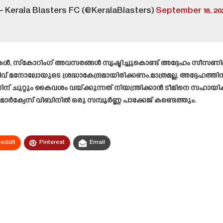
 Kerala Blasters FC (@KeralaBlasters)
September 18, 20
ുകൾ, സ്കോറിംഗ് അവസരങ്ങൾ സൃഷ്ടിച്ചുകൊണ്ട് അദ്ദേഹം സീസണി
നോലോയുടെ ശ്രദ്ധാകേന്ദ്രമായിരിക്കണം.മാത്രമല്ല, അദ്ദേഹത്തിൻ്റെ പ
 ചുറ്റും കൈവശം വയ്ക്കുന്നത് നിയന്ത്രിക്കാൻ ടീമിനെ സഹായി
ാർക്വേസ് വിബിനിൽ ഒരു സമ്പൂർണ്ണ പാക്കേജ് കണ്ടെത്തും.
eddIt
Pinterest
Email