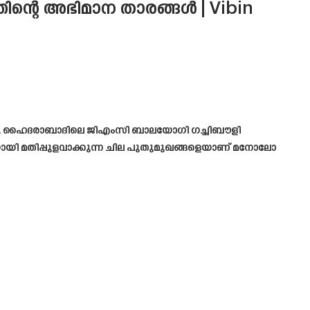
്റെ അഭിമാന താരങ്ങൾ | Vibin
ിച്ചു. ഹൈദരാബാദിലെ ജിഎംസി ബാലയോഗി ഗച്ചിബൗളി
്ചയായി മതിപ്പുളവാക്കുന്ന ചില പുതുമുഖങ്ങളെയാണ് മനോലോ