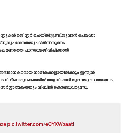
ൾ രജിസ്റ്റർ ചെയ്തിട്ടുണ്ട്.ജുവാൻ പെഡ്രോ
ഗ്ധ്യവും വേഗതയും ടീമിന് ഗുണം
ക്രമണത്തെ പുനരുജ്ജീവിപ്പിക്കാൻ
ിമാനകരമായ നാഴികക്കല്ലായിരിക്കും ഇന്ത്യൻ
്.സീസണിൻ്റെ തുടക്കത്തിൽ അഡ്രിയാൻ ലൂണയുടെ അഭാവം
ും സർഗ്ഗാത്മകതയും വിബിൻ കൊണ്ടുവരുന്നു.
029
pic.twitter.com/eCYXW2aatI