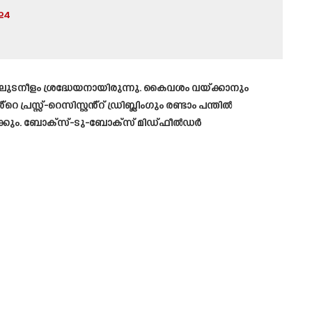
24
ലുടനീളം ശ്രദ്ധേയനായിരുന്നു. കൈവശം വയ്ക്കാനും
്രസ്സ്-റെസിസ്റ്റൻ്റ് ഡ്രിബ്ലിംഗും രണ്ടാം പന്തിൽ
ക്കും. ബോക്‌സ്-ടു-ബോക്‌സ് മിഡ്‌ഫീൽഡർ