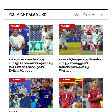
YOU MIGHT ALSO LIKE
More From Author
FOOTBALL
FOOTBALL
മൊറോക്കോക്കെതിരെയുള്ള
പെനാൽറ്റി നഷ്ടപ്പെടുത്തിയെങ്കിലും
ഗോളോടെ കൈലിയൻ എംബാപ്പെ
ഗോളും അസിസ്റ്റുമായി
തകർത്ത റെക്കോർഡുകൾ |
മിന്നിത്തിളങ്ങി എംബപ്പേ |
Kylian Mbappe
World…
FOOTBALL
FOOTBALL