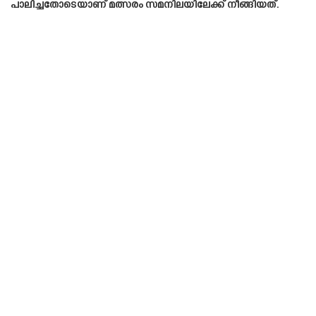
പാലിച്ചതോടെയാണ് മത്സരം സമനിലയിലേക്ക് നീങ്ങിയത്.