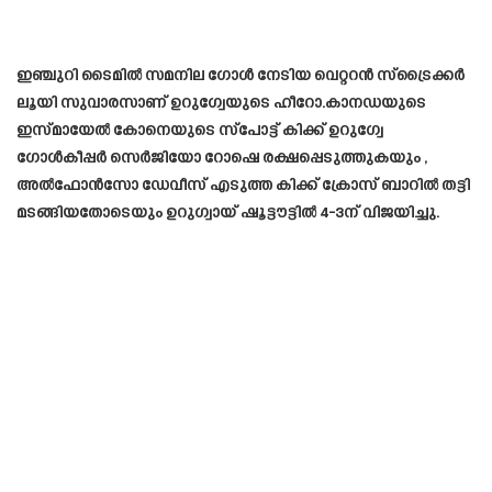
ഇഞ്ചുറി ടൈമിൽ സമനില ഗോൾ നേടിയ വെറ്ററൻ സ്‌ട്രൈക്കർ
ലൂയി സുവാരസാണ് ഉറുഗ്വേയുടെ ഹീറോ.കാനഡയുടെ
ഇസ്മായേൽ കോനെയുടെ സ്പോട്ട് കിക്ക് ഉറുഗ്വേ
ഗോൾകീപ്പർ സെർജിയോ റോഷെ രക്ഷപ്പെടുത്തുകയും ,
അൽഫോൻസോ ഡേവീസ് എടുത്ത കിക്ക് ക്രോസ് ബാറിൽ തട്ടി
മടങ്ങിയതോടെയും ഉറുഗ്വായ് ഷൂട്ടൗട്ടിൽ 4-3ന് വിജയിച്ചു.