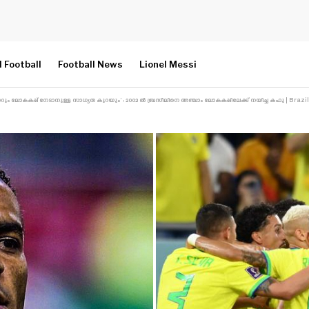
l Football
Football News
Lionel Messi
ോറും ലോകകപ്പ് നേടാനുള്ള സാധ്യത കുറയും’ : 2002 ൽ ബ്രസീലിനെ അഞ്ചാം ലോകകപ്പിലേക്ക് നയിച്ച കഫു | Brazil