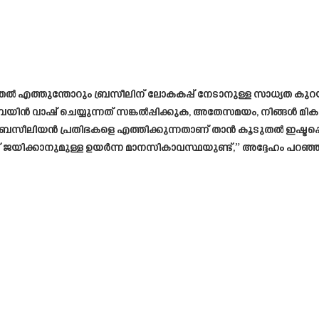
ുതൽ എത്തുന്തോറും ബ്രസീലിന് ലോകകപ്പ് നേടാനുള്ള സാധ്യത കുറ
െയിൻ വാഷ് ചെയ്യുന്നത് സങ്കൽപ്പിക്കുക, അതേസമയം, നിങ്ങൾ മികച്
്രസീലിയൻ പ്രതിഭകളെ എത്തിക്കുന്നതാണ് താൻ കൂടുതൽ ഇഷ്ടപ്പെ
യിക്കാനുമുള്ള ഉയർന്ന മാനസികാവസ്ഥയുണ്ട്,” അദ്ദേഹം പറഞ്ഞ