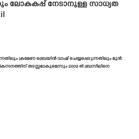
റും ലോകകപ്പ് നേടാനുള്ള സാധ്യത
il
്നതിലും ക്രമേണ ബ്രെയിൻ വാഷ് ചെയ്യപ്പെടുന്നതിലും മുൻ
െ വികസനത്തിന് തടസ്സമാകുമെന്നും 2002 ൽ ബ്രസീലിനെ