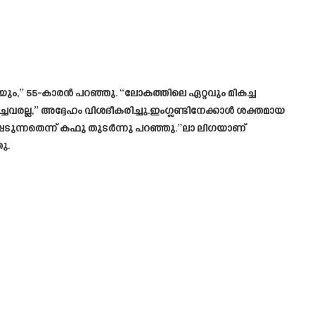
യും,” 55-കാരൻ പറഞ്ഞു. “ലോകത്തിലെ ഏറ്റവും മികച്ച
ചവരല്ല,” അദ്ദേഹം വിശദീകരിച്ചു.ഇംഗ്ലണ്ടിനേക്കാൾ ശക്തമായ
ടുന്നതെന്ന് കഫു തുടർന്നു പറഞ്ഞു.”ലാ ലിഗയാണ്
ു.