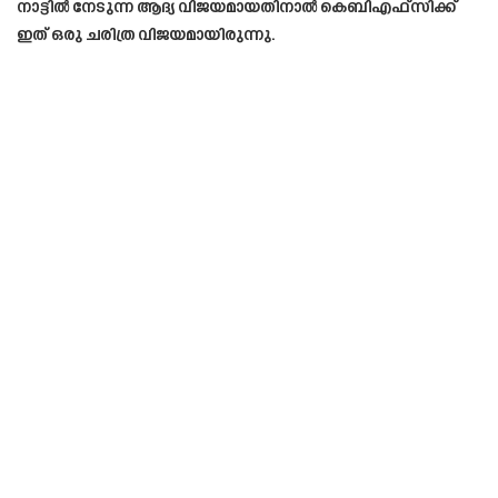
നാട്ടിൽ നേടുന്ന ആദ്യ വിജയമായതിനാൽ കെ‌ബി‌എഫ്‌സിക്ക്
ഇത് ഒരു ചരിത്ര വിജയമായിരുന്നു.