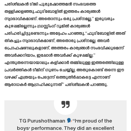
പരിശീലകൻ ടിജി പുരുഷോത്തമൻ സംഭവത്തെ
തള്ളിക്കളഞ്ഞു.ഫുട്ബോളിൽ ഇത്തരം കാര്യങ്ങൾ
സ്വാഭാവികമാണ്. അതൊന്നും ഒരു പ്രശ്‌നമല്ല,” ഇരുവരും
കുഴപ്പമില്ലെന്നും ഡ്രസ്സിംഗ് റൂമിൽ കാര്യങ്ങൾ
പരിഹരിച്ചിട്ടുണ്ടെന്നും അദ്ദേഹം പറഞ്ഞു.“ഫുട്ബോളിൽ അത്
തികച്ചും സ്വാഭാവികമാണ്, അതൊരു പ്രശ്നമല്ല. അവർ
പ്രൊഫഷണലുകളാണ്, അത്തരം കാര്യങ്ങൾ സംഭവിക്കുമെന്ന്
അവർക്കറിയാം, ഇപ്പോൾ അവർക്ക് കുഴപ്പമില്ല.”
എന്തുതന്നെയായാലും കളിക്കാർ തമ്മിലുള്ള ഇത്തരത്തിലുള്ള
പ്രവർത്തികൾ ടീമിന് ഗുണം ചെയ്യില്ല, അതുകൊണ്ട് തന്നെ ഈ
വഴക്ക് എത്രയും പെട്ടെന്ന് ഒത്തുതീർപ്പാകട്ടെ എന്നാണ്
ആരാധകർ ആഗ്രഹിക്കുന്നത്” പരിശീലകൻ പറഞ്ഞു.
TG Purushothaman
“I'm proud of the
boys' performance. They did an excellent