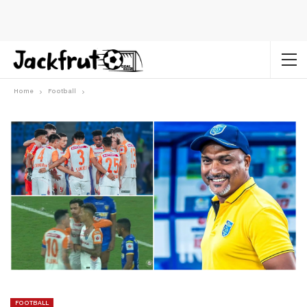
Home
Football
FOOTBALL