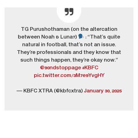
TG Purushothaman (on the altercation
between Noah & Luna?)
: “That’s quite
natural in football, that’s not an issue.
They’re professionals and they know that
such things happen, they’re okay now.”
@90ndstoppage
#KBFC
pic.twitter.com/3M7e9YvgHY
— KBFC XTRA (@kbfcxtra)
January 30, 2025