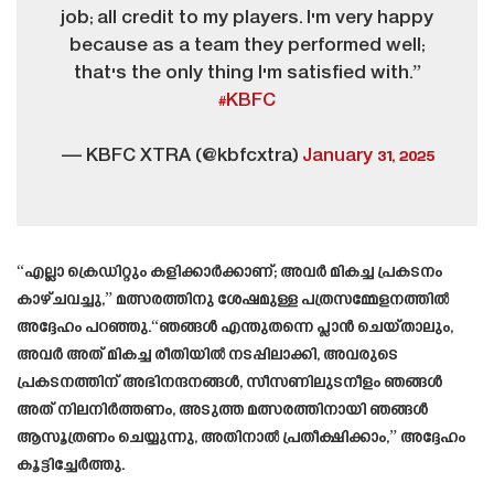
job; all credit to my players. I'm very happy
because as a team they performed well;
that's the only thing I'm satisfied with.”
#KBFC
— KBFC XTRA (@kbfcxtra)
January 31, 2025
“എല്ലാ ക്രെഡിറ്റും കളിക്കാർക്കാണ്; അവർ മികച്ച പ്രകടനം
കാഴ്ചവച്ചു,” മത്സരത്തിനു ശേഷമുള്ള പത്രസമ്മേളനത്തിൽ
അദ്ദേഹം പറഞ്ഞു.“ഞങ്ങൾ എന്തുതന്നെ പ്ലാൻ ചെയ്താലും,
അവർ അത് മികച്ച രീതിയിൽ നടപ്പിലാക്കി, അവരുടെ
പ്രകടനത്തിന് അഭിനന്ദനങ്ങൾ, സീസണിലുടനീളം ഞങ്ങൾ
അത് നിലനിർത്തണം, അടുത്ത മത്സരത്തിനായി ഞങ്ങൾ
ആസൂത്രണം ചെയ്യുന്നു, അതിനാൽ പ്രതീക്ഷിക്കാം,” അദ്ദേഹം
കൂട്ടിച്ചേർത്തു.