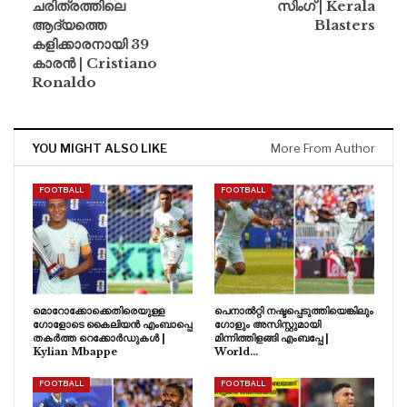
ചരിത്രത്തിലെ
സിംഗ് | Kerala
ആദ്യത്തെ
Blasters
കളിക്കാരനായി 39
കാരൻ | Cristiano
Ronaldo
YOU MIGHT ALSO LIKE
More From Author
FOOTBALL
FOOTBALL
മൊറോക്കോക്കെതിരെയുള്ള
പെനാൽറ്റി നഷ്ടപ്പെടുത്തിയെങ്കിലും
ഗോളോടെ കൈലിയൻ എംബാപ്പെ
ഗോളും അസിസ്റ്റുമായി
തകർത്ത റെക്കോർഡുകൾ |
മിന്നിത്തിളങ്ങി എംബപ്പേ |
Kylian Mbappe
World…
FOOTBALL
FOOTBALL