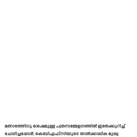
മത്സരത്തിനു ശേഷമുള്ള പത്രസമ്മേളനത്തിൽ ഇതേക്കുറിച്ച്
ചോദിച്ചപ്പോൾ, കെബിഎഫ്‌സിയുടെ താൽക്കാലിക മുഖ്യ