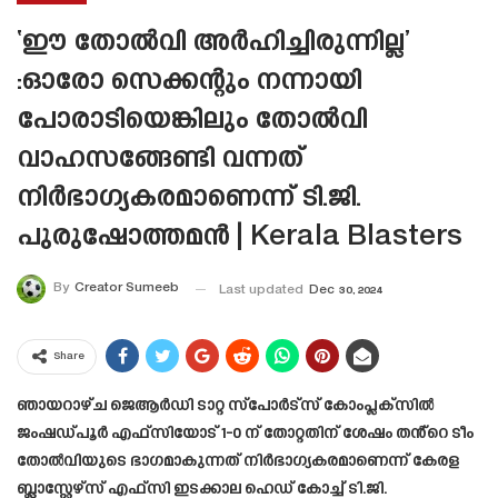
‘ഈ തോൽവി അർഹിച്ചിരുന്നില്ല’
:ഓരോ സെക്കന്റും നന്നായി
പോരാടിയെങ്കിലും തോൽവി
വാഹസങ്ങേണ്ടി വന്നത്
നിർഭാഗ്യകരമാണെന്ന് ടി.ജി.
പുരുഷോത്തമൻ | Kerala Blasters
By
Creator Sumeeb
Last updated
Dec 30, 2024
Share
ഞായറാഴ്ച ജെആർഡി ടാറ്റ സ്‌പോർട്‌സ് കോംപ്ലക്‌സിൽ
ജംഷഡ്പൂർ എഫ്‌സിയോട് 1-0 ന് തോറ്റതിന് ശേഷം തൻ്റെ ടീം
തോൽവിയുടെ ഭാഗമാകുന്നത് നിർഭാഗ്യകരമാണെന്ന് കേരള
ബ്ലാസ്റ്റേഴ്‌സ് എഫ്‌സി ഇടക്കാല ഹെഡ് കോച്ച് ടി.ജി.