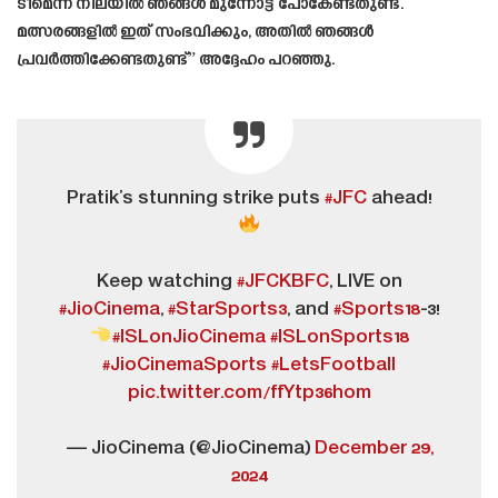
ടീമെന്ന നിലയിൽ ഞങ്ങൾ മുന്നോട്ട് പോകേണ്ടതുണ്ട്.
മത്സരങ്ങളിൽ ഇത് സംഭവിക്കും, അതിൽ ഞങ്ങൾ
പ്രവർത്തിക്കേണ്ടതുണ്ട്” അദ്ദേഹം പറഞ്ഞു.
Pratik’s stunning strike puts
#JFC
ahead!
Keep watching
#JFCKBFC
, LIVE on
#JioCinema
,
#StarSports3
, and
#Sports18
-3!
#ISLonJioCinema
#ISLonSports18
#JioCinemaSports
#LetsFootball
pic.twitter.com/ffYtp36hom
— JioCinema (@JioCinema)
December 29,
2024