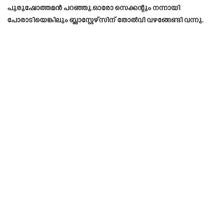
പുരുഷോത്തമൻ പറഞ്ഞു.ഓരോ സെക്കന്റും നന്നായി
പോരാടിയെങ്കിലും ബ്ലാസ്റ്റേഴ്സിന് തോൽവി വഴങ്ങേണ്ടി വന്നു.