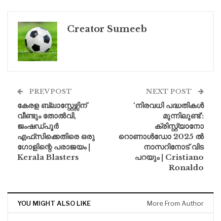
Creator Sumeeb
PREV POST
NEXT POST
കേരള ബ്ലാസ്റ്റേഴ്സിന്
‘നിരവധി പദ്ധതികൾ
വീണ്ടും തോൽവി,
മുന്നിലുണ്ട്’:
ജംഷഡ്പൂർ
ക്രിസ്റ്റ്യാനോ
എഫ്‌സിക്കെതിരെ ഒരു
റൊണാൾഡോ 2025 ൽ
ഗോളിന്റെ പരാജയം |
നാസറിനോട് വിട
Kerala Blasters
പറയും | Cristiano
Ronaldo
YOU MIGHT ALSO LIKE
More From Author