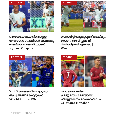
FOOTBALL
FOOTBALL
മൊറോക്കോക്കെതിരെയുള്ള
പെനാൽറ്റി നഷ്ടപ്പെടുത്തിയെങ്കിലും
ഗോളോടെ കൈലിയൻ എംബാപ്പെ
ഗോളും അസിസ്റ്റുമായി
തകർത്ത റെക്കോർഡുകൾ |
മിന്നിത്തിളങ്ങി എംബപ്പേ |
Kylian Mbappe
World…
FOOTBALL
FOOTBALL
2026 ലോകകപ്പിലെ ഏറ്റവും
മഹാഭാരതത്തിലെ
മികച്ച അഞ്ച് ഗോളുകൾ |
കർണ്ണനെപ്പോലെയാണ്
World Cup 2026
ക്രിസ്റ്റ്യാനോ റൊണാൾഡോ |
Cristiano Ronaldo
PREV
NEXT