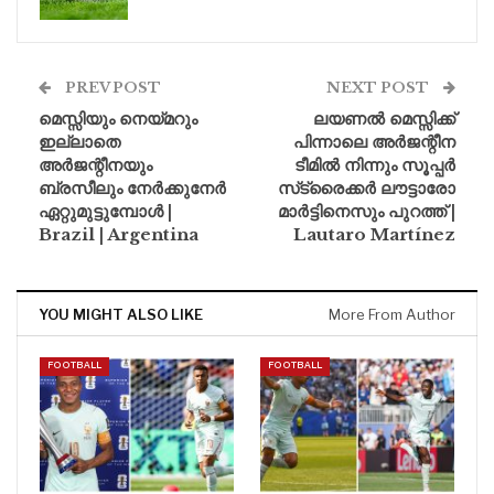
PREV POST
NEXT POST
മെസ്സിയും നെയ്മറും
ലയണൽ മെസ്സിക്ക്
ഇല്ലാതെ
പിന്നാലെ അർജന്റീന
അർജന്റീനയും
ടീമിൽ നിന്നും സൂപ്പർ
ബ്രസീലും നേർക്കുനേർ
സ്‌ട്രൈക്കർ ലൗട്ടാരോ
ഏറ്റുമുട്ടുമ്പോൾ |
മാർട്ടിനെസും പുറത്ത് |
Brazil | Argentina
Lautaro Martínez
YOU MIGHT ALSO LIKE
More From Author
FOOTBALL
FOOTBALL