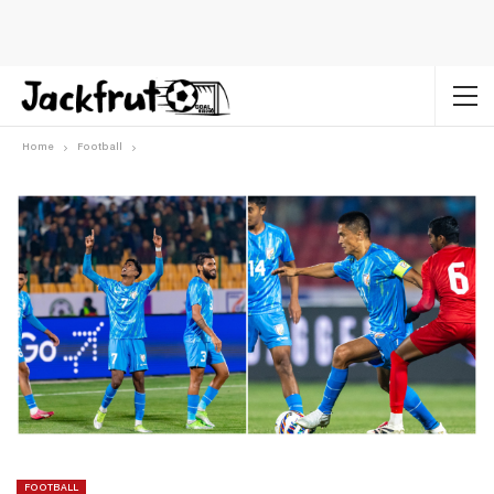
Home
Football
FOOTBALL