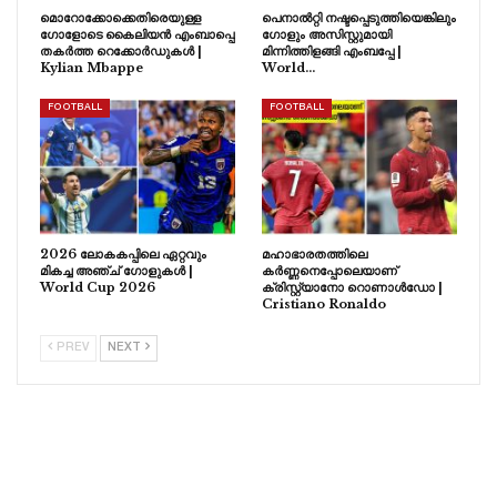
മൊറോക്കോക്കെതിരെയുള്ള
പെനാൽറ്റി നഷ്ടപ്പെടുത്തിയെങ്കിലും
ഗോളോടെ കൈലിയൻ എംബാപ്പെ
ഗോളും അസിസ്റ്റുമായി
തകർത്ത റെക്കോർഡുകൾ |
മിന്നിത്തിളങ്ങി എംബപ്പേ |
Kylian Mbappe
World…
FOOTBALL
FOOTBALL
2026 ലോകകപ്പിലെ ഏറ്റവും
മഹാഭാരതത്തിലെ
മികച്ച അഞ്ച് ഗോളുകൾ |
കർണ്ണനെപ്പോലെയാണ്
World Cup 2026
ക്രിസ്റ്റ്യാനോ റൊണാൾഡോ |
Cristiano Ronaldo
PREV
NEXT