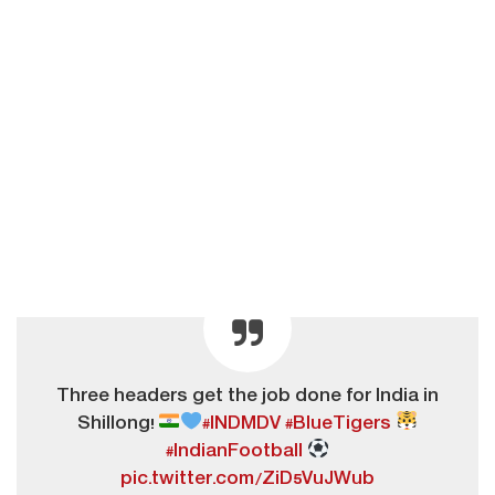
Three headers get the job done for India in
Shillong!
#INDMDV
#BlueTigers
#IndianFootball
pic.twitter.com/ZiD5VuJWub