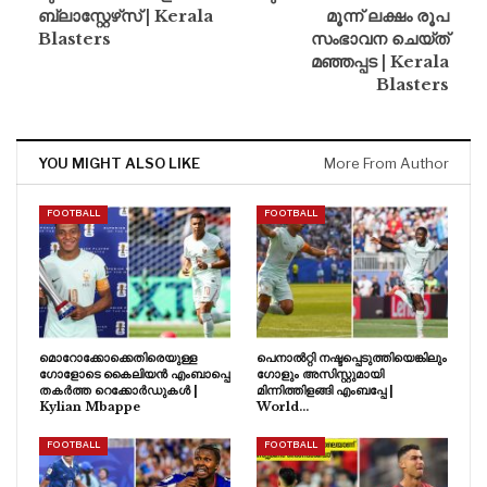
ബ്ലാസ്റ്റേഴ്‌സ് | Kerala
മൂന്ന് ലക്ഷം രൂപ
Blasters
സംഭാവന ചെയ്ത്
മഞ്ഞപ്പട | Kerala
Blasters
YOU MIGHT ALSO LIKE
More From Author
FOOTBALL
FOOTBALL
മൊറോക്കോക്കെതിരെയുള്ള
പെനാൽറ്റി നഷ്ടപ്പെടുത്തിയെങ്കിലും
ഗോളോടെ കൈലിയൻ എംബാപ്പെ
ഗോളും അസിസ്റ്റുമായി
തകർത്ത റെക്കോർഡുകൾ |
മിന്നിത്തിളങ്ങി എംബപ്പേ |
Kylian Mbappe
World…
FOOTBALL
FOOTBALL