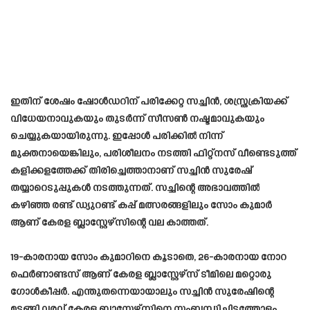
ഇതിന് ശേഷം ഷോൾഡറിന് പരിക്കേറ്റ സച്ചിൻ, ശസ്ത്രക്രിയക്ക്
വിധേയനാവുകയും തുടർന്ന് സീസൺ നഷ്ടമാവുകയും
ചെയ്യുകയായിരുന്നു. ഇപ്പോൾ പരിക്കിൽ നിന്ന്
മുക്തനായെങ്കിലും, പരിശീലനം നടത്തി ഫിറ്റ്നസ് വീണ്ടെടുത്ത്
കളിക്കളത്തേക്ക് തിരിച്ചെത്താനാണ് സച്ചിൻ സുരേഷ്
തയ്യാറെടുപ്പുകൾ നടത്തുന്നത്. സച്ചിന്റെ അഭാവത്തിൽ
കഴിഞ്ഞ രണ്ട് ഡ്യുറണ്ട് കപ്പ് മത്സരങ്ങളിലും സോം കുമാർ
ആണ് കേരള ബ്ലാസ്റ്റേഴ്സിന്റെ വല കാത്തത്.
19-കാരനായ സോം കുമാറിനെ കൂടാതെ, 26-കാരനായ നോറ
ഫെർണാണ്ടസ് ആണ് കേരള ബ്ലാസ്റ്റേഴ്സ് ടീമിലെ മറ്റൊരു
ഗോൾകീപ്പർ. എന്തുതന്നെയായാലും സച്ചിൻ സുരേഷിന്റെ
മടങ്ങി വരവ് കേരള ബ്ലാസ്റ്റേഴ്സിനെ സംബന്ധിച്ചിടത്തോളം