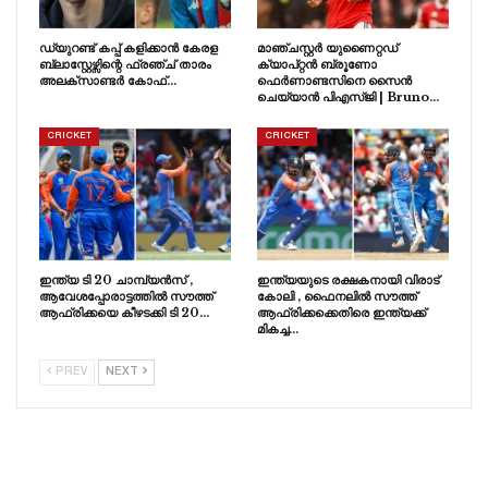
ഡ്യുറണ്ട് കപ്പ് കളിക്കാൻ കേരള
മാഞ്ചസ്റ്റർ യുണൈറ്റഡ്
ബ്ലാസ്റ്റേഴ്സിന്റെ ഫ്രഞ്ച് താരം
ക്യാപ്റ്റൻ ബ്രൂണോ
അലക്സാണ്ടർ കോഫ്…
ഫെർണാണ്ടസിനെ സൈൻ
ചെയ്യാൻ പിഎസ്ജി | Bruno…
CRICKET
CRICKET
ഇന്ത്യ ടി 20 ചാമ്പ്യൻസ് ,
ഇന്ത്യയുടെ രക്ഷകനായി വിരാട്
ആവേശപ്പോരാട്ടത്തിൽ സൗത്ത്
കോലി , ഫൈനലിൽ സൗത്ത്
ആഫ്രിക്കയെ കീഴടക്കി ടി 20…
ആഫ്രിക്കക്കെതിരെ ഇന്ത്യക്ക്
മികച്ച…
PREV
NEXT