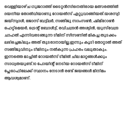
വെള്ളിയാഴ്ച ഗുജറാത്ത് ടൈറ്റൻസിനെതിരായ മത്സരത്തിൽ
ദയനീയ തോൽവിയാണു റോയൽസ് ഏറ്റുവാങ്ങിയത്.യശസ്വി
ജയ്‌സ്വാൾ, ജോസ് ബട്ട്‌ലർ, സഞ്ജു സാംസൺ, ഷിമ്‌റോൺ
ഹെറ്റ്‌മെയർ, ട്രെന്റ് ബോൾട്ട്, രവിചന്ദ്രൻ അശ്വിൻ, യുസ്‌വേന്ദ്ര
ചാഹൽ എന്നിവരടങ്ങുന്ന ടീമിന് സീസണിൽ മികച്ച തുടക്കം
ലഭിച്ചെങ്കിലും അത് തുടരാനായില്ല.ഇന്നും കൂടി തോറ്റാൽ അത്
സഞ്ജുവിനും ടീമിനും നൽകുന്ന പ്രഹരം വലുതാകും.
ഇന്നത്തെ മാച്ചിൽ റോയൽസ് ടീമിൽ ചില മാറ്റങ്ങൾക്കും
സാധ്യതയുണ്ട്.10 പോയിന്റ് നേടിയ റോയൽസ് ടീമിന്
പ്ലേഓഫിലേക്ക് സ്ഥാനം നേടാൻ രണ്ട് ജയങ്ങൾ മിനിമം
ആവശ്യമാണ്.