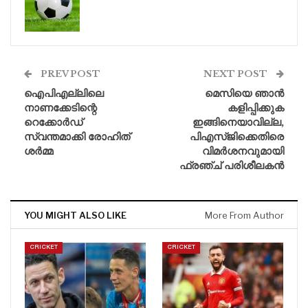
PREV POST
NEXT POST
ഐപിഎല്ലിലെ
മെസിയെ ഞാൻ
നാണക്കേടിന്റെ
കളിപ്പിക്കുക
റെക്കോർഡ്
ഇങ്ങിനെയാവില്ല,
സ്വന്തമാക്കി രോഹിത്
പിഎസ്‌ജിക്കെതിരെ
ശർമ്മ
വിമർശനവുമായി
ഫ്രഞ്ച് പരിശീലകൻ
YOU MIGHT ALSO LIKE
More From Author
CRICKET
CRICKET