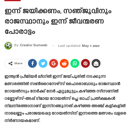
ഇന്ന് ജയിക്കണം, സഞ്ജുവിനും
രാജസ്ഥാനും ഇന്ന് ജീവന്മരണ
പോരാട്ടം
By
Creator Sumeeb
Last updated
May 7, 2023
Share
ഇന്ത്യൻ പ്രീമിയർ ലീഗിൽ ഇന്ന് ജയ്പൂരിൽ നടക്കുന്ന
മത്സരത്തിൽ സൺറൈസേഴ്സ് ഹൈദരാബാദും രാജസ്ഥാൻ
റോയൽസും നേർക്ക് നേർ ഏറ്റുമുട്ടും.കഴിഞ്ഞ സീസണിൽ
റണ്ണേഴ്‌സ്-അപ്പ് ടീമായ റോയൽസ് പ്ലെ ഓഫ് പ്രതീക്ഷകൾ
നിലനിരത്താനാണ് ഇന്നിറങ്ങുന്നത്.കഴിഞ്ഞ അഞ്ച് കളികളിൽ
നാലെണ്ണം പരാജയപ്പെട്ട റോയൽസിന് ഇന്നത്തെ മത്സരം വളരെ
നിർണായകമാണ്.