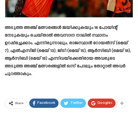
അടുത്ത അഞ്ച് മത്സരങ്ങൾ ജയിക്കുകയും 16 പോയിന്റ്
നേടുകയും ചെയ്താൽ അവസാന നാലിൽ സ്ഥാനം
ഉറപ്പിച്ചേക്കാം. എന്നിരുന്നാലും, രാജസ്ഥാൻ റോയൽസ് (മെയ്
7), എൽഎസ്ജി (മെയ് 13), ജിടി (മെയ് 15), ആർസിബി (മെയ് 18),
ആർസിബി (മെയ് 18) എന്നിവയ്‌ക്കെതിരായ അവരുടെ
അടുത്ത അഞ്ച് മത്സരങ്ങളിൽ ഒന്ന് പോലും തോറ്റാൽ അവർ
പുറത്താകും.
Facebook
Twitter
Google+
Share