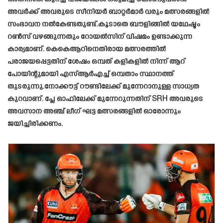
അവർക്ക് അവരുടെ സീനിയർ ബാറ്റർമാർ വരും മത്സരങ്ങളിൽ
സംഭാവന നൽകേണ്ടതുണ്ട്.കൂടാതെ ബൗളിങ്ങിൽ യഥേഷ്ടം
റൺസ് വഴങ്ങുന്നതും റോയൽസിന് വിഷമം ഉണ്ടാക്കുന്ന
കാര്യമാണ്. കെകെആറിനെതിരായ മത്സരത്തിൽ
പരാജയപ്പെട്ടതിന് ശേഷം ഒമ്പത് കളികളിൽ നിന്ന് ആറ്
പോയിന്റുമായി എസ്ആർഎച്ച് ഒമ്പതാം സ്ഥാനത്ത്
തുടരുന്നു.നോക്കൗട്ട് റൗണ്ടിലേക്ക് മുന്നേറാനുള്ള സാധ്യത
കുറവാണ്. പ്ലേ ഓഫിലേക്ക് മുന്നേറുന്നതിന് SRH അവരുടെ
അവസാന അഞ്ച് ലീഗ് ഘട്ട മത്സരങ്ങളിൽ ഓരോന്നും
ജയിച്ചിരിക്കണം.