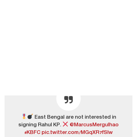
East Bengal are not interested in
signing Rahul KP.
@MarcusMergulhao
#KBFC
pic.twitter.com/MGqXR7fSIw