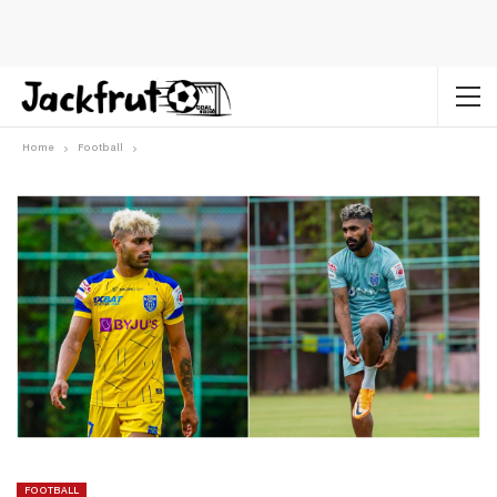
Home
Football
FOOTBALL