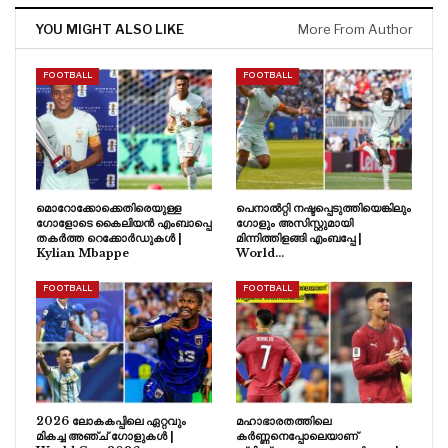
YOU MIGHT ALSO LIKE
More From Author
FOOTBALL
FOOTBALL
മൊറോക്കോക്കെതിരെയുള്ള
പെനാൽറ്റി നഷ്ടപ്പെടുത്തിയെങ്കിലും
ഗോളോടെ കൈലിയൻ എംബാപ്പെ
ഗോളും അസിസ്റ്റുമായി
തകർത്ത റെക്കോർഡുകൾ |
മിന്നിത്തിളങ്ങി എംബപ്പേ |
Kylian Mbappe
World…
FOOTBALL
FOOTBALL
2026 ലോകകപ്പിലെ ഏറ്റവും
മഹാഭാരതത്തിലെ
മികച്ച അഞ്ച് ഗോളുകൾ |
കർണ്ണനെപ്പോലെയാണ്