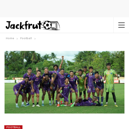
Home
Football
FOOTBALL