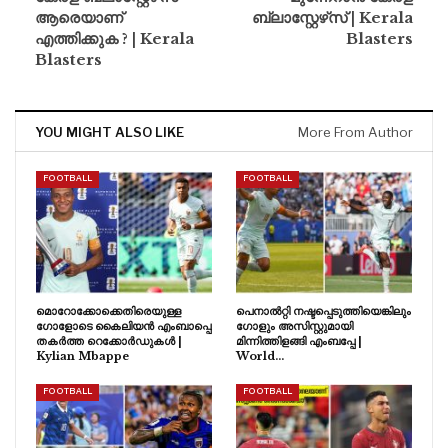
ആരെയാണ്
ബ്ലാസ്റ്റേഴ്‌സ് | Kerala
എത്തിക്കുക ? | Kerala
Blasters
Blasters
YOU MIGHT ALSO LIKE
More From Author
FOOTBALL
FOOTBALL
മൊറോക്കോക്കെതിരെയുള്ള
പെനാൽറ്റി നഷ്ടപ്പെടുത്തിയെങ്കിലും
ഗോളോടെ കൈലിയൻ എംബാപ്പെ
ഗോളും അസിസ്റ്റുമായി
തകർത്ത റെക്കോർഡുകൾ |
മിന്നിത്തിളങ്ങി എംബപ്പേ |
Kylian Mbappe
World…
FOOTBALL
FOOTBALL