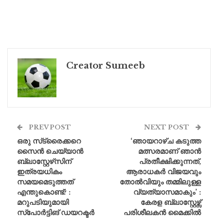
Creator Sumeeb
PREV POST
NEXT POST
ഒരു സ്‌ട്രൈക്കറെ
‘ഞായറാഴ്‌ച കടുത്ത
സൈൻ ചെയ്യാൻ
മത്സരമാണ് ഞാൻ
ബ്ലാസ്റ്റേഴ്‌സിന്
പ്രതീക്ഷിക്കുന്നത്,
ഇത്രയധികം
ആരാധകർ വിജയവും
സമയമെടുത്തത്
തോൽവിയും തമ്മിലുള്ള
എന്തുകൊണ്ട്? :
വ്യത്യാസമാകും’ :
മറുപടിയുമായി
കേരള ബ്ലാസ്റ്റേഴ്സ്
സ്പോർട്ടിങ് ഡയറക്ടർ
പരിശീലകൻ മൈക്കിൽ