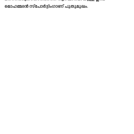
മൊഹമ്മദൻ സ്‌പോർട്ടിംഗാണ് പുതുമുഖം.