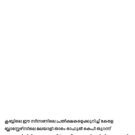
ക്ലബ്ബിലെ ഈ സീസണിലെ പ്രതീക്ഷകളെക്കുറിച്ച് കേരള
ബ്ലാസ്റ്റേഴ്സിലെ മലയാളി താരം രാഹുൽ കെപി തുറന്ന്