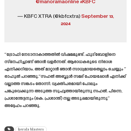
@manoramaonline
#KBFC
— KBFC XTRA (@kbfcxtra)
September 13,
2024
“ട്രോഫി നേടാനാകാത്തതിൽ വിഷമമുണ്ട്. ഫുട്ബോളിനെ
സ്നേഹിച്ചാണ് ഞാൻ വളർന്നത്. ആരാധകരുടെ നിരാശ
എനിക്കറിയാം. അത് മാറ്റാൻ ഞാൻ സാധ്യമായതെല്ലാം ചെയ്യും ”
രാഹുൽ പറഞ്ഞു.“സഹൽ അബ്ദുൾ സമദ് പോയപ്പോൾ എനിക്ക്
വല്ലാത്ത സങ്കടം തോന്നി. വ്യക്തിപരമായി പോലും
പങ്കുവെക്കുന്ന അടുത്ത സുഹൃത്തായിരുന്നു സഹൽ. പിന്നെ,
പ്രശാന്തേട്ടനും (കെ. പ്രശാന്ത്) നല്ല അടുപ്പമായിരുന്നു”
അദ്ദേഹം പറഞ്ഞു.
kerala blasters