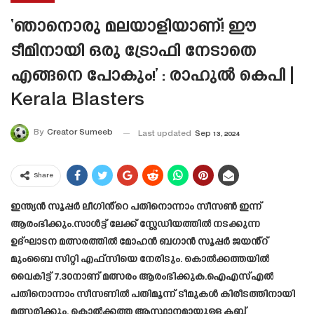
‘ഞാനൊരു മലയാളിയാണ്! ഈ
ടീമിനായി ഒരു ട്രോഫി നേടാതെ
എങ്ങനെ പോകും!’ : രാഹുൽ കെപി |
Kerala Blasters
By
Creator Sumeeb
Last updated
Sep 13, 2024
Share
ഇന്ത്യൻ സൂപ്പർ ലീഗിൻ്റെ പതിനൊന്നാം സീസൺ ഇന്ന്
ആരംഭിക്കും.സാൾട്ട് ലേക്ക് സ്റ്റേഡിയത്തിൽ നടക്കുന്ന
ഉദ്ഘാടന മത്സരത്തിൽ മോഹൻ ബഗാൻ സൂപ്പർ ജയൻ്റ്
മുംബൈ സിറ്റി എഫ്‌സിയെ നേരിടും. കൊൽക്കത്തയിൽ
വൈകിട്ട് 7.30നാണ് മത്സരം ആരംഭിക്കുക.ഐഎസ്എൽ
പതിനൊന്നാം സീസണിൽ പതിമൂന്ന് ടീമുകൾ കിരീടത്തിനായി
മത്സരിക്കും, കൊൽക്കത്ത ആസ്ഥാനമായുള്ള ക്ലബ്