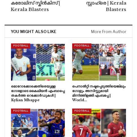
കരോലിസ് സ്കിൻകിസ് |
സ്റ്റാഹ്രെ | Kerala
Kerala Blasters
Blasters
YOU MIGHT ALSO LIKE
More From Author
FOOTBALL
FOOTBALL
മൊറോക്കോക്കെതിരെയുള്ള
പെനാൽറ്റി നഷ്ടപ്പെടുത്തിയെങ്കിലും
ഗോളോടെ കൈലിയൻ എംബാപ്പെ
ഗോളും അസിസ്റ്റുമായി
തകർത്ത റെക്കോർഡുകൾ |
മിന്നിത്തിളങ്ങി എംബപ്പേ |
Kylian Mbappe
World…
FOOTBALL
FOOTBALL