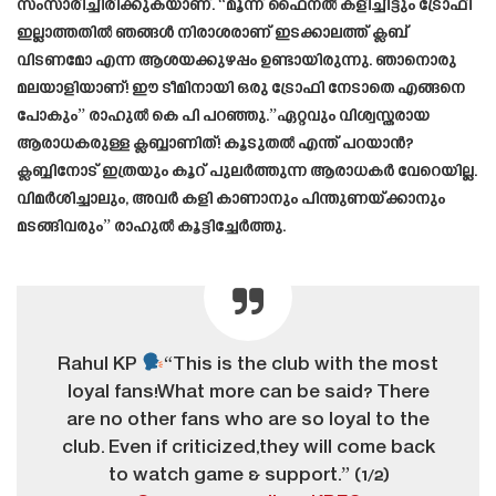
സംസാരിച്ചിരിക്കുകയാണ്. “മൂന്ന് ഫൈനൽ കളിച്ചിട്ടും ട്രോഫി
ഇല്ലാത്തതിൽ ഞങ്ങൾ നിരാശരാണ് ഇടക്കാലത്ത് ക്ലബ്
വിടണമോ എന്ന ആശയക്കുഴപ്പം ഉണ്ടായിരുന്നു. ഞാനൊരു
മലയാളിയാണ്! ഈ ടീമിനായി ഒരു ട്രോഫി നേടാതെ എങ്ങനെ
പോകും” രാഹുൽ കെ പി പറഞ്ഞു.”ഏറ്റവും വിശ്വസ്തരായ
ആരാധകരുള്ള ക്ലബ്ബാണിത്! കൂടുതൽ എന്ത് പറയാൻ?
ക്ലബ്ബിനോട് ഇത്രയും കൂറ് പുലർത്തുന്ന ആരാധകർ വേറെയില്ല.
വിമർശിച്ചാലും, അവർ കളി കാണാനും പിന്തുണയ്ക്കാനും
മടങ്ങിവരും” രാഹുൽ കൂട്ടിച്ചേർത്തു.
Rahul KP
“This is the club with the most
loyal fans!What more can be said? There
are no other fans who are so loyal to the
club. Even if criticized,they will come back
to watch game & support.” (1/2)