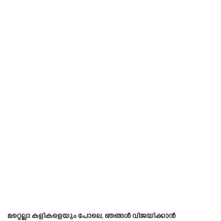
മറ്റെല്ലാ കളികളെയും പോലെ, ഞങ്ങൾ വിജയിക്കാൻ