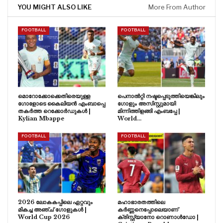
YOU MIGHT ALSO LIKE
More From Author
FOOTBALL
FOOTBALL
മൊറോക്കോക്കെതിരെയുള്ള
പെനാൽറ്റി നഷ്ടപ്പെടുത്തിയെങ്കിലും
ഗോളോടെ കൈലിയൻ എംബാപ്പെ
ഗോളും അസിസ്റ്റുമായി
തകർത്ത റെക്കോർഡുകൾ |
മിന്നിത്തിളങ്ങി എംബപ്പേ |
Kylian Mbappe
World…
FOOTBALL
FOOTBALL
2026 ലോകകപ്പിലെ ഏറ്റവും
മഹാഭാരതത്തിലെ
മികച്ച അഞ്ച് ഗോളുകൾ |
കർണ്ണനെപ്പോലെയാണ്
World Cup 2026
ക്രിസ്റ്റ്യാനോ റൊണാൾഡോ |