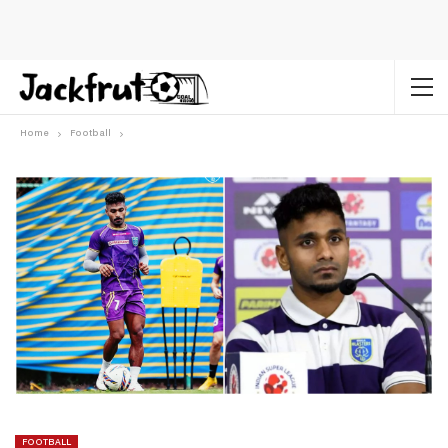
Home
Football
FOOTBALL