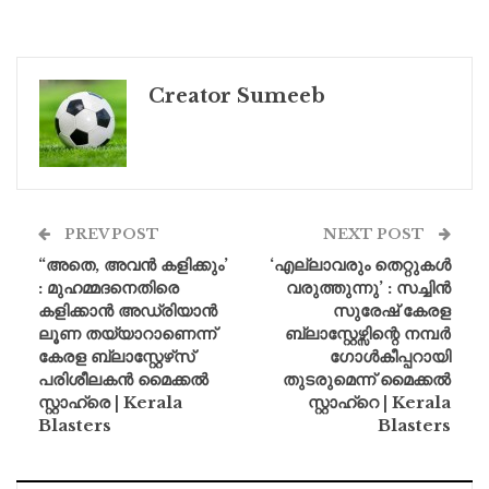
Creator Sumeeb
PREV POST
NEXT POST
“അതെ, അവൻ കളിക്കും’
‘എല്ലാവരും തെറ്റുകൾ
: മുഹമ്മദനെതിരെ
വരുത്തുന്നു’ : സച്ചിൻ
കളിക്കാൻ അഡ്രിയാൻ
സുരേഷ് കേരള
ലൂണ തയ്യാറാണെന്ന്
ബ്ലാസ്റ്റേഴ്സിന്റെ നമ്പർ
കേരള ബ്ലാസ്റ്റേഴ്‌സ്
ഗോൾകീപ്പറായി
പരിശീലകൻ മൈക്കൽ
തുടരുമെന്ന് മൈക്കൽ
സ്റ്റാഹ്രെ | Kerala
സ്റ്റാഹ്‌റെ | Kerala
Blasters
Blasters