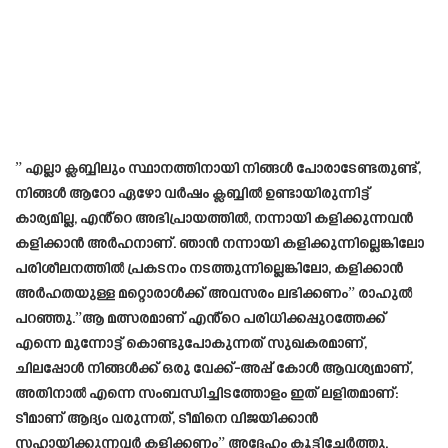
” എല്ലാ ക്ലബ്ബിലും സ്ഥാനത്തിനായി നിങ്ങൾ പോരാടേണ്ടതുണ്ട്,
നിങ്ങൾ ആറോ ഏഴോ വർഷം ക്ലബ്ബിൽ ഉണ്ടായിരുന്നിട്ട്
കാര്യമില്ല, എൻ്റെ അഭിപ്രായത്തിൽ, നന്നായി കളിക്കുന്നവൻ
കളിക്കാൻ അർഹനാണ്. ഞാൻ നന്നായി കളിക്കുന്നില്ലെങ്കിലോ
പരിശീലനത്തിൽ പ്രകടനം നടത്തുന്നില്ലെങ്കിലോ, കളിക്കാൻ
അർഹതയുള്ള മറ്റൊരാൾക്ക് അവസരം ലഭിക്കണം” രാഹുൽ
പറഞ്ഞു.”ആ മത്സരമാണ് എൻ്റെ പരിധിക്കപ്പുറത്തേക്ക്
എന്നെ മുന്നോട്ട് കൊണ്ടുപോകുന്നത് സുഖകരമാണ്,
ചിലപ്പോൾ നിങ്ങൾക്ക് ഒരു വേക്ക്-അപ്പ് കോൾ ആവശ്യമാണ്,
അതിനാൽ എന്നെ സംബന്ധിച്ചിടത്തോളം ഇത് ലളിതമാണ്:
ടീമാണ് ആദ്യം വരുന്നത്, ടീമിനെ വിജയിക്കാൻ
സഹായിക്കുന്നവർ കളിക്കണം” അദ്ദേഹം കൂട്ടിച്ചേർത്തു.