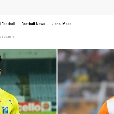
l Football
Football News
Lionel Messi
erala Blasters