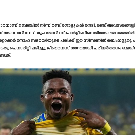
ാരനാണ്.ബെഞ്ചിൽ നിന്ന് രണ്ട് ഗോളുകൾ നേടി, രണ്ട് അവസരങ്ങളില
ഗോൾ നേടി. മുഹമ്മദൻ സ്‌പോർട്ടിംഗിനെതിരായ മത്സരത്തിൽ കളിയിൽ
അറ്റാക്കർ നോഹ സദൗയിയുടെ പരിക്ക് ഈ സീസണിൽ ബെംഗളുരു എഫ്‌
്‌സിന് ഒരു പെനാൽറ്റി ലഭിച്ചു, ജിമെനെസ് ശാന്തമായി പരിവർത്ത
്ടത്.