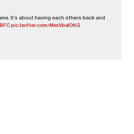
game. It’s about having each others back and
KBFC
pic.twitter.com/M5sVb4lOKG