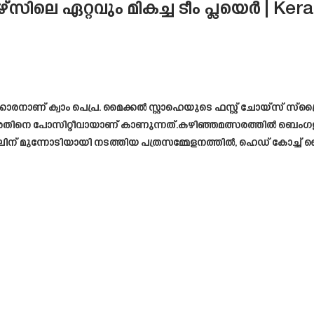
േഴ്സിലെ ഏറ്റവും മികച്ച ടീം പ്ലയെർ | Ker
കളിക്കാരനാണ് ക്വാം പെപ്ര. മൈക്കൽ സ്റ്റാഹെയുടെ ഫസ്റ്റ് ചോയ്സ് 
ര അതിനെ പോസിറ്റീവായാണ് കാണുന്നത്.കഴിഞ്ഞമത്സരത്തിൽ ബെംഗളൂര
ന് മുന്നോടിയായി നടത്തിയ പത്രസമ്മേളനത്തിൽ, ഹെഡ് കോച്ച് മൈക്