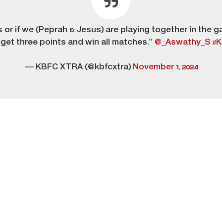
s or if we (Peprah & Jesus) are playing together in the 
 get three points and win all matches.”
@_Aswathy_S
#
— KBFC XTRA (@kbfcxtra)
November 1, 2024