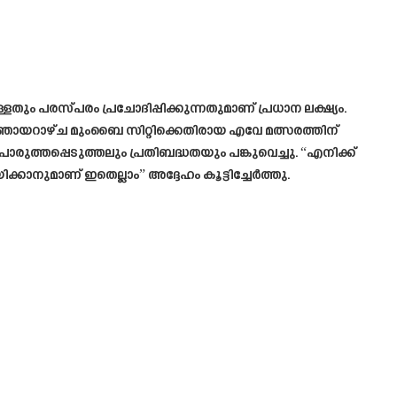
ും പരസ്പരം പ്രചോദിപ്പിക്കുന്നതുമാണ് പ്രധാന ലക്ഷ്യം.
ം”ഞായറാഴ്ച മുംബൈ സിറ്റിക്കെതിരായ എവേ മത്സരത്തിന്
പൊരുത്തപ്പെടുത്തലും പ്രതിബദ്ധതയും പങ്കുവെച്ചു. “എനിക്ക്
ാനുമാണ് ഇതെല്ലാം” അദ്ദേഹം കൂട്ടിച്ചേർത്തു.