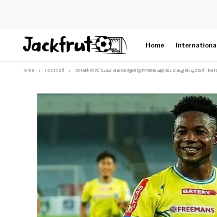
Home
Internationa
Home
Football
‘സൂപ്പർ സബ് പെപ്ര’ :കേരള ബ്ലാസ്റ്റേഴ്സിലെ ഏറ്റവും മികച്ച ടീം പ്ലയെർ | K