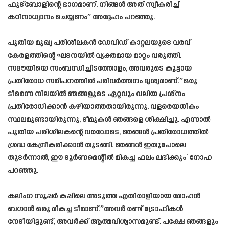
ഫുട്ബോളിന്റെ ഭാഗമാണ്. നിങ്ങൾ അത് സ്വീകരിച്ച്
കഠിനാധ്വാനം ചെയ്യണം” അദ്ദേഹം പറഞ്ഞു.
പുതിയ മുഖ്യ പരിശീലകൻ ഡേവിഡ് കാറ്റലയുടെ വരവ്
കേരളത്തിന്റെ ഘടനയിൽ വ്യക്തമായ മാറ്റം വരുത്തി.
സദൗയിയെ സംബന്ധിച്ചിടത്തോളം, അവരുടെ കൂട്ടായ
പ്രതിരോധ സമീപനത്തിൽ പരിവർത്തനം ദൃശ്യമാണ്.”ഒരു
ടീമെന്ന നിലയിൽ ഞങ്ങളുടെ ഏറ്റവും വലിയ പ്രശ്നം
പ്രതിരോധിക്കാൻ കഴിയാത്തതായിരുന്നു. വളരെയധികം
സ്ഥലമുണ്ടായിരുന്നു, ടീമുകൾ ഞങ്ങളെ ശിക്ഷിച്ചു. എന്നാൽ
പുതിയ പരിശീലകന്റെ വരവോടെ, ഞങ്ങൾ പ്രതിരോധത്തിൽ
ശ്രദ്ധ കേന്ദ്രീകരിക്കാൻ തുടങ്ങി. ഞങ്ങൾ ഇതുപോലെ
തുടർന്നാൽ, ഈ ടൂർണമെന്റിൽ മികച്ച ഫലം ലഭിക്കും’ നോഹ
പറഞ്ഞു.
കലിംഗ സൂപ്പർ കപ്പിലെ അടുത്ത എതിരാളിയായ മോഹൻ
ബഗാൻ ഒരു മികച്ച ടീമാണ്.”അവർ രണ്ട് ട്രോഫികൾ
നേടിയിട്ടുണ്ട്, അവർക്ക് ആത്മവിശ്വാസമുണ്ട്. പക്ഷേ ഞങ്ങളും