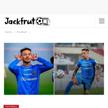
Home
Football
FOOTBALL