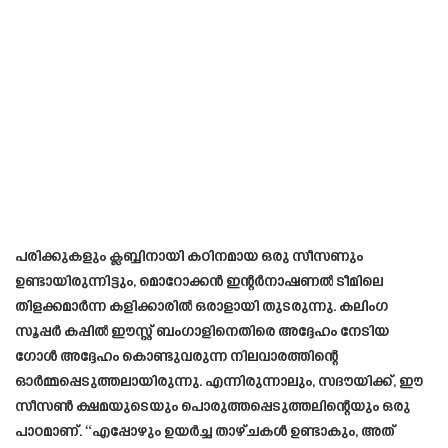
പരിക്കുകളും ക്ലബ്ബിനായി കഠിനമായ ഒരു സീസണും
ഉണ്ടായിരുന്നിട്ടും, മൊറോക്കൻ ഇന്റർനാഷണൽ ടീമിലെ
തിളക്കമാർന്ന കളിക്കാരിൽ ഒരാളായി തുടരുന്നു. കലിംഗ
സൂപ്പർ കപ്പിൽ ഈസ്റ്റ് ബംഗാളിനെതിരെ അദ്ദേഹം നേടിയ
ഗോൾ അദ്ദേഹം കൊണ്ടുവരുന്ന നിലവാരത്തിന്റെ
ഓർമ്മപ്പെടുത്തലായിരുന്നു. എന്നിരുന്നാലും, സദൗയിക്ക്, ഈ
സീസൺ ക്ഷമയുടെയും പൊരുത്തപ്പെടുത്തലിന്റെയും ഒരു
പാഠമാണ്. “എപ്പോഴും ഉയർച്ച താഴ്ചകൾ ഉണ്ടാകും, അത്