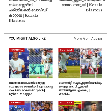
ബ്ലാസ്റ്റേഴ്‌സ്
നോവ സദൂയി | Kerala
പരിശീലകൻ ഡേവിഡ്
Blasters
കാറ്റാല | Kerala
Blasters
YOU MIGHT ALSO LIKE
More From Author
FOOTBALL
FOOTBALL
മൊറോക്കോക്കെതിരെയുള്ള
പെനാൽറ്റി നഷ്ടപ്പെടുത്തിയെങ്കിലും
ഗോളോടെ കൈലിയൻ എംബാപ്പെ
ഗോളും അസിസ്റ്റുമായി
തകർത്ത റെക്കോർഡുകൾ |
മിന്നിത്തിളങ്ങി എംബപ്പേ |
Kylian Mbappe
World…
FOOTBALL
FOOTBALL