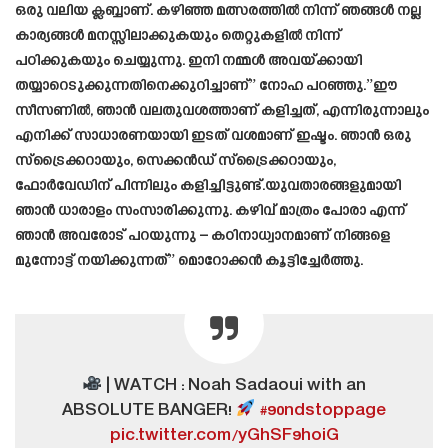
ഒരു വലിയ ക്ലബ്ബാണ്. കഴിഞ്ഞ മത്സരത്തിൽ നിന്ന് ഞങ്ങൾ നല്ല
കാര്യങ്ങൾ മനസ്സിലാക്കുകയും തെറ്റുകളിൽ നിന്ന്
പഠിക്കുകയും ചെയ്യുന്നു. ഇനി നമ്മൾ അവയ്ക്കായി
തയ്യാറെടുക്കുന്നതിനെക്കുറിച്ചാണ്” നോഹ പറഞ്ഞു.”ഈ
സീസണിൽ, ഞാൻ വലതുവശത്താണ് കളിച്ചത്, എന്നിരുന്നാലും
എനിക്ക് സാധാരണയായി ഇടത് വശമാണ് ഇഷ്ടം. ഞാൻ ഒരു
സ്ട്രൈക്കറായും, സെക്കൻഡ് സ്ട്രൈക്കറായും,
ഫോർവേഡിന് പിന്നിലും കളിച്ചിട്ടുണ്ട്.യുവതാരങ്ങളുമായി
ഞാൻ ധാരാളം സംസാരിക്കുന്നു. കഴിവ് മാത്രം പോരാ എന്ന്
ഞാൻ അവരോട് പറയുന്നു – കഠിനാധ്വാനമാണ് നിങ്ങളെ
മുന്നോട്ട് നയിക്കുന്നത്” മൊറോക്കൻ കൂട്ടിച്ചേർത്തു.
| WATCH : Noah Sadaoui with an
ABSOLUTE BANGER!
#90ndstoppage
pic.twitter.com/yGhSF9hoiG