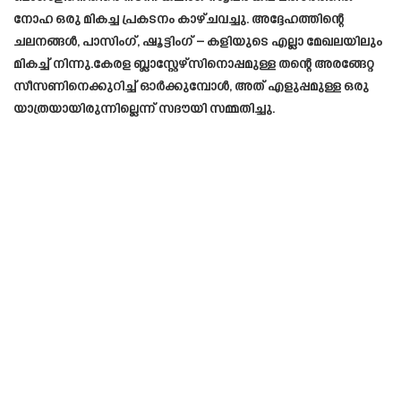
നോഹ ഒരു മികച്ച പ്രകടനം കാഴ്ചവച്ചു. അദ്ദേഹത്തിന്റെ
ചലനങ്ങൾ, പാസിംഗ്, ഷൂട്ടിംഗ് – കളിയുടെ എല്ലാ മേഖലയിലും
മികച്ച് നിന്നു.കേരള ബ്ലാസ്റ്റേഴ്‌സിനൊപ്പമുള്ള തന്റെ അരങ്ങേറ്റ
സീസണിനെക്കുറിച്ച് ഓർക്കുമ്പോൾ, അത് എളുപ്പമുള്ള ഒരു
യാത്രയായിരുന്നില്ലെന്ന് സദൗയി സമ്മതിച്ചു.