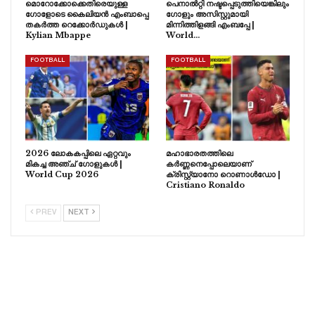
മൊറോക്കോക്കെതിരെയുള്ള
പെനാൽറ്റി നഷ്ടപ്പെടുത്തിയെങ്കിലും
ഗോളോടെ കൈലിയൻ എംബാപ്പെ
ഗോളും അസിസ്റ്റുമായി
തകർത്ത റെക്കോർഡുകൾ |
മിന്നിത്തിളങ്ങി എംബപ്പേ |
Kylian Mbappe
World…
FOOTBALL
FOOTBALL
2026 ലോകകപ്പിലെ ഏറ്റവും
മഹാഭാരതത്തിലെ
മികച്ച അഞ്ച് ഗോളുകൾ |
കർണ്ണനെപ്പോലെയാണ്
World Cup 2026
ക്രിസ്റ്റ്യാനോ റൊണാൾഡോ |
Cristiano Ronaldo
PREV
NEXT