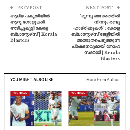
PREV POST
NEXT POST
ആദ്യ പകുതിയിൽ
‘മൂന്നു മത്സരത്തിൽ
ആറു ഗോളുകൾ
നിന്നും രണ്ടു
അടിച്ചുകൂട്ടി കേരള
ഹാട്രിക്കുകൾ’ : കേരള
ബ്ലാസ്റ്റേഴ്‌സ് | Kerala
ബ്ലാസ്റ്റേഴ്‌സ് ജേഴ്സിയിൽ
Blasters
അത്ഭുതപെടുത്തുന്ന
പ്രകടനവുമായി നോഹ
സദൗയി | Kerala
Blasters
YOU MIGHT ALSO LIKE
More From Author
FOOTBALL
FOOTBALL