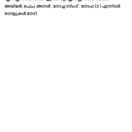
അയ്മൻ, പെപ്ര ,അസർ , നോച്ച സിംഗ് , നോഹ (3 ) എന്നിവർ
ഗോളുകൾ നേടി.