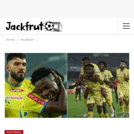
Home
Football
FOOTBALL