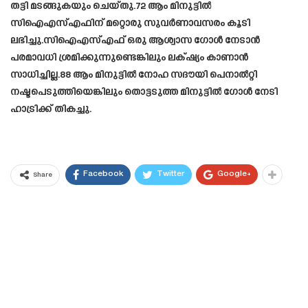
തട്ടി മടങ്ങുകയും ചെയ്തു.72 ആം മിനുട്ടിൽ
സിഐഎസ്എഫിന് മറ്റൊരു സുവർണാവസരം കൂടി
ലഭിച്ചു.സിഐഎസ്എഫ് ഒരു ആശ്വാസ ഗോൾ നേടാൻ
പരമാവധി ശ്രമിക്കുന്നുണ്ടെങ്കിലും ലക്‌ഷ്യം കാണാൻ
സാധിച്ചില്ല.88 ആം മിനുട്ടിൽ നോഹ സദൗയി പെനാൽറ്റി
നഷ്ടപെടുത്തിയെങ്കിലും തൊട്ടടുത്ത മിനുട്ടിൽ ഗോൾ നേടി
ഹാട്രിക്ക് തികച്ചു.
Facebook
Twitter
Google+
Share