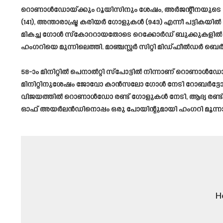
റൊണാൾഡോയ്ക്കും റൂയിസിനും ശേഷം, അർജന്റീനയുടെ ലയണ
(141), അന്താരാഷ്ട്ര കരിയർ ഗോളുകൾ (943) എന്നീ പട്ട
മികച്ച ഗോൾ സ്കോററായതോടെ റെക്കോർഡ് ബുക്കുകളിൽ ത
ഹംഗറിയെ മുന്നിലെത്തി. മാഞ്ചസ്റ്റർ സിറ്റി മിഡ്ഫീ
58-ാം മിനിറ്റിൽ പെനാൽറ്റി സ്പോട്ടിൽ നിന്നാണ് റൊണാൾഡോ 
മിനിറ്റിനുശേഷം ജോവോ കാൻസലോ ഗോൾ നേടി റോബർട്ടോ മാർ
വിജയത്തിൽ റൊണാൾഡോ രണ്ട് ഗോളുകൾ നേടി, ആദ്യ രണ്ട് മത്സര
ഓഫ് അയർലൻഡിനൊപ്പം ഒരു പോയിന്റുമായി ഹംഗറി മൂന്നാ
H