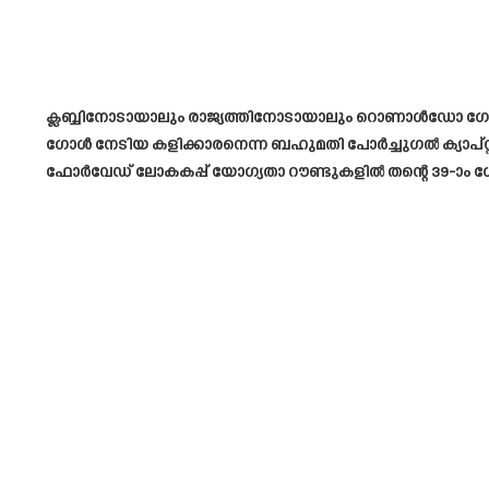
ക്ലബ്ബിനോടായാലും രാജ്യത്തിനോടായാലും റൊണാൾഡോ ഗോള
ഗോൾ നേടിയ കളിക്കാരനെന്ന ബഹുമതി പോർച്ചുഗൽ ക്യാപ്റ്റന
ഫോർവേഡ് ലോകകപ്പ് യോഗ്യതാ റൗണ്ടുകളിൽ തന്റെ 39-ാം ഗോ