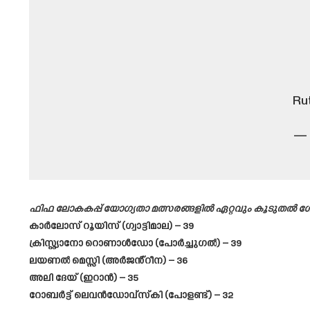
Rut
— 
ഫിഫ ലോകകപ്പ് യോഗ്യതാ മത്സരങ്ങളിൽ ഏറ്റവും കൂടുതൽ 
കാർലോസ് റൂയിസ് (ഗ്വാട്ടിമാല) – 39
ക്രിസ്റ്റ്യാനോ റൊണാൾഡോ (പോർച്ചുഗൽ) – 39
ലയണൽ മെസ്സി (അർജൻ്റീന) – 36
അലി ദേയ് (ഇറാൻ) – 35
റോബർട്ട് ലെവൻഡോവ്‌സ്‌കി (പോളണ്ട്) – 32