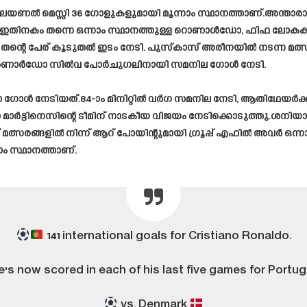
ൽ മെസ്സി 36 ഗോളുകളുമായി മൂന്നാം സ്ഥാനത്താണ്.അന്താരാഷ
ികയിൽ ഇതിനകം തന്നെ ഒന്നാം സ്ഥാനത്തുള്ള റൊണാൾഡോ, ഫിഫ ലോക
ന്റെ പേര് കൂടുതൽ ഇടം നേടി. പുസ്കാസ് അരീനയിൽ നടന്ന മത
ൽഡർ ബെർണാർഡോ സിൽവ പോർചുഗലിനായി സമനില ഗോൾ നേടി.
ഗോൾ നേടിയത്.84-ാം മിനിറ്റിൽ വർഗ സമനില നേടി, ആതിഥേയർക്ക് ഒര
ട്ടിനെസിന്റെ ടീമിന് നാടകീയ വിജയം നേടിക്കൊടുത്തു.ശനിയാഴ
ങ്ങളിൽ നിന്ന് ആറ് പോയിന്റുമായി ഗ്രൂപ്പ് എഫിൽ അവർ ഒന്നാമതെത
ം സ്ഥാനത്താണ്.
141 international goals for Cristiano Ronaldo.
e's now scored in each of his last five games for Portuga
vs. Denmark