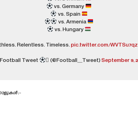
vs. Germany
vs. Spain
vs. Armenia
vs. Hungary
hless. Relentless. Timeless.
pic.twitter.com/WVTSu7q
Football Tweet
 (@Football__Tweet)
September 9, 2
ഗോളുകൾ :-