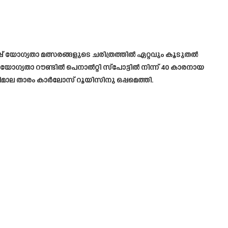
ോഗ്യതാ മത്സരങ്ങളുടെ ചരിത്രത്തിൽ ഏറ്റവും കൂടുതൽ
ോഗ്യതാ റൗണ്ടിൽ പെനാൽറ്റി സ്‌പോട്ടിൽ നിന്ന് 40 കാരനായ
ിമാല താരം കാർലോസ് റൂയിസിനു ഒപ്പമെത്തി.