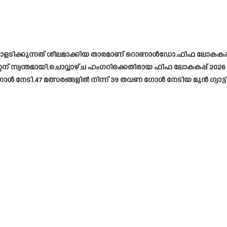
ടിക്കുന്നത് ശീലമാക്കിയ താരമാണ് റൊണാൾഡോ.ഫിഫ ലോകകപ്പ് യ
് സ്വന്തമായി.ചൊവ്വാഴ്ച ഹംഗറിക്കെതിരായ ഫിഫ ലോകകപ്പ് 2026 യ
ൾ നേടി.47 മത്സരങ്ങളിൽ നിന്ന് 39 തവണ ഗോൾ നേടിയ മുൻ ഗ്വാട്ട