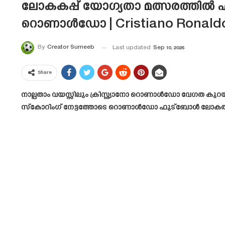
ലോകകപ്പ് യോഗ്യതാ മത്സരത്തിൽ എക്
റൊണാൾഡോ | Cristiano Ronald
By
Creator Sumeeb
Last updated
Sep 10, 2025
Share
നാല്പതാം വയസ്സിലും ക്രിസ്റ്റ്യാനോ റൊണാൾഡോ വേഗത കുറയ
സ്കോറിംഗ് നേട്ടത്തോടെ റൊണാൾഡോ ഫുട്ബോൾ ലോകത്തിലെ 