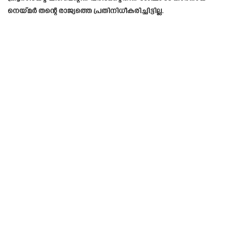
നെയ്മർ തന്റെ രാജ്യത്തെ പ്രതിനിധീകരിച്ചിട്ടില്ല.