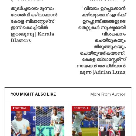
തുടർച്ചയായ മൂന്നാം
‘ വിജയം ഉറപ്പാക്കാൻ
തോൽവി ഒഴിവാക്കാൻ
കഴിയുമെന്ന് എനിക്ക്
കേരള ബ്ലാസ്റ്റേഴ്‌സ്
ഉറപ്പുണ്ട്,ഞങ്ങളുടെ
ഇന്ന് കൊച്ചിയിൽ
തെറ്റുകൾ സൂക്ഷ്മമായി
ഇറങ്ങുന്നു | Kerala
വിശകലനം
Blasters
ചെയ്യുകയും
തിരുത്തുകയും
ചെയ്തുവരികയാണ്’:
കേരള ബ്ലാസ്റ്റേഴ്‌സ്
നായകൻ അഡ്രിയാൻ
ലൂണ |Adrian Luna
YOU MIGHT ALSO LIKE
More From Author
FOOTBALL
FOOTBALL