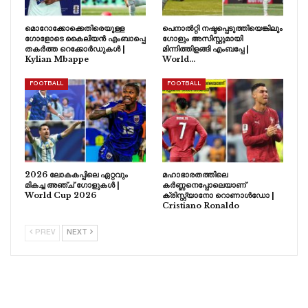
മൊറോക്കോക്കെതിരെയുള്ള
പെനാൽറ്റി നഷ്ടപ്പെടുത്തിയെങ്കിലും
ഗോളോടെ കൈലിയൻ എംബാപ്പെ
ഗോളും അസിസ്റ്റുമായി
തകർത്ത റെക്കോർഡുകൾ |
മിന്നിത്തിളങ്ങി എംബപ്പേ |
Kylian Mbappe
World…
FOOTBALL
FOOTBALL
2026 ലോകകപ്പിലെ ഏറ്റവും
മഹാഭാരതത്തിലെ
മികച്ച അഞ്ച് ഗോളുകൾ |
കർണ്ണനെപ്പോലെയാണ്
World Cup 2026
ക്രിസ്റ്റ്യാനോ റൊണാൾഡോ |
Cristiano Ronaldo
PREV
NEXT