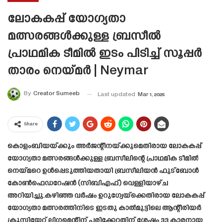
ലോകകപ്പ് യോഗ്യതാ
മത്സരങ്ങൾക്കുള്ള ബ്രസീൽ
പ്രാഥമിക ടീമിൽ ഇടം പിടിച്ച് സൂപ്പർ
താരം നെയ്മർ | Neymar
By
Creator Sumeeb
Last updated
Mar 1, 2025
Share
കൊളംബിയയ്ക്കും അർജന്റീനയ്ക്കുമെതിരായ ലോകകപ്പ്
യോഗ്യതാ മത്സരങ്ങൾക്കുള്ള ബ്രസീലിന്റെ പ്രാഥമിക ടീമിൽ
നെയ്മറെ ഉൾപ്പെടുത്തിയതായി ബ്രസീലിയൻ ഫുട്ബോൾ
കോൺഫെഡറേഷൻ (സിബിഎഫ്) വെള്ളിയാഴ്ച
അറിയിച്ചു.കഴിഞ്ഞ വർഷം ഉറുഗ്വേയ്‌ക്കെതിരായ ലോകകപ്പ്
യോഗ്യതാ മത്സരത്തിനിടെ ഇടതു കാൽമുട്ടിലെ ആന്റീരിയർ
ക്രൂസിയേറ്റ് ലിഗമെന്റിന് പരിക്കേറ്റതിന് ശേഷം 33 കാരനായ