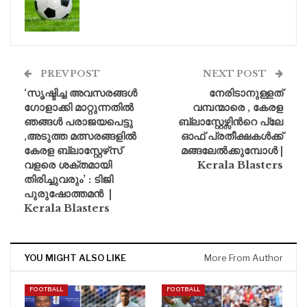
PREV POST
NEXT POST
‘സൃഷ്ടിച്ച അവസരങ്ങൾ
നേരിടാനുള്ളത്
ഗോളാക്കി മാറ്റുന്നതിൽ
വമ്പന്മാരെ , കേരള
ഞങ്ങൾ പരാജയപെട്ടു
ബ്ലാസ്റ്റേഴ്സിന്‍റെ പ്ലേ
,അടുത്ത മത്സരങ്ങളിൽ
ഓഫ് പ്രതീക്ഷകള്‍ക്ക്
കേരള ബ്ലാസ്റ്റേഴ്‌സ്
മങ്ങലേൽക്കുമ്പോൾ |
വളരെ ശക്തമായി
Kerala Blasters
തിരിച്ചുവരും’ : ടിജി
പുരുഷോത്തമൻ |
Kerala Blasters
YOU MIGHT ALSO LIKE
More From Author
FOOTBALL
FOOTBALL