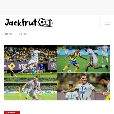
Home
Football
FOOTBALL