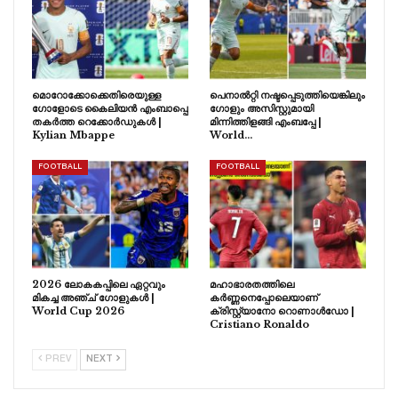
മൊറോക്കോക്കെതിരെയുള്ള
പെനാൽറ്റി നഷ്ടപ്പെടുത്തിയെങ്കിലും
ഗോളോടെ കൈലിയൻ എംബാപ്പെ
ഗോളും അസിസ്റ്റുമായി
തകർത്ത റെക്കോർഡുകൾ |
മിന്നിത്തിളങ്ങി എംബപ്പേ |
Kylian Mbappe
World…
FOOTBALL
FOOTBALL
2026 ലോകകപ്പിലെ ഏറ്റവും
മഹാഭാരതത്തിലെ
മികച്ച അഞ്ച് ഗോളുകൾ |
കർണ്ണനെപ്പോലെയാണ്
World Cup 2026
ക്രിസ്റ്റ്യാനോ റൊണാൾഡോ |
Cristiano Ronaldo
PREV
NEXT