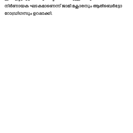
നിർണായക ഘടകമാണെന്ന് ജാമി മക്ലാരനും ആൽബെർട്ടോ
റോഡ്രിഗസും ഉറപ്പാക്കി.