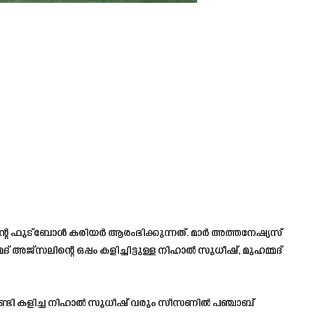
ന്റെ ഫുട്ബോൾ കരിയർ ആരംഭിക്കുന്നത്. മാർ അത്തനേഷ്യസ്
‌ അജ്സലിന്റെ ഒപ്പം കളിച്ചിട്ടുള്ള നിഹാൽ സുധീഷ്, മുഹമ്മദ്
വേണ്ടി കളിച്ച നിഹാൽ സുധീഷ് വരും സീസണിൽ പഞ്ചാബ്