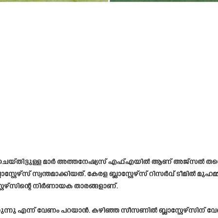
േറ്റ് ചെയ്തിട്ടുള്ള മാർ അത്തനേഷ്യസ് എഫ്എയിൽ ആണ് അജ്സൽ ത
്സ് സ്വന്തമാക്കിയത്. കേരള ബ്ലാസ്റ്റേഴ്സ് റിസർവ് ടീമിൽ മുഹമ്മദ്
റ്റേഴ്സിന്റെ നിർണായക താരങ്ങളാണ്.
കുന്നു എന്ന് വേണം പറയാൻ. കഴിഞ്ഞ സീസണിൽ ബ്ലാസ്റ്റേഴ്സിന് 