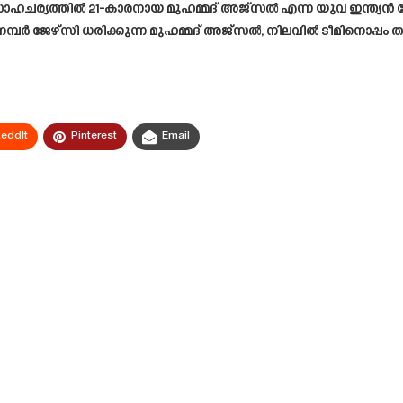
ഹചര്യത്തിൽ 21-കാരനായ മുഹമ്മദ്‌ അജ്സൽ എന്ന യുവ ഇന്ത്യൻ 
ം നമ്പർ ജേഴ്സി ധരിക്കുന്ന മുഹമ്മദ് അജ്സൽ, നിലവിൽ ടീമിനൊപ്പ
eddIt
Pinterest
Email