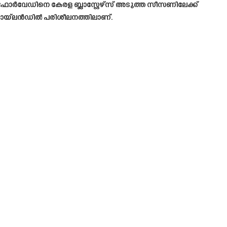
ഫോർവേഡിനെ കേരള ബ്ലാസ്റ്റേഴ്സ് അടുത്ത സീസണിലേക്ക്
ം തായ്‌ലൻഡിൽ പരിശീലനത്തിലാണ്.