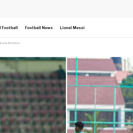
l Football
Football News
Lionel Messi
 Kerala Blasters