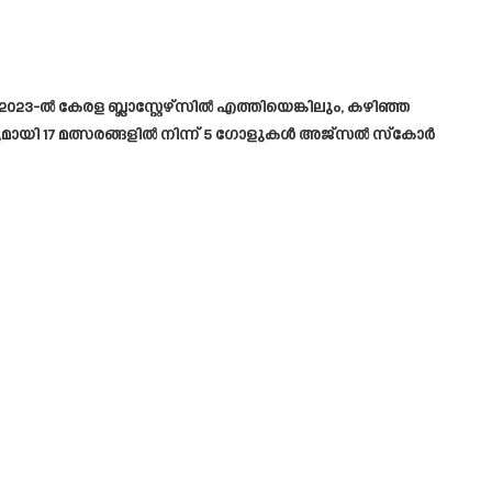
023-ൽ കേരള ബ്ലാസ്റ്റേഴ്സിൽ എത്തിയെങ്കിലും, കഴിഞ്ഞ
ലുമായി 17 മത്സരങ്ങളിൽ നിന്ന് 5 ഗോളുകൾ അജ്സൽ സ്കോർ