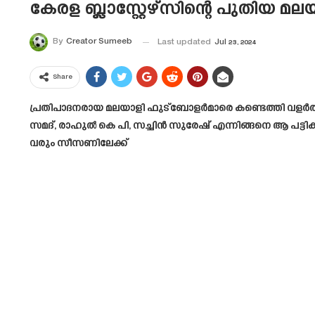
കേരള ബ്ലാസ്റ്റേഴ്സിന്റെ പുതിയ മല
By
Creator Sumeeb
Last updated
Jul 23, 2024
Share
പ്രതിപാദനരായ മലയാളി ഫുട്ബോളർമാരെ കണ്ടെത്തി വളർത്തി 
സമദ്, രാഹുൽ കെ പി, സച്ചിൻ സുരേഷ് എന്നിങ്ങനെ ആ പട്ടിക തു
വരും സീസണിലേക്ക്