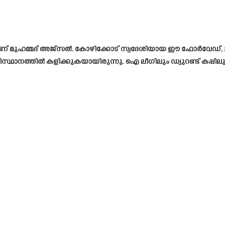
രാളാണ് മുഹമ്മദ് അജ്സൽ. കോഴിക്കോട് സ്വദേശിയായ ഈ ഫോർവേഡ്, 2
്ഥാനത്തിൽ കളിക്കുകയായിരുന്നു. ഐ ലീഗിലും ഡ്യുറണ്ട് കപ്പി