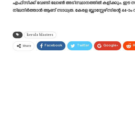
എഫ്സിക്ക് വേണ്ടി ലോൺ അടിസ്ഥാനത്തിൽ കളിക്കും. ഈ സാ
നിലനിർത്താൻ ആണ് സാധ്യത. കേരള ബ്ലാസ്റ്റേഴ്സിന്റെ 44-ാ
kerala blasters
Facebook
Twitter
Google+
R
Share