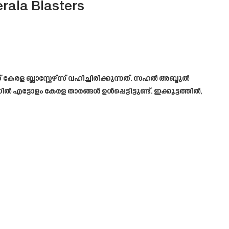
erala Blasters
ള ബ്ലാസ്റ്റേഴ്സ് വഹിച്ചിരിക്കുന്നത്. സഹൽ അബ്ദുൽ
എട്ടോളം കേരള താരങ്ങൾ ഉൾപ്പെട്ടിട്ടുണ്ട്. ഇക്കൂട്ടത്തിൽ,