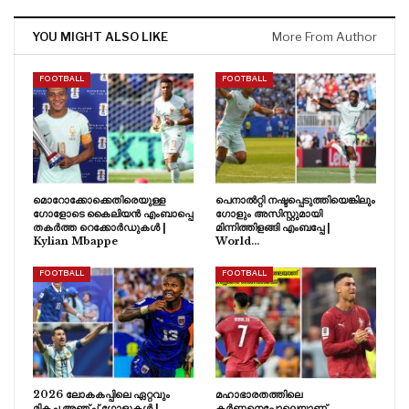
YOU MIGHT ALSO LIKE
More From Author
FOOTBALL
FOOTBALL
മൊറോക്കോക്കെതിരെയുള്ള
പെനാൽറ്റി നഷ്ടപ്പെടുത്തിയെങ്കിലും
ഗോളോടെ കൈലിയൻ എംബാപ്പെ
ഗോളും അസിസ്റ്റുമായി
തകർത്ത റെക്കോർഡുകൾ |
മിന്നിത്തിളങ്ങി എംബപ്പേ |
Kylian Mbappe
World…
FOOTBALL
FOOTBALL
2026 ലോകകപ്പിലെ ഏറ്റവും
മഹാഭാരതത്തിലെ
മികച്ച അഞ്ച് ഗോളുകൾ |
കർണ്ണനെപ്പോലെയാണ്