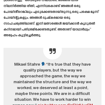
പ്രശംസിച്ചു. “അവരുടെ നിലവാരം, ഞങ്ങൾ പന്ത്
നിലനിർത്തിയ രീതി, എന്നിവകൊണ്ട് ഞങ്ങൾ ഒരു
പോയിൻ്റെങ്കിലും എടുക്കേണ്ടതായിരുന്നു,ഒരു പക്ഷെ മൂന്ന്
പോയിന്റുകളും. ഞങ്ങൾ ദുഷ്‌കരമായ ഒരു
സാഹചര്യത്തിലാണ്. ഇനി മത്സരങ്ങൾ ജയിക്കാൻ കൂടുതൽ
കഠിനമായി പരിശ്രമിക്കേണ്ടതുണ്ട്. അതാണ് യാഥാർഥ്യം”
അദ്ദേഹം കൂട്ടിച്ചേർത്തു.
Mikael Stahre
“It's true that they have
quality players, but the way we
approached the game, the way we
maintained the structure and the way we
worked, we deserved at least a point,
maybe three points. We are in a difficult
situation. We have to work harder to win