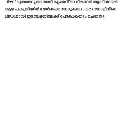
പിഴവ് മുതലെടുത്ത ജാമി മക്ലാരൻ്റെ മികവിൽ ആതിഥേയർ
ആദ്യ പകുതിയിൽ മേൽക്കൈ നേടുകയും ഒരു ഗോളിൻ്റെ
ലീഡുമായി ഇടവേളയിലേക്ക് പോകുകയും ചെയ്തു.