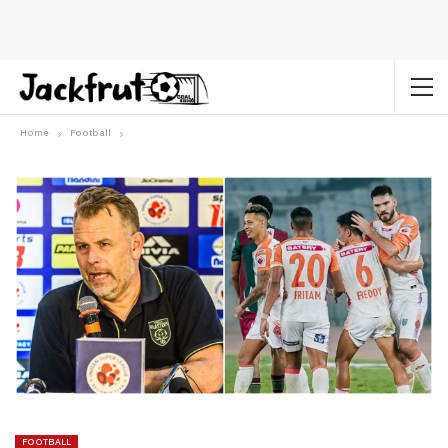
Home
Football
FOOTBALL