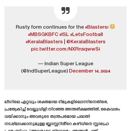
Rusty form continues for the
#Blasters
!
#MBSGKBFC
#ISL
#LetsFootball
#KeralaBlasters
|
@KeralaBlasters
pic.twitter.com/NXRn5qwwSi
— Indian Super League
(@IndSuperLeague)
December 14, 2024
ലീഗിലെ ഏറ്റവും ശക്തമായ ടീമുകളിലൊന്നിനെതിരെ,
പ്രത്യേകിച്ച് വെല്ലുവിളി നിറഞ്ഞ അന്തരീക്ഷത്തിൽ, കൈവശം
വയ്ക്കാനും അവരുടെ തന്ത്രപരമായ പദ്ധതി
നടപ്പിലാക്കാനുമുള്ള ബ്ലാസ്റ്ററിൻ്റെ കഴിവിനെ സ്റ്റാഹ്രെ