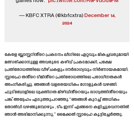
games now.”
pic.twitter.com/R9FVdUu9FM
— KBFC XTRA (@kbfcxtra)
December 14,
2024
കേരള ബ്ലാസ്റ്ററിൻ്റെ പ്രകടനം ലീഗിലെ ഏറ്റവും മികച്ചവരുമായി
മത്സരിക്കാനുള്ള അവരുടെ കഴിവ് പ്രകടമാക്കി, പക്ഷേ
പ്രതിരോധത്തിലെ വീഴ്ചകളും ദൗർഭാഗ്യവും നിർണായകമായി.
സ്റ്റാഹ്രെ തൻ്റെ ടീമിൻ്റെ പ്രതിരോധത്തിലെ പരാധീനതകൾ
അംഗീകരിച്ചു. ഞങ്ങൾ വളരെയധികം ഗോളുകൾ വഴങ്ങി.
ഫുട്‌ബോളിലെ വ്യക്തിഗത മിഴിവിൻ്റെയും ഭാഗ്യത്തിൻ്റെയും
പങ്ക് അദ്ദേഹം എടുത്തുപറഞ്ഞു.“ഞങ്ങൾ കുറച്ച് അധികം
തോൽവി വഴങ്ങുമ്പോഴും , ടീം ഇന്ന് എങ്ങനെ കളിച്ചുവെന്നതിൽ
ഞാൻ അഭിമാനിക്കുന്നു,” മൈക്കൽ സ്റ്റാഹ്രെ കൂട്ടിച്ചേർത്തു.