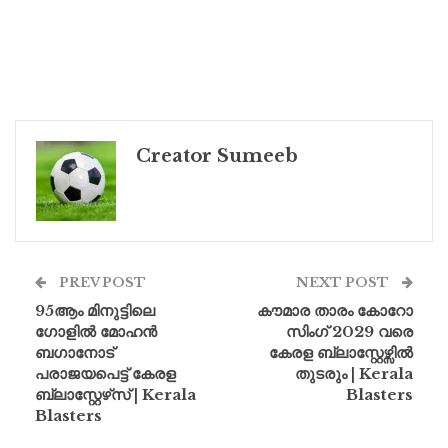
Creator Sumeeb
PREV POST
NEXT POST
95ആം മിനുട്ടിലെ
കൗമാര താരം കോറോ
ഗോളിൽ മോഹൻ
സിംഗ് 2029 വരെ
ബഗാനോട്
കേരള ബ്ലാസ്റ്റേഴ്സിൽ
പരാജയപെട്ട് കേരള
തുടരും | Kerala
ബ്ലാസ്റ്റേഴ്‌സ് | Kerala
Blasters
Blasters