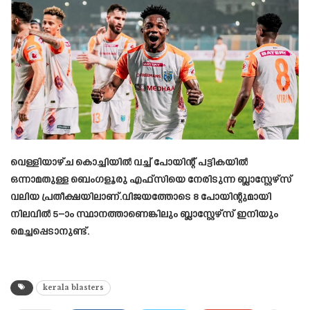
വെള്ളിയാഴ്ച കൊച്ചിയിൽ വച്ച് പോയിന്റ് പട്ടികയിൽ
ഒന്നാമതുള്ള ബെംഗളൂരു എഫ്സിയെ നേരിടുന്ന ബ്ലാസ്റ്റേഴ്സ്
വലിയ പ്രതീക്ഷയിലാണ്.വിജയത്തോടെ 8 പോയിന്റുമായി
നിലവിൽ 5–ാം സ്ഥാനത്താണെങ്കിലും ബ്ലാസ്റ്റേഴ്സ് ഇനിയും
മെച്ചപ്പെടാനുണ്ട്.
kerala blasters