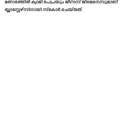
മത്സരത്തിൽ ക്വാമി പെപ്രയും ജീസസ് ജിമെനെസുമാണ്
ബ്ലാസ്റ്റേഴ്സിനായി സ്‌കോര്‍ ചെയ്തത്.