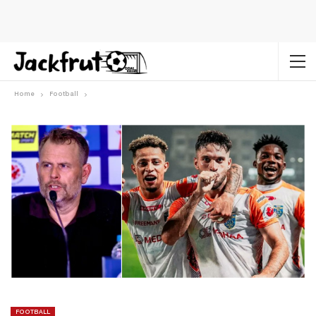
Home
Football
FOOTBALL