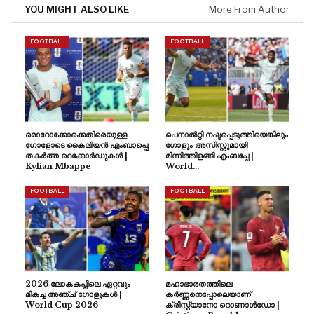
YOU MIGHT ALSO LIKE
More From Author
FOOTBALL
FOOTBALL
മൊറോക്കോക്കെതിരെയുള്ള
പെനാൽറ്റി നഷ്ടപ്പെടുത്തിയെങ്കിലും
ഗോളോടെ കൈലിയൻ എംബാപ്പെ
ഗോളും അസിസ്റ്റുമായി
തകർത്ത റെക്കോർഡുകൾ |
മിന്നിത്തിളങ്ങി എംബപ്പേ |
Kylian Mbappe
World…
FOOTBALL
FOOTBALL
2026 ലോകകപ്പിലെ ഏറ്റവും
മഹാഭാരതത്തിലെ
മികച്ച അഞ്ച് ഗോളുകൾ |
കർണ്ണനെപ്പോലെയാണ്
World Cup 2026
ക്രിസ്റ്റ്യാനോ റൊണാൾഡോ |