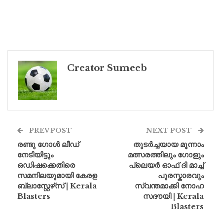
Creator Sumeeb
PREV POST
NEXT POST
രണ്ടു ഗോൾ ലീഡ്
തുടർച്ചയായ മൂന്നാം
നേടിയിട്ടും
മത്സരത്തിലും ഗോളും
ഒഡിഷക്കെതിരെ
പ്ലെയർ ഓഫ് ദി മാച്ച്
സമനിലയുമായി കേരള
പുരസ്കാരവും
ബ്ലാസ്റ്റേഴ്‌സ് | Kerala
സ്വന്തമാക്കി നോഹ
Blasters
സദൗയി | Kerala
Blasters