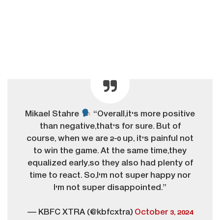
Mikael Stahre
“Overall,it's more positive
than negative,that's for sure. But of
course, when we are 2-0 up, it's painful not
to win the game. At the same time,they
equalized early,so they also had plenty of
time to react. So,I'm not super happy nor
I'm not super disappointed.”
— KBFC XTRA (@kbfcxtra)
October 3, 2024