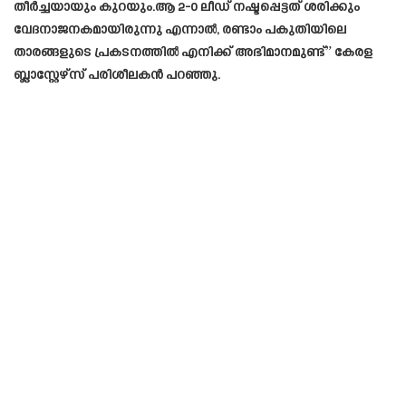
തീർച്ചയായും കുറയും.ആ 2-0 ലീഡ് നഷ്ടപ്പെട്ടത് ശരിക്കും
വേദനാജനകമായിരുന്നു എന്നാൽ, രണ്ടാം പകുതിയിലെ
താരങ്ങളുടെ പ്രകടനത്തിൽ എനിക്ക് അഭിമാനമുണ്ട്” കേരള
ബ്ലാസ്റ്റേഴ്‌സ് പരിശീലകൻ പറഞ്ഞു.