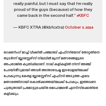
really painful, but I must say that I'm really
proud of the guys (because) of how they
came back in the second half.”
#KBFC
— KBFC XTRA (@kbfcxtra)
October 3, 2024
ഓപ്പണിംഗ് മാച്ച് വീക്കിൽ പഞ്ചാബ് എഫ്‌സിയോട് തോറ്റതിനെ
തുടർന്ന് ബ്ലാസ്റ്റേഴ്‌സ് നിലവിൽ മൂന്ന് മത്സരങ്ങളുടെ
അപരാജിത കുതിപ്പിലാണ്. നാല് കളികളിൽ നിന്ന് അഞ്ച്
പോയിൻ്റുമായി അവർ അന്താരാഷ്ട്ര ഇടവേളയിലേക്ക്
പോകുന്നു.കേരള ബ്ലാസ്റ്റേഴ്‌സ് എഫ്‌സി അടുത്ത എവേ
മത്സരത്തിനായി കൊൽക്കത്തയിലേക്ക് പോകും, ​​ഇത്തവണ
പുതുതായി പ്രമോട്ടുചെയ്‌ത മൊഹമ്മദൻ എസ്‌സിക്കെതിരെ
കളിക്കും.