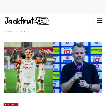
Home
Football
FOOTBALL