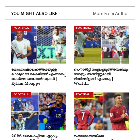
YOU MIGHT ALSO LIKE
More From Author
FOOTBALL
FOOTBALL
മൊറോക്കോക്കെതിരെയുള്ള
പെനാൽറ്റി നഷ്ടപ്പെടുത്തിയെങ്കിലും
ഗോളോടെ കൈലിയൻ എംബാപ്പെ
ഗോളും അസിസ്റ്റുമായി
തകർത്ത റെക്കോർഡുകൾ |
മിന്നിത്തിളങ്ങി എംബപ്പേ |
Kylian Mbappe
World…
FOOTBALL
FOOTBALL
2026 ലോകകപ്പിലെ ഏറ്റവും
മഹാഭാരതത്തിലെ