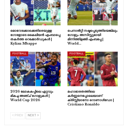
മൊറോക്കോക്കെതിരെയുള്ള
പെനാൽറ്റി നഷ്ടപ്പെടുത്തിയെങ്കിലും
ഗോളോടെ കൈലിയൻ എംബാപ്പെ
ഗോളും അസിസ്റ്റുമായി
തകർത്ത റെക്കോർഡുകൾ |
മിന്നിത്തിളങ്ങി എംബപ്പേ |
Kylian Mbappe
World…
FOOTBALL
FOOTBALL
2026 ലോകകപ്പിലെ ഏറ്റവും
മഹാഭാരതത്തിലെ
മികച്ച അഞ്ച് ഗോളുകൾ |
കർണ്ണനെപ്പോലെയാണ്
World Cup 2026
ക്രിസ്റ്റ്യാനോ റൊണാൾഡോ |
Cristiano Ronaldo
PREV
NEXT