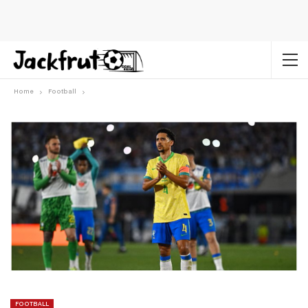
Home
Football
FOOTBALL