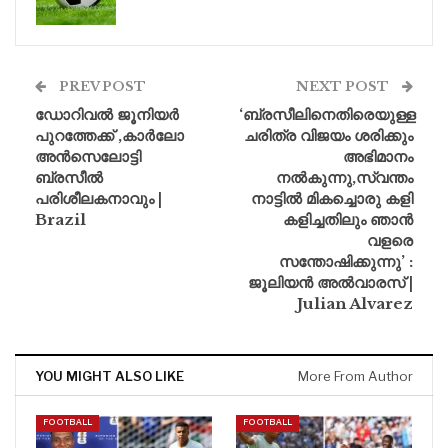
PREV POST
NEXT POST
ഡോറിവൽ ജൂനിയർ
‘ബ്രസീലിനെതിരെയുള്ള
പുറത്തേക്ക് ,കാർലോ
ചരിത്ര വിജയം ശരിക്കും
അൻസെലോട്ടി
അഭിമാനം
ബ്രസീൽ
നൽകുന്നു,സ്വന്തം
പരിശീലകനാവും |
നാട്ടിൽ മികച്ചൊരു കളി
Brazil
കളിച്ചതിലും ഞാൻ
വളരെ
സന്തോഷിക്കുന്നു’ :
ജൂലിയൻ അൽവാരസ് |
Julian Alvarez
YOU MIGHT ALSO LIKE
More From Author
FOOTBALL
FOOTBALL