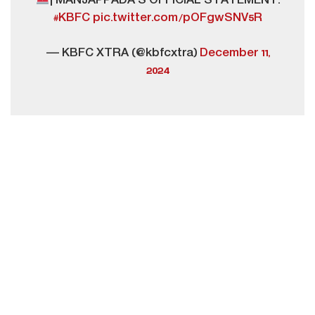
| MANJAPPADA'S OFFICIAL STATEMENT.
#KBFC
pic.twitter.com/pOFgwSNV5R
— KBFC XTRA (@kbfcxtra)
December 11,
2024