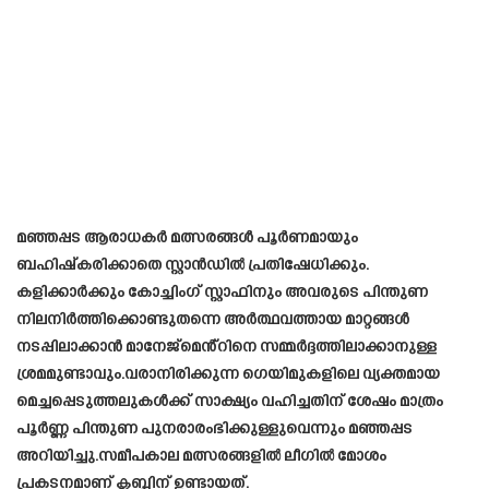
മഞ്ഞപ്പട ആരാധകർ മത്സരങ്ങൾ പൂർണമായും
ബഹിഷ്കരിക്കാതെ സ്റ്റാൻഡിൽ പ്രതിഷേധിക്കും.
കളിക്കാർക്കും കോച്ചിംഗ് സ്റ്റാഫിനും അവരുടെ പിന്തുണ
നിലനിർത്തിക്കൊണ്ടുതന്നെ അർത്ഥവത്തായ മാറ്റങ്ങൾ
നടപ്പിലാക്കാൻ മാനേജ്‌മെൻ്റിനെ സമ്മർദ്ദത്തിലാക്കാനുള്ള
ശ്രമമുണ്ടാവും.വരാനിരിക്കുന്ന ഗെയിമുകളിലെ വ്യക്തമായ
മെച്ചപ്പെടുത്തലുകൾക്ക് സാക്ഷ്യം വഹിച്ചതിന് ശേഷം മാത്രം
പൂർണ്ണ പിന്തുണ പുനരാരംഭിക്കുള്ളുവെന്നും മഞ്ഞപ്പട
അറിയിച്ചു.സമീപകാല മത്സരങ്ങളിൽ ലീഗിൽ മോശം
പ്രകടനമാണ് ക്ലബ്ബിന് ഉണ്ടായത്.