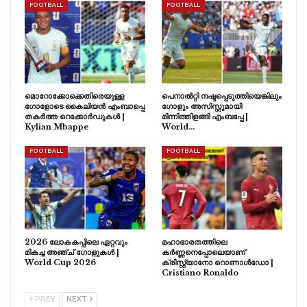
FOOTBALL
FOOTBALL
മൊറോക്കോക്കെതിരെയുള്ള
പെനാൽറ്റി നഷ്ടപ്പെടുത്തിയെങ്കിലും
ഗോളോടെ കൈലിയൻ എംബാപ്പെ
ഗോളും അസിസ്റ്റുമായി
തകർത്ത റെക്കോർഡുകൾ |
മിന്നിത്തിളങ്ങി എംബപ്പേ |
Kylian Mbappe
World…
FOOTBALL
FOOTBALL
2026 ലോകകപ്പിലെ ഏറ്റവും
മഹാഭാരതത്തിലെ
മികച്ച അഞ്ച് ഗോളുകൾ |
കർണ്ണനെപ്പോലെയാണ്
World Cup 2026
ക്രിസ്റ്റ്യാനോ റൊണാൾഡോ |
Cristiano Ronaldo
PREV
NEXT