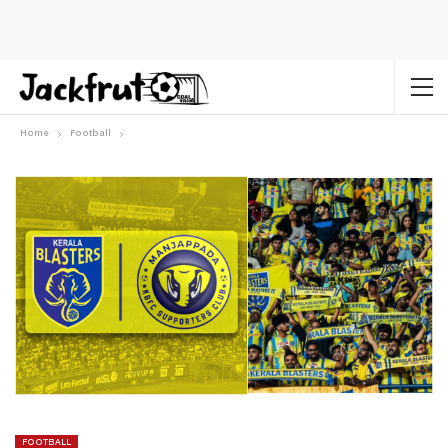
Home
Football
FOOTBALL