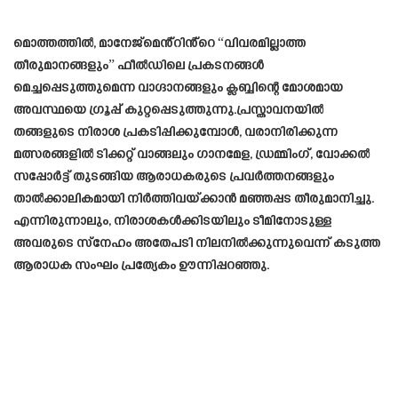
മൊത്തത്തിൽ, മാനേജ്‌മെൻ്റിൻ്റെ “വിവരമില്ലാത്ത
തീരുമാനങ്ങളും” ഫീൽഡിലെ പ്രകടനങ്ങൾ
മെച്ചപ്പെടുത്തുമെന്ന വാഗ്ദാനങ്ങളും ക്ലബ്ബിന്റെ മോശമായ
അവസ്ഥയെ ഗ്രൂപ്പ് കുറ്റപ്പെടുത്തുന്നു.പ്രസ്താവനയിൽ
തങ്ങളുടെ നിരാശ പ്രകടിപ്പിക്കുമ്പോൾ, വരാനിരിക്കുന്ന
മത്സരങ്ങളിൽ ടിക്കറ്റ് വാങ്ങലും ഗാനമേള, ഡ്രമ്മിംഗ്, വോക്കൽ
സപ്പോർട്ട് തുടങ്ങിയ ആരാധകരുടെ പ്രവർത്തനങ്ങളും
താൽക്കാലികമായി നിർത്തിവയ്ക്കാൻ മഞ്ഞപ്പട തീരുമാനിച്ചു.
എന്നിരുന്നാലും, നിരാശകൾക്കിടയിലും ടീമിനോടുള്ള
അവരുടെ സ്നേഹം അതേപടി നിലനിൽക്കുന്നുവെന്ന് കടുത്ത
ആരാധക സംഘം പ്രത്യേകം ഊന്നിപ്പറഞ്ഞു.