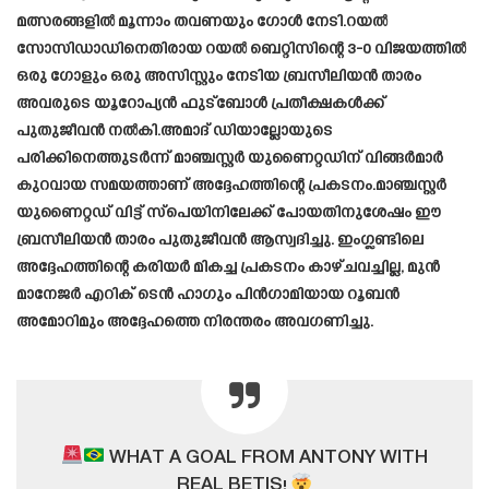
മത്സരങ്ങളിൽ മൂന്നാം തവണയും ഗോൾ നേടി.റയൽ
സോസിഡാഡിനെതിരായ റയൽ ബെറ്റിസിന്റെ 3-0 വിജയത്തിൽ
ഒരു ഗോളും ഒരു അസിസ്റ്റും നേടിയ ബ്രസീലിയൻ താരം
അവരുടെ യൂറോപ്യൻ ഫുട്ബോൾ പ്രതീക്ഷകൾക്ക്
പുതുജീവൻ നൽകി.അമാദ് ഡിയാല്ലോയുടെ
പരിക്കിനെത്തുടർന്ന് മാഞ്ചസ്റ്റർ യുണൈറ്റഡിന് വിങ്ങർമാർ
കുറവായ സമയത്താണ് അദ്ദേഹത്തിന്റെ പ്രകടനം.മാഞ്ചസ്റ്റർ
യുണൈറ്റഡ് വിട്ട് സ്പെയിനിലേക്ക് പോയതിനുശേഷം ഈ
ബ്രസീലിയൻ താരം പുതുജീവൻ ആസ്വദിച്ചു. ഇംഗ്ലണ്ടിലെ
അദ്ദേഹത്തിന്റെ കരിയർ മികച്ച പ്രകടനം കാഴ്ചവച്ചില്ല, മുൻ
മാനേജർ എറിക് ടെൻ ഹാഗും പിൻഗാമിയായ റൂബൻ
അമോറിമും അദ്ദേഹത്തെ നിരന്തരം അവഗണിച്ചു.
WHAT A GOAL FROM ANTONY WITH
REAL BETIS!