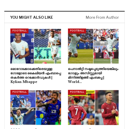
YOU MIGHT ALSO LIKE
More From Author
FOOTBALL
FOOTBALL
മൊറോക്കോക്കെതിരെയുള്ള
പെനാൽറ്റി നഷ്ടപ്പെടുത്തിയെങ്കിലും
ഗോളോടെ കൈലിയൻ എംബാപ്പെ
ഗോളും അസിസ്റ്റുമായി
തകർത്ത റെക്കോർഡുകൾ |
മിന്നിത്തിളങ്ങി എംബപ്പേ |
Kylian Mbappe
World…
FOOTBALL
FOOTBALL