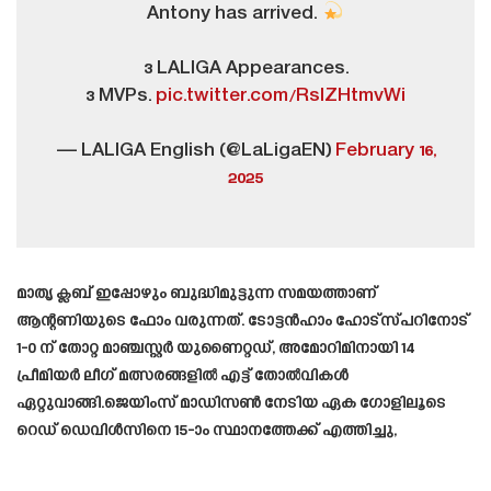
Antony has arrived.
3 LALIGA Appearances.
3 MVPs.
pic.twitter.com/RslZHtmvWi
— LALIGA English (@LaLigaEN)
February 16,
2025
മാതൃ ക്ലബ് ഇപ്പോഴും ബുദ്ധിമുട്ടുന്ന സമയത്താണ്
ആന്റണിയുടെ ഫോം വരുന്നത്. ടോട്ടൻഹാം ഹോട്‌സ്പറിനോട്
1-0 ന് തോറ്റ മാഞ്ചസ്റ്റർ യുണൈറ്റഡ്, അമോറിമിനായി 14
പ്രീമിയർ ലീഗ് മത്സരങ്ങളിൽ എട്ട് തോൽവികൾ
ഏറ്റുവാങ്ങി.ജെയിംസ് മാഡിസൺ നേടിയ ഏക ഗോളിലൂടെ
റെഡ് ഡെവിൾസിനെ 15-ാം സ്ഥാനത്തേക്ക് എത്തിച്ചു,