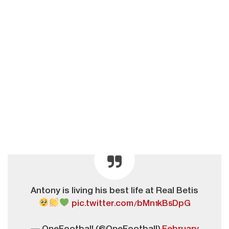
Antony is living his best life at Real Betis
pic.twitter.com/bMn1kB5DpG