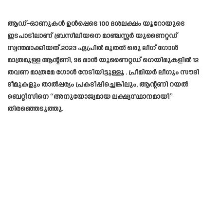
ആഡ്-ഓണുകൾ ഉൾപ്പെടെ 100 ദശലക്ഷം യൂറോയുടെ
ഇടപാടിലാണ് ബ്രസീലിയനെ മാഞ്ചസ്റ്റർ യുണൈറ്റഡ്
സ്വന്തമാക്കിയത്.2023 ഏപ്രിൽ മുതൽ ഒരു ലീഗ് ഗോൾ
മാത്രമുള്ള ആന്റണി, 96 മാൻ യുണൈറ്റഡ് ഗെയിമുകളിൽ 12
തവണ മാത്രമേ ഗോൾ നേടിയിട്ടുള്ളൂ . പ്രീമിയർ ലീഗും സൗദി
ടീമുകളും താൽപ്പര്യം പ്രകടിപ്പിച്ചെങ്കിലും, ആന്റണി റയൽ
ബെറ്റിസിനെ “അനുയോജ്യമായ ലക്ഷ്യസ്ഥാനമായി”
തിരഞ്ഞെടുത്തു.