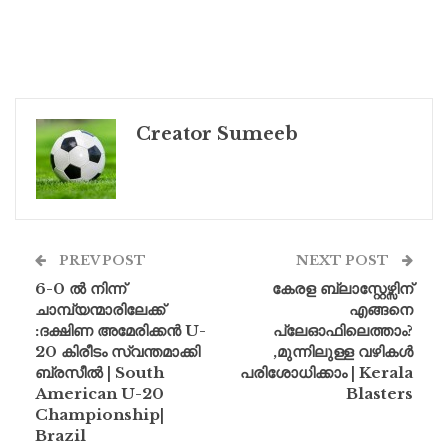
Creator Sumeeb
PREV POST
NEXT POST
6-0 ൽ നിന്ന്
കേരള ബ്ലാസ്റ്റേഴ്സിന്
ചാമ്പ്യന്മാരിലേക്ക്
എങ്ങനെ
:ദക്ഷിണ അമേരിക്കൻ U-
പ്ലേഓഫിലെത്താം?
20 കിരീടം സ്വന്തമാക്കി
,മുന്നിലുള്ള വഴികൾ
ബ്രസീൽ | South
പരിശോധിക്കാം | Kerala
American U-20
Blasters
Championship|
Brazil