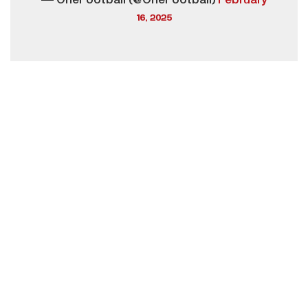
— OneFootball (@OneFootball)
February
16, 2025