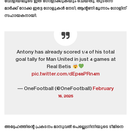
വോളിയിലൂടെ ഇത്‌ ഗോളാക്കുകയും ചെയ്തു. തുടർന്ന്
മാർക്ക് റോക്ക ഇരട്ട ഗോളുകൾ നേടി, ആന്റണി മൂന്നാം ഗോളിന്
സഹായകനായി.
Antony has already scored 1/4 of his total
goal tally for Man United in just 4 games at
Real Betis
pic.twitter.com/dEp68PRn4m
— OneFootball (@OneFootball)
February
16, 2025
അദ്ദേഹത്തിന്റെ പ്രകടനം മാനുവൽ പെല്ലെഗ്രിനിയുടെ ടീമിനെ