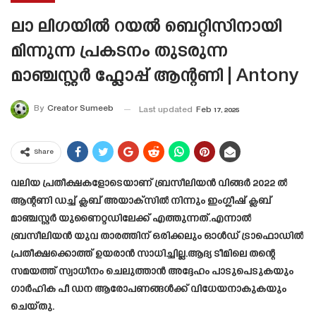
ലാ ലിഗയിൽ റയൽ ബെറ്റിസിനായി
മിന്നുന്ന പ്രകടനം തുടരുന്ന
മാഞ്ചസ്റ്റർ ഫ്ലോപ്പ് ആന്റണി | Antony
By
Creator Sumeeb
Last updated
Feb 17, 2025
Share
വലിയ പ്രതീക്ഷകളോടെയാണ് ബ്രസീലിയൻ വിങ്ങർ 2022 ൽ
ആന്റണി ഡച്ച് ക്ലബ് അയാക്സിൽ നിന്നും ഇംഗ്ലീഷ് ക്ലബ്
മാഞ്ചസ്റ്റർ യുണൈറ്റഡിലേക്ക് എത്തുന്നത്.എന്നാൽ
ബ്രസീലിയൻ യുവ താരത്തിന് ഒരിക്കലും ഓൾഡ് ട്രാഫൊഡിൽ
പ്രതീക്ഷക്കൊത്ത് ഉയരാൻ സാധിച്ചില്ല.ആദ്യ ടീമിലെ തന്റെ
സമയത്ത് സ്വാധീനം ചെലുത്താൻ അദ്ദേഹം പാടുപെടുകയും
ഗാർഹിക പീ ഡന ആരോപണങ്ങൾക്ക് വിധേയനാകുകയും
ചെയ്തു.