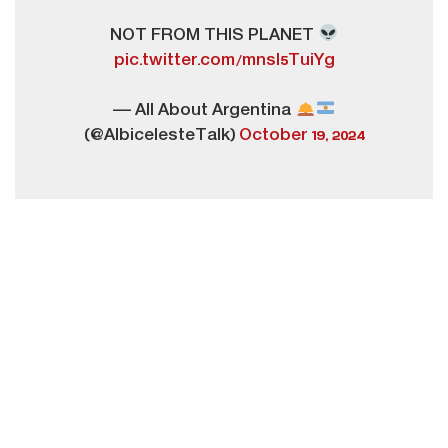
NOT FROM THIS PLANET
pic.twitter.com/mnsI5TuiYg
— All About Argentina
(@AlbicelesteTalk)
October 19, 2024