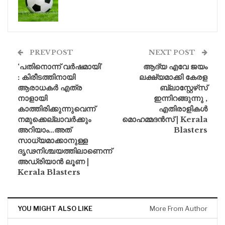
PREV POST
NEXT POST
‘പതിനൊന്ന് വർഷമായി’
ആദ്യ എവേ ജയം
: കിരീടത്തിനായി
ലക്ഷ്യമാക്കി കേരള
ആരാധകർ എത്ര
ബ്ലാസ്റ്റേഴ്‌സ്
നാളായി
ഇന്നിറങ്ങുന്നു ,
കാത്തിരിക്കുന്നുവെന്ന്
എതിരാളികൾ
നമുക്കെല്ലാവർക്കും
മൊഹമ്മദൻസ് | Kerala
അറിയാം…അത്
Blasters
സാധ്യമാക്കാനുള്ള
ദൃഢനിശ്ചയത്തിലാണെന്ന്
അഡ്രിയാൻ ലൂണ |
Kerala Blasters
YOU MIGHT ALSO LIKE
More From Author