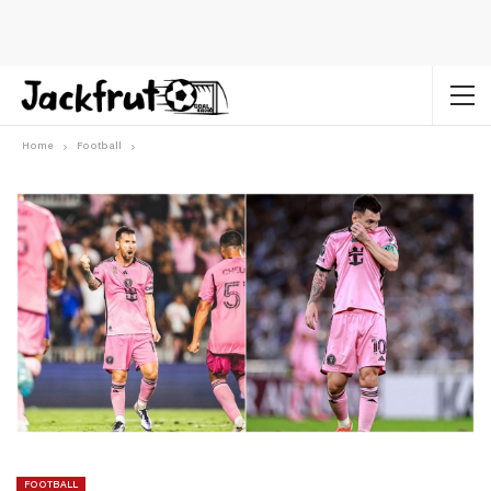
Home
Football
FOOTBALL