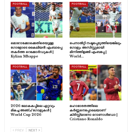
FOOTBALL
FOOTBALL
മൊറോക്കോക്കെതിരെയുള്ള
പെനാൽറ്റി നഷ്ടപ്പെടുത്തിയെങ്കിലും
ഗോളോടെ കൈലിയൻ എംബാപ്പെ
ഗോളും അസിസ്റ്റുമായി
തകർത്ത റെക്കോർഡുകൾ |
മിന്നിത്തിളങ്ങി എംബപ്പേ |
Kylian Mbappe
World…
FOOTBALL
FOOTBALL
2026 ലോകകപ്പിലെ ഏറ്റവും
മഹാഭാരതത്തിലെ
മികച്ച അഞ്ച് ഗോളുകൾ |
കർണ്ണനെപ്പോലെയാണ്
World Cup 2026
ക്രിസ്റ്റ്യാനോ റൊണാൾഡോ |
Cristiano Ronaldo
PREV
NEXT