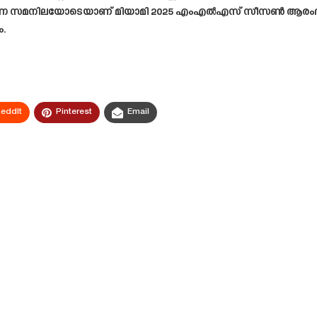
-2 എന്ന സമനിലയോടെയാണ് മിയാമി 2025 എം‌എൽ‌എസ് സീസൺ ആരംഭിച്
.
eddIt
Pinterest
Email