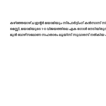
കഴിഞ്ഞയാഴ്ച ഇന്റർ മയാമിയും സ്പോർട്ടിംഗ് കൻസാസ് സിറ്റ
മെസ്സി, മയാമിയുടെ 1-0 വിജയത്തിലെ ഏക ഗോൾ നേടിയിരുന്നു.
മുൻ ബാഴ്‌സലോണ സഹതാരം ലൂയിസ് സുവാരസ് നൽകിയ പാസ് നെ