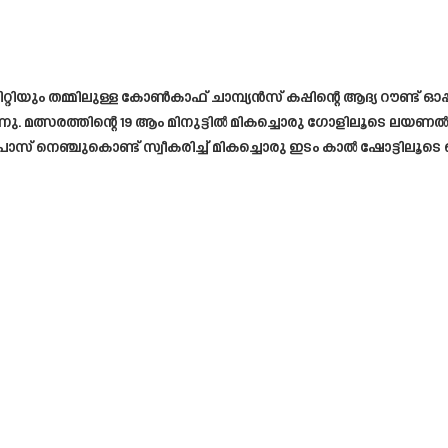
ിയും തമ്മിലുള്ള കോൺകാഫ് ചാമ്പ്യൻസ് കപ്പിന്റെ ആദ്യ റൗണ്ട് ഓ
 മത്സരത്തിന്റെ 19 ആം മിനുട്ടിൽ മികച്ചൊരു ഗോളിലൂടെ ലയണൽ മെസ
ഞ്ചുകൊണ്ട് സ്വീകരിച്ച് മികച്ചൊരു ഇടം കാൽ ഷോട്ടിലൂടെ മെസ