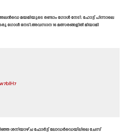
ലൻഡെ മയമിയുടെ രണ്ടാം ഗോൾ നേടി. ഹോട്ട് പിന്നാലെ
് ഒരു ഗോൾ നേടി.അവസാന 16 മത്സരങ്ങളിൽ മിയാമി
mw7blH7
്.കഴിഞ്ഞ ശനിയാഴ്ച ഫോർട്ട് ലോഡർഡെയ്‌ലിലെ ചേസ്