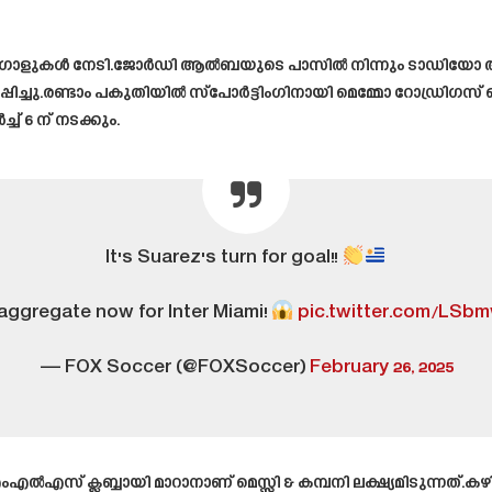
ൂടി ഗോളുകൾ നേടി.ജോർഡി ആൽബയുടെ പാസിൽ നിന്നും ടാഡിയോ അ
പിച്ചു.രണ്ടാം പകുതിയിൽ സ്പോർട്ടിംഗിനായി മെമ്മോ റോഡ്രിഗസ
് 6 ന് നടക്കും.
It's Suarez's turn for goal!!
 aggregate now for Inter Miami!
pic.twitter.com/LSb
— FOX Soccer (@FOXSoccer)
February 26, 2025
‌എൽ‌എസ് ക്ലബ്ബായി മാറാനാണ് മെസ്സി & കമ്പനി ലക്ഷ്യമിടുന്നത