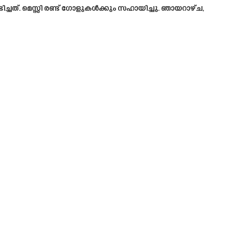
ചത്. മെസ്സി രണ്ട് ഗോളുകൾക്കും സഹായിച്ചു. ഞായറാഴ്ച,