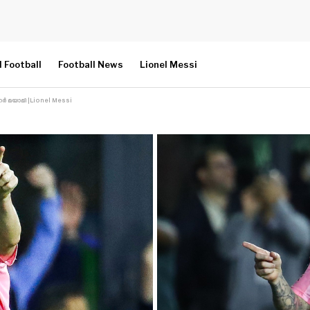
l Football
Football News
Lionel Messi
ൻ്റർ മയാമി |Lionel Messi