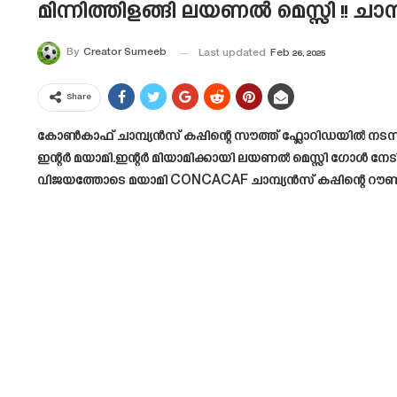
മിന്നിത്തിളങ്ങി ലയണൽ മെസ്സി !! ച
By
Creator Sumeeb
Last updated
Feb 26, 2025
Share
കോൺകാഫ് ചാമ്പ്യൻസ് കപ്പിന്റെ സൗത്ത് ഫ്ലോറിഡയിൽ നട
ഇന്റർ മയാമി.ഇന്റർ മിയാമിക്കായി ലയണൽ മെസ്സി ഗോൾ നേടി.സ
വിജയത്തോടെ മയാമി CONCACAF ചാമ്പ്യൻസ് കപ്പിന്റെ റൗണ്ട്