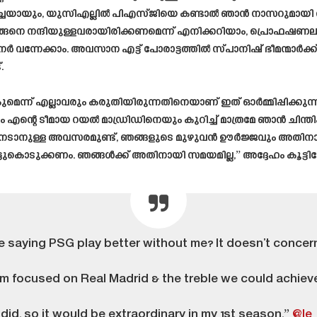
ർച്ചയായും, യുസിഎല്ലിൽ പിഎസ്ജിയെ കണ്ടാൽ ഞാൻ നാസറുമായി കൈ 
ങനെ നന്ദിയുള്ളവരായിരിക്കണമെന്ന് എനിക്കറിയാം, പ്രൊഫഷണലായു
ന്നേക്കാം. അവസാന എട്ട് പോരാട്ടത്തിൽ സ്പാനിഷ് ഭീമന്മാർ
.
ന് എല്ലാവരും കരുതിയിരുന്നതിനെയാണ് ഇത് ഓർമ്മിപ്പിക്കുന്നത്
ടീമായ റയൽ മാഡ്രിഡിനെയും കുറിച്ച് മാത്രമേ ഞാൻ ചിന്തിക്കുന്
ടാനുള്ള അവസരമുണ്ട്, ഞങ്ങളുടെ മുഴുവൻ ഊർജ്ജവും അതിനായി, 
ുകൊടുക്കണം. ഞങ്ങൾക്ക് അതിനായി സമയമില്ല,” അദ്ദേഹം കൂട്ടിച്
 saying PSG play better without me? It doesn’t concern
I’m focused on Real Madrid & the treble we could achieve
did, so it would be extraordinary in my 1st season.”
@le_