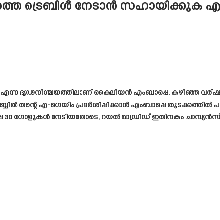
തെ ട്രെബിൾ നേടാൻ സഹായിക്കുക എന്ന
്ന ദൃഢനിശ്ചയത്തിലാണ് കൈലിയൻ എംബാപ്പെ. കഴിഞ്ഞ വര്ഷം പാ
ബ്ബിൽ തന്റെ എ-ഗെയിം പ്രദർശിപ്പിക്കാൻ എംബാപ്പെ തുടക്കത്തിൽ പാ
ംബാപ്പെ 30 ഗോളുകൾ നേടിയതോടെ, റയൽ മാഡ്രിഡ് ഇതിനകം ചാമ്പ്യൻസ