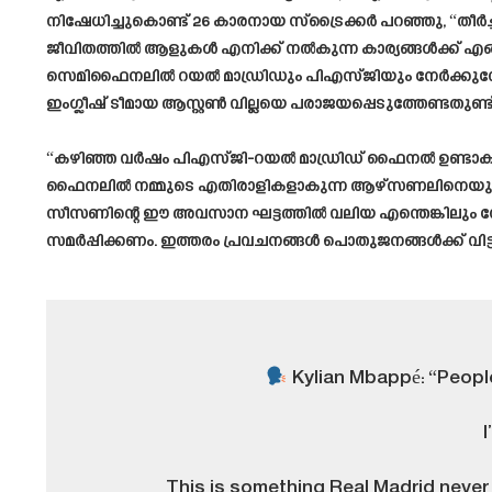
നിഷേധിച്ചുകൊണ്ട് 26 കാരനായ സ്‌ട്രൈക്കർ പറഞ്ഞു, “തീ
ജീവിതത്തിൽ ആളുകൾ എനിക്ക് നൽകുന്ന കാര്യങ്ങൾക്ക് എങ്
സെമിഫൈനലിൽ റയൽ മാഡ്രിഡും പിഎസ്ജിയും നേർക്കുനേർ വ
ഇംഗ്ലീഷ് ടീമായ ആസ്റ്റൺ വില്ലയെ പരാജയപ്പെടുത്തേണ്ടതുണ്ട്
“കഴിഞ്ഞ വർഷം പിഎസ്ജി-റയൽ മാഡ്രിഡ് ഫൈനൽ ഉണ്ടാകുമെന്
ഫൈനലിൽ നമ്മുടെ എതിരാളികളാകുന്ന ആഴ്‌സണലിനെയും എന്റെ 
സീസണിന്റെ ഈ അവസാന ഘട്ടത്തിൽ വലിയ എന്തെങ്കിലും നേ
സമർപ്പിക്കണം. ഇത്തരം പ്രവചനങ്ങൾ പൊതുജനങ്ങൾക്ക് വിട്ട
Kylian Mbappé: “People
This is something Real Madrid never 