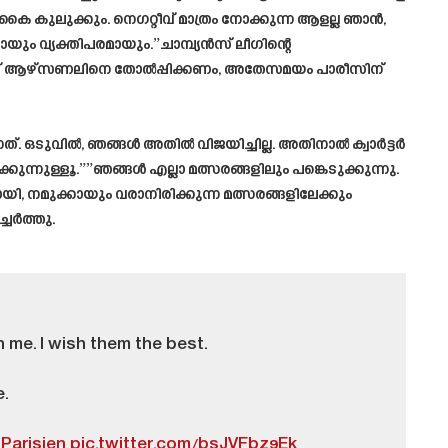
കുലുക്കും. നെഗറ്റീവ് മാത്രം നോക്കുന്ന ആളല്ല ഞാൻ,
ം വ്യക്തിപരമായും.”ചാമ്പ്യൻസ് ലീഗിന്റെ
ക്ക് ആഴ്‌സണലിനെ തോൽപ്പിക്കണം, അതേസമയം പാരീസിന്
. ഒടുവിൽ, ഞങ്ങൾ അതിൽ വിജയിച്ചില്ല. അതിനാൽ ക്വാർട്ടർ
നുള്ളൂ.””ഞങ്ങൾ എല്ലാ മത്സരങ്ങളിലും പങ്കെടുക്കുന്നു.
നമുക്കായും വരാനിരിക്കുന്ന മത്സരങ്ങളിലേക്കും
ചേർത്തു.
 me. I wish them the best.
.
Parisien
pic.twitter.com/bsJVFbz9Ek