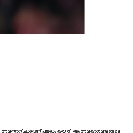
ടെ അവസാനിച്ചുവെന്ന് പലരും കരുതി. ആ അവകാശവാദങ്ങളെ