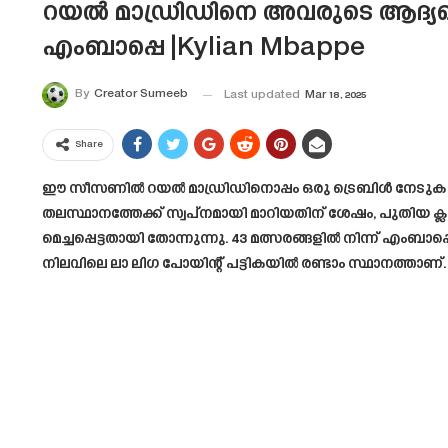
റയൽ മാഡ്രിഡിനെ അവരുടെ ആദ്യത്
എംബാപ്പെ |Kylian Mbappe
By
Creator Sumeeb
Last updated
Mar 18, 2025
Share
ഈ സീസണിൽ റയൽ മാഡ്രിഡിനൊപ്പം ഒരു ട്രെബിൾ നേടുക എന
തലസ്ഥാനത്തേക്ക് സ്വപ്‌നമായി മാറിയതിന് ശേഷം, പുതിയ ക്ല
മെച്ചപ്പെട്ടതായി തോന്നുന്നു. 43 മത്സരങ്ങളിൽ നിന്ന് എ
നിലവിലെ ലാ ലിഗ പോയിന്റ് പട്ടികയിൽ രണ്ടാം സ്ഥാനത്താണ്.