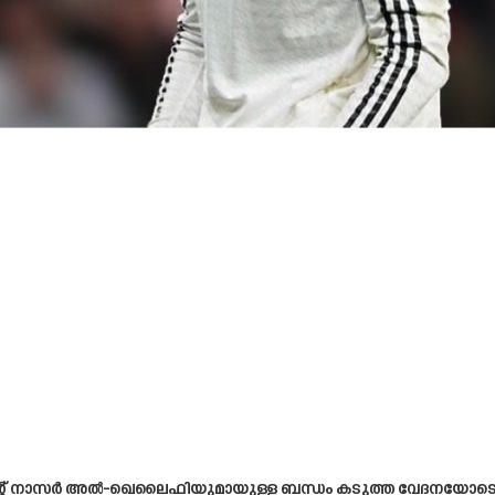
്രസിഡന്റ് നാസർ അൽ-ഖെലൈഫിയുമായുള്ള ബന്ധം കടുത്ത വേദനയോ