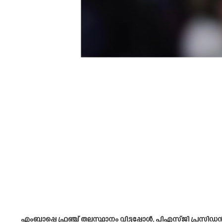
എംബാപ്പെ ഫ്രഞ്ച് തലസ്ഥാനം വിട്ടപ്പോൾ, പിഎസ്ജി പ