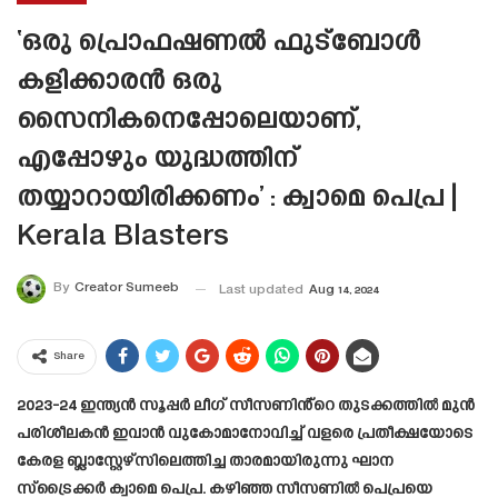
‘ഒരു പ്രൊഫഷണൽ ഫുട്ബോൾ
കളിക്കാരൻ ഒരു
സൈനികനെപ്പോലെയാണ്,
എപ്പോഴും യുദ്ധത്തിന്
തയ്യാറായിരിക്കണം’ : ക്വാമെ പെപ്ര |
Kerala Blasters
By
Creator Sumeeb
Last updated
Aug 14, 2024
Share
2023-24 ഇന്ത്യൻ സൂപ്പർ ലീഗ് സീസണിൻ്റെ തുടക്കത്തിൽ മുൻ
പരിശീലകൻ ഇവാൻ വുകോമാനോവിച്ച് വളരെ പ്രതീക്ഷയോടെ
കേരള ബ്ലാസ്റ്റേഴ്സിലെത്തിച്ച താരമായിരുന്നു ഘാന
സ്‌ട്രൈക്കർ ക്വാമെ പെപ്ര. കഴിഞ്ഞ സീസണിൽ പെപ്രയെ