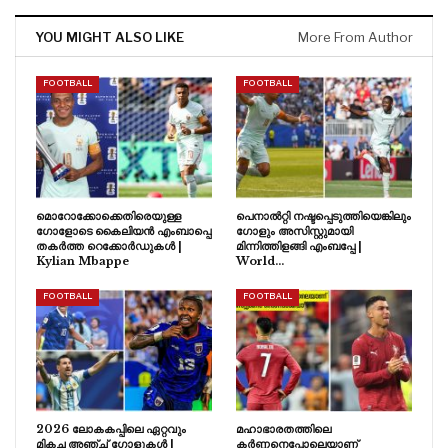
YOU MIGHT ALSO LIKE
More From Author
FOOTBALL
FOOTBALL
മൊറോക്കോക്കെതിരെയുള്ള
പെനാൽറ്റി നഷ്ടപ്പെടുത്തിയെങ്കിലും
ഗോളോടെ കൈലിയൻ എംബാപ്പെ
ഗോളും അസിസ്റ്റുമായി
തകർത്ത റെക്കോർഡുകൾ |
മിന്നിത്തിളങ്ങി എംബപ്പേ |
Kylian Mbappe
World…
FOOTBALL
FOOTBALL
2026 ലോകകപ്പിലെ ഏറ്റവും
മഹാഭാരതത്തിലെ
മികച്ച അഞ്ച് ഗോളുകൾ |
കർണ്ണനെപ്പോലെയാണ്