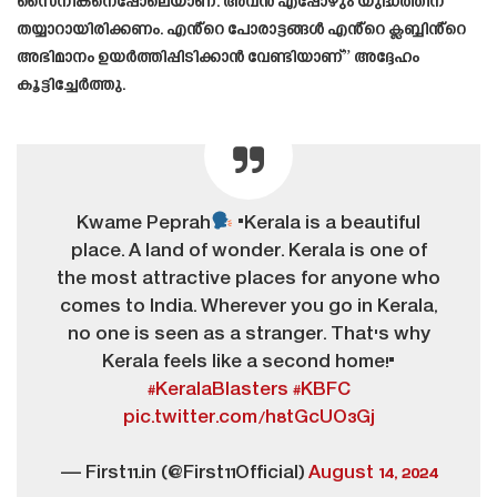
സൈനികനെപ്പോലെയാണ്. അവൻ എപ്പോഴും യുദ്ധത്തിന്
തയ്യാറായിരിക്കണം. എൻ്റെ പോരാട്ടങ്ങൾ എൻ്റെ ക്ലബ്ബിൻ്റെ
അഭിമാനം ഉയർത്തിപ്പിടിക്കാൻ വേണ്ടിയാണ്” അദ്ദേഹം
കൂട്ടിച്ചേർത്തു.
Kwame Peprah
"Kerala is a beautiful
place. A land of wonder. Kerala is one of
the most attractive places for anyone who
comes to India. Wherever you go in Kerala,
no one is seen as a stranger. That's why
Kerala feels like a second home!"
#KeralaBlasters
#KBFC
pic.twitter.com/h8tGcUO3Gj
— First11.in (@First11Official)
August 14, 2024