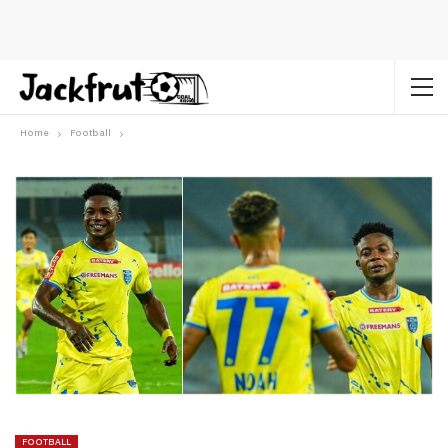
Home
Football
FOOTBALL