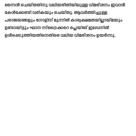
സൈൻ ചെയ്തതിനു വലിയരീതിയിലുള്ള വിമര്ശനം ഇവാൻ
കേൾക്കേണ്ടി വരികയും ചെയ്തു. ആവർത്തിച്ചുള്ള
പരാജയങ്ങളും ഗോളിന് മുന്നിൽ കാര്യക്ഷമതയില്ലായ്മയും
ഉണ്ടായിട്ടും ഘാന സ്ട്രൈക്കറെ പ്ലെയിങ് ഇലവനിൽ
ഉൾപ്പെടുത്തിയതിനെതിരെ വലിയ വിമര്ശനം ഉയർന്നു.