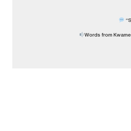
“S
Words from Kwame w