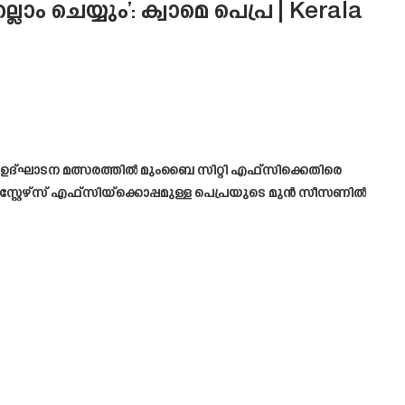
 ചെയ്യും’: ക്വാമെ പെപ്ര | Kerala
്പ് ഉദ്ഘാടന മത്സരത്തിൽ മുംബൈ സിറ്റി എഫ്‌സിക്കെതിരെ
്റ്റേഴ്‌സ് എഫ്‌സിയ്‌ക്കൊപ്പമുള്ള പെപ്രയുടെ മുൻ സീസണിൽ