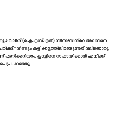
ഇന്ത്യൻ സൂപ്പർ ലീഗ് (ഐഎസ്എൽ) സീസണിൻ്റെ അവസാന
ിക്ക്.“വീണ്ടും കളിക്കളത്തിലിറങ്ങുന്നത് വലിയൊരു
ന്ന് എനിക്കറിയാം, ക്ലബ്ബിനെ സഹായിക്കാൻ എനിക്ക്
പെപ്ര പറഞ്ഞു.