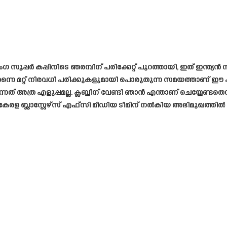
ംഗ സൂപ്പർ കപ്പിനിടെ ഞരമ്പിന് പരിക്കേറ്റ് പുറത്തായി, ഇത് 
 തന്നെ മറ്റ് നിരവധി പരിക്കുകളുമായി പൊരുതുന്ന സമയത്താണ് ഈ പര
് അത്ര എളുപ്പമല്ല. ക്ലബ്ബിന് വേണ്ടി ഞാൻ എന്താണ് ചെയ്യേണ്ടതെ
രള ബ്ലാസ്റ്റേഴ്സ് എഫ്സി മീഡിയ ടീമിന് നൽകിയ അഭിമുഖത്തിൽ 