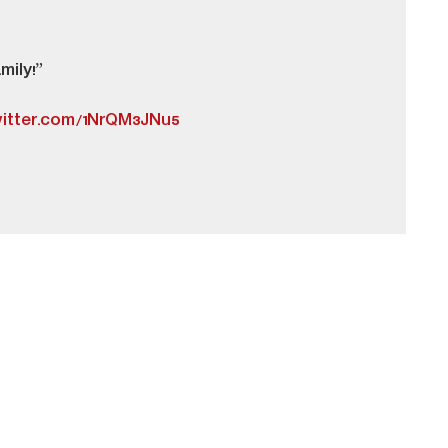
mily!”
witter.com/1NrQM3JNu5