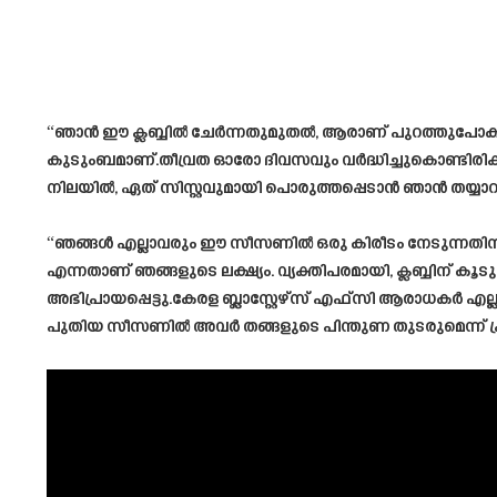
“ഞാൻ ഈ ക്ലബ്ബിൽ ചേർന്നതുമുതൽ, ആരാണ് പുറത്തുപോകു
കുടുംബമാണ്.തീവ്രത ഓരോ ദിവസവും വർദ്ധിച്ചുകൊണ്ടിരിക
നിലയിൽ, ഏത് സിസ്റ്റവുമായി പൊരുത്തപ്പെടാൻ ഞാൻ തയ്യാറ
“ഞങ്ങൾ എല്ലാവരും ഈ സീസണിൽ ഒരു കിരീടം നേടുന്നതിനാ
എന്നതാണ് ഞങ്ങളുടെ ലക്ഷ്യം. വ്യക്തിപരമായി, ക്ലബ്ബി
അഭിപ്രായപ്പെട്ടു.കേരള ബ്ലാസ്റ്റേഴ്‌സ് എഫ്‌സി ആരാധകർ എല്ല
പുതിയ സീസണിൽ അവർ തങ്ങളുടെ പിന്തുണ തുടരുമെന്ന് പ്രത