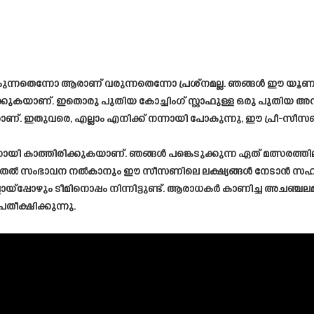
ന്നതെന്നോ ആരാണ് വരുന്നതെന്നോ പ്രശ്നമല്ല. ഞങ്ങൾ ഈ യൂ
്കുകയാണ്. ഇതൊരു പുതിയ കോച്ചിംഗ് സ്റ്റാഫുള്ള ഒരു പുതിയ 
ാണ്. ഇതുവരെ, എല്ലാം എനിക്ക് നന്നായി പോകുന്നു, ഈ പ്രീ-സീസൺ
യി കാത്തിരിക്കുകയാണ്. ഞങ്ങൾ പങ്കെടുക്കുന്ന ഏത് മത്സരത്ത
ന് കൂടുതൽ സംഭാവന നൽകാനും ഈ സീസണിലെ ലക്ഷ്യങ്ങൾ നേടാൻ സഹാ
ായ്‌പ്പോഴും ടീമിനൊപ്പം നിന്നിട്ടുണ്ട്. ആരാധകർ കാണിച്ച അചഞ്ചലമാ
ീക്ഷിക്കുന്നു.