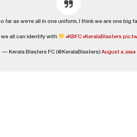
o far as we're all in one uniform, I think we are one big fa
e all can identify with
#KBFC
#KeralaBlasters
pic.t
— Kerala Blasters FC (@KeralaBlasters)
August 6, 2024