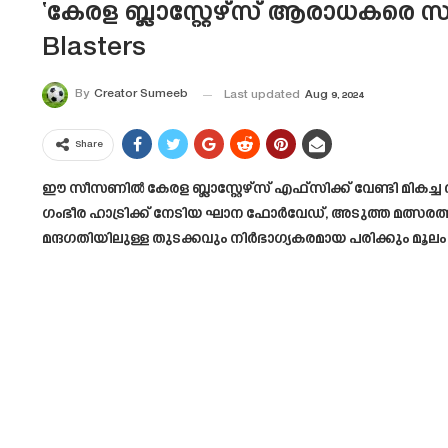
‘കേരള ബ്ലാസ്റ്റേഴ്‌സ് ആരാധകരെ സന
Blasters
By
Creator Sumeeb
Last updated
Aug 9, 2024
Share
ഈ സീസണിൽ കേരള ബ്ലാസ്റ്റേഴ്‌സ് എഫ്‌സിക്ക് വേണ്ടി മികച്
ഗംഭീര ഹാട്രിക്ക് നേടിയ ഘാന ഫോർവേഡ്, അടുത്ത മത്സരത്തി
മന്ദഗതിയിലുള്ള തുടക്കവും നിർഭാഗ്യകരമായ പരിക്കും മൂലം 