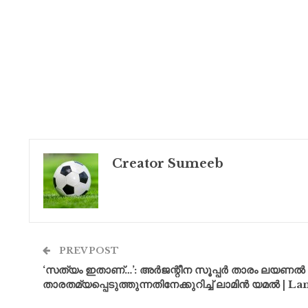
Creator Sumeeb
PREV POST
‘സത്യം ഇതാണ്…’: അർജന്റീന സൂപ്പർ താരം ലയണൽ മ
താരതമ്യപ്പെടുത്തുന്നതിനേക്കുറിച്ച് ലാമിൻ യമൽ | 