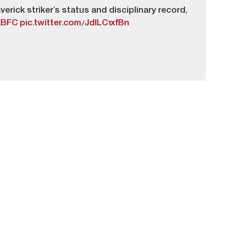
verick striker’s status and disciplinary record,
KBFC
pic.twitter.com/JdlLC1xfBn