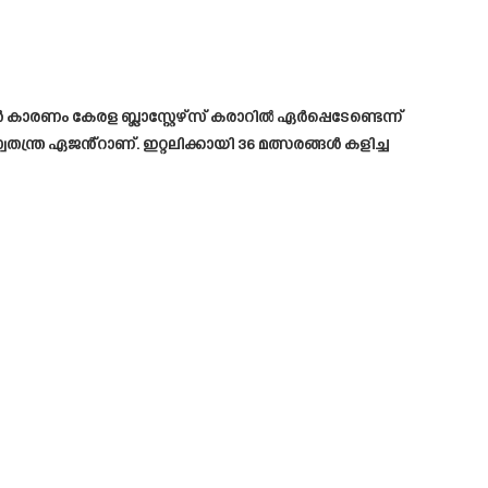
കാരണം കേരള ബ്ലാസ്റ്റേഴ്സ് കരാറിൽ ഏർപ്പെടേണ്ടെന്ന്
്ത്ര ഏജൻ്റാണ്. ഇറ്റലിക്കായി 36 മത്സരങ്ങൾ കളിച്ച