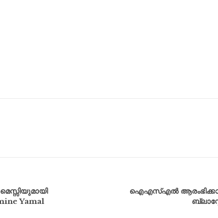
െസ്സിയുമായി
ഐഎസ്എൽ ആരംഭിക്കാൻ നാല
Lamine Yamal
ബ്ലാസ്