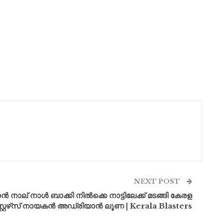
NEXT POST
് നാൾ ബാക്കി നിൽക്കെ നാട്ടിലേക്ക് മടങ്ങി കേരള
റ്റേഴ്‌സ് നായകൻ അഡ്രിയാൻ ലൂണ | Kerala Blasters