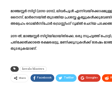
മാഞ്ചസ്റ്റർ സിറ്റി (2010-2013), ലിവർപൂൾ എന്നിവയ്‌ക്കൊപ്പ
നൈസ്, മാർസെയിൽ തുടങ്ങിയ പ്രശസ്ത ക്ലബ്ബുകൾക്കുവേണ്ടിയും
അദ്ദേഹം ഡെമിർസ്‌പോർ ഡ്രെസ്സിംഗ് റൂമിൽ ചെറിയ പടക്കങ്ങൾ
2011-ൽ, മാഞ്ചസ്റ്റർ സിറ്റിയിലായിരിക്കെ, ഒരു സുഹൃത്ത് പൊ
പരിക്കേൽക്കാതെ രക്ഷപ്പെട്ടു, മണിക്കൂറുകൾക്ക് ശേഷം മാഞ
തുടരുകയാണ്.
kerala blasters
Facebook
Twitter
Google+
R
Share