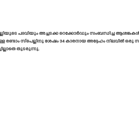
ട്ടെല്ലിയുടെ പദവിയും അച്ചടക്ക റെക്കോർഡും സംബന്ധിച്ച ആശങ്കകൾ 
ള രണ്ടാം സ്പെല്ലിനു ശേഷം 34 കാരനായ അദ്ദേഹം നിലവിൽ ഒരു സ്വതന
ില്ലാതെ തുടരുന്നു.