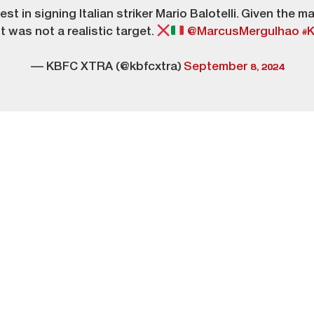
st in signing Italian striker Mario Balotelli. Given the ma
t was not a realistic target.
@MarcusMergulhao
#
— KBFC XTRA (@kbfcxtra)
September 8, 2024