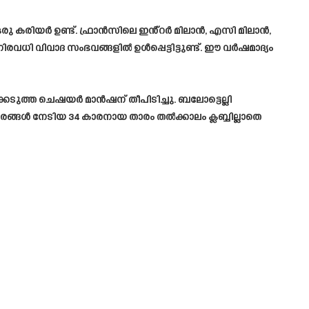
തമായ ഒരു കരിയർ ഉണ്ട്. ഫ്രാൻസിലെ ഇൻ്റർ മിലാൻ, എസി മിലാൻ,
ിരവധി വിവാദ സംഭവങ്ങളിൽ ഉൾപ്പെട്ടിട്ടുണ്ട്. ഈ വർഷമാദ്യം
‌ക്കെടുത്ത ചെഷയർ മാൻഷന് തീപിടിച്ചു. ബലോട്ടെല്ലി
സരങ്ങൾ നേടിയ 34 കാരനായ താരം തൽക്കാലം ക്ലബ്ബില്ലാതെ