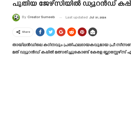
പുതിയ ജേഴ്സിയിൽ ഡ്യൂറൻഡ് കപ്പ് കള
By
Creator Sumeeb
Last updated
Jul 31, 2024
Share
തായ്‌ലൻഡിലെ കഠിനവും പ്രതിഫലദായകവുമായ പ്രീ സീസൺ അവസാ
മത് ഡ്യൂറൻഡ് കപ്പിൽ മത്സരിച്ചുകൊണ്ട് കേരള ബ്ലാസ്റ്റ