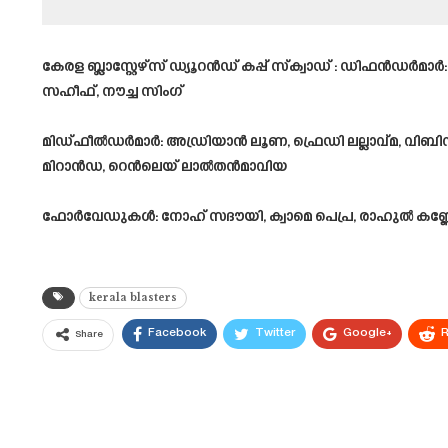
കേരള ബ്ലാസ്റ്റേഴ്‌സ് ഡ്യൂറൻഡ് കപ്പ് സ്ക്വാഡ് : ഡിഫൻഡർമ
സഹീഫ്, നൗച്ച സിംഗ്
മിഡ്ഫീൽഡർമാർ: അഡ്രിയാൻ ലൂണ, ഫ്രെഡി ലല്ലാവ്മ, വി
മിറാൻഡ, റെൻലെയ് ലാൽതൻമാവിയ
ഫോർവേഡുകൾ: നോഹ് സദൗയി, ക്വാമെ പെപ്ര, രാഹുൽ കണ്ണോ
kerala blasters
Facebook
Twitter
Google+
R
Share