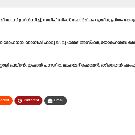
ാർ: മിലോസ് ഡ്രിൻസിച്ച്, സന്ദീപ് സിംഗ്, ഹോർമിപം റൂയിവ, പ്രീത
ബിൻ മോഹനൻ, ഡാനിഷ് ഫാറൂഖ്, മുഹമ്മദ് അസ്ഹർ, യോഹെൻബ മെയ്
ളി പ്രവീൺ, ഇഷാൻ പണ്ഡിത, മുഹമ്മദ് ഐമെൻ, ശ്രീക്കുട്ടൻ എം
eddIt
Pinterest
Email