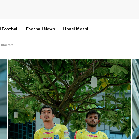
l Football
Football News
Lionel Messi
la Blasters