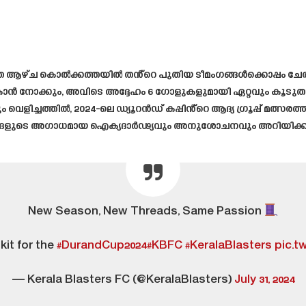
്ത ആഴ്ച കൊൽക്കത്തയിൽ തൻ്റെ പുതിയ ടീമംഗങ്ങൾക്കൊപ്പം 
ുപോകാൻ നോക്കും, അവിടെ അദ്ദേഹം 6 ഗോളുകളുമായി ഏറ്റവും കൂ
്ചത്തിൽ, 2024-ലെ ഡ്യൂറൻഡ് കപ്പിൻ്റെ ആദ്യ ഗ്രൂപ്പ് മത്സരത്തിൽ
 ഞങ്ങളുടെ അഗാധമായ ഐക്യദാർഢ്യവും അനുശോചനവും അറിയിക്ക
New Season, New Threads, Same Passion
kit for the
#DurandCup2024
#KBFC
#KeralaBlasters
pic.t
— Kerala Blasters FC (@KeralaBlasters)
July 31, 2024