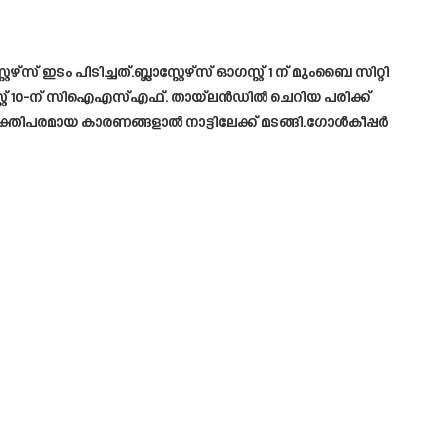
 ഇടം പിടിച്ചത്.ബ്ലാസ്റ്റേഴ്‌സ് ഓഗസ്റ്റ് 1 ന് മുംബൈ സിറ്റി
്റ്റ് 10-ന് സിഐഎസ്എഫ്. തായ്‌ലൻഡിൽ ചെറിയ പരിക്ക്
ിപരമായ കാരണങ്ങളാൽ നാട്ടിലേക്ക് മടങ്ങി.ഗോൾകീപ്പർ