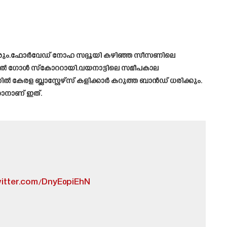
ചേരും.ഫോർവേഡ് നോഹ സദ്ദൂയി കഴിഞ്ഞ സീസണിലെ
ടുതൽ ഗോൾ സ്‌കോററായി.വയനാട്ടിലെ സമീപകാല
 കേരള ബ്ലാസ്റ്റേഴ്‌സ് കളിക്കാർ കറുത്ത ബാൻഡ് ധരിക്കും.
ാനാണ് ഇത്.
witter.com/DnyE0piEhN