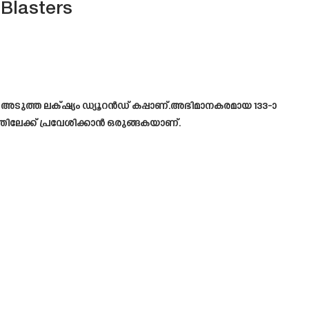
 Blasters
 അടുത്ത ലക്‌ഷ്യം ഡ്യൂറൻഡ് കപ്പാണ്.അഭിമാനകരമായ 133-ാ
തിലേക്ക് പ്രവേശിക്കാൻ ഒരുങ്ങകയാണ്.