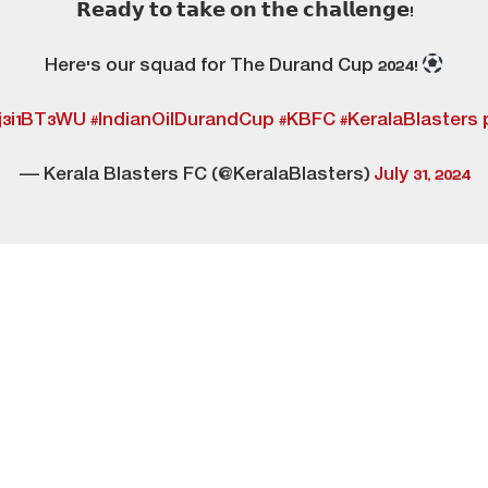
𝗥𝗲𝗮𝗱𝘆 𝘁𝗼 𝘁𝗮𝗸𝗲 𝗼𝗻 𝘁𝗵𝗲 𝗰𝗵𝗮𝗹𝗹𝗲𝗻𝗴𝗲!
Here's our squad for The Durand Cup 2024!
ej3i1BT3WU
#IndianOilDurandCup
#KBFC
#KeralaBlasters
— Kerala Blasters FC (@KeralaBlasters)
July 31, 2024