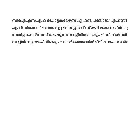
സിഐഎസ്എഫ് പ്രൊട്ടക്‌ടേഴ്‌സ് എഫ്‌ടി, പഞ്ചാബ് എഫ്‌സി, മുംബൈ 
എഫ്‌സിക്കെതിരെ തങ്ങളുടെ ഡ്യൂറാൻഡ് കപ്പ് കാമ്പെയ്ൻ ആ
നേരിട്ട ഫോർവേഡ് ജൗഷുവ സോട്ടിരിയോയും മിഡ്ഫീൽഡർ വി
സച്ചിൻ സുരേഷ് വീണ്ടും കൊൽക്കത്തയിൽ ടീമിനൊപ്പം ചേർന്