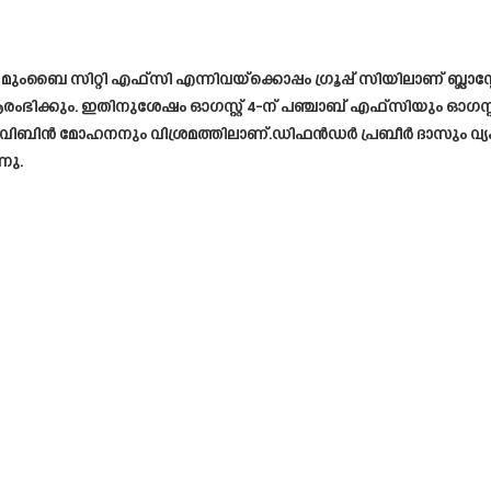
സിറ്റി എഫ്‌സി എന്നിവയ്‌ക്കൊപ്പം ഗ്രൂപ്പ് സിയിലാണ് ബ്ലാസ്റ്റേഴ്‌സ്
രംഭിക്കും. ഇതിനുശേഷം ഓഗസ്റ്റ് 4-ന് പഞ്ചാബ് എഫ്‌സിയും ഓഗസ
ബിൻ മോഹനനും വിശ്രമത്തിലാണ്.ഡിഫൻഡർ പ്രബീർ ദാസും വ്യക്ത
നു.