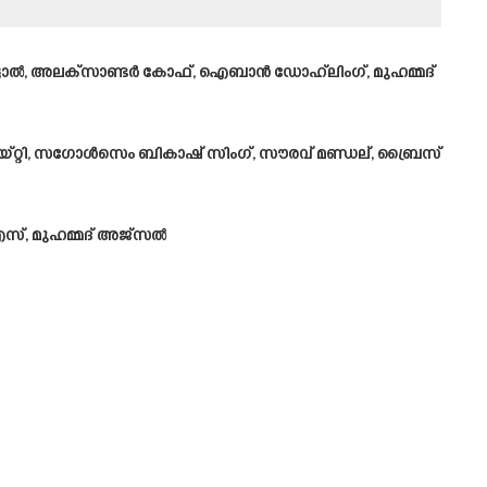
ം കോട്ടാൽ, അലക്‌സാണ്ടർ കോഫ്, ഐബാൻ ഡോഹ്‌ലിംഗ്, മുഹമ്മദ്
റ്റി, സഗോൾസെം ബികാഷ് സിംഗ്, സൗരവ് മണ്ഡല്, ബ്രൈസ്
എസ്, മുഹമ്മദ് അജ്സൽ