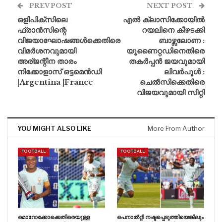
PREV POST
NEXT POST
ഒളിപിക്‌സിലെ
എൽ ക്ലാസിക്കോയിൽ
ഫ്രാൻസിന്റെ
റയലിനെ കീഴടക്കി
വിജയാഘോഷങ്ങൾക്കെതിരെ
ബാഴ്സലോണ :
വിമർശനവുമായി
യൂണൈറ്റഡിനെതിരെ
അര്ജന്റീന താരം
തകർപ്പൻ ജയവുമായി
നിക്കോളാസ് ഒട്ടമെൻഡി
ലിവർപൂൾ :
|Argentina |France
ചെൽസിക്കെതിരെ
വിജയവുമായി സിറ്റി
YOU MIGHT ALSO LIKE
More From Author
FOOTBALL
FOOTBALL
മൊറോക്കോക്കെതിരെയുള്ള
പെനാൽറ്റി നഷ്ടപ്പെടുത്തിയെങ്കിലും