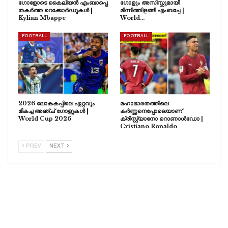
ഗോളോടെ കൈലിയൻ എംബാപ്പെ
ഗോളും അസിസ്റ്റുമായി
തകർത്ത റെക്കോർഡുകൾ |
മിന്നിത്തിളങ്ങി എംബപ്പേ |
Kylian Mbappe
World…
FOOTBALL
FOOTBALL
2026 ലോകകപ്പിലെ ഏറ്റവും
മഹാഭാരതത്തിലെ
മികച്ച അഞ്ച് ഗോളുകൾ |
കർണ്ണനെപ്പോലെയാണ്
World Cup 2026
ക്രിസ്റ്റ്യാനോ റൊണാൾഡോ |
Cristiano Ronaldo
PREV
NEXT