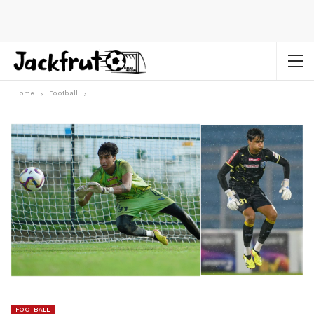
Home
Football
FOOTBALL