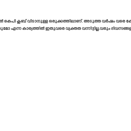
കെപി ക്ലബ് വിടാനുള്ള ഒരുക്കത്തിലാണ്. അടുത്ത വർഷം വരെ കേരള ബ
ോ എന്ന കാര്യത്തിൽ ഇതുവരെ വ്യക്തത വന്നിട്ടില്ല.വരും ദിവസങ്ങ