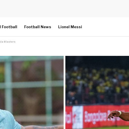
l Football
Football News
Lionel Messi
rala Blasters