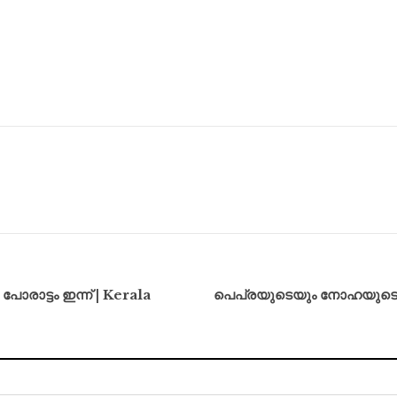
പോരാട്ടം ഇന്ന് | Kerala
പെപ്രയുടെയും നോഹയുടെയു