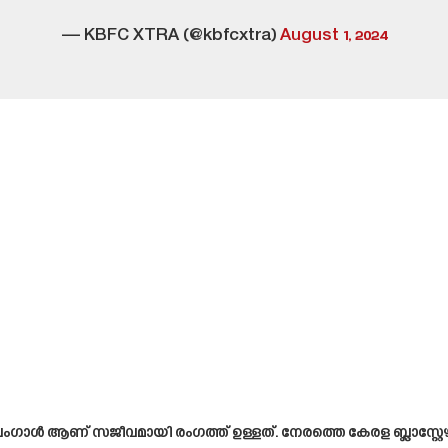
— KBFC XTRA (@kbfcxtra)
August 1, 2024
ഗാൾ ആണ് സജീവമായി രംഗത്ത് ഉള്ളത്. നേരത്തെ കേരള ബ്ലാസ്റ്റേഴ്സ