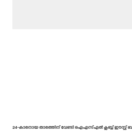
24-കാരനായ താരത്തിന് വേണ്ടി ഐഎസ്എൽ ക്ലബ്ബ് ഈസ്റ്റ് ബം