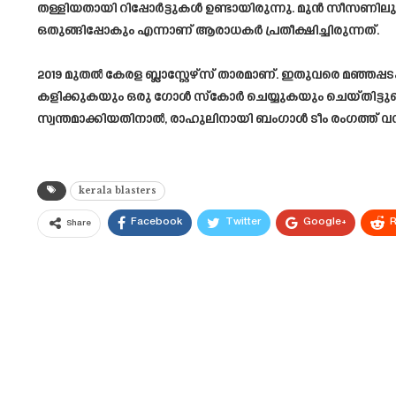
തള്ളിയതായി റിപ്പോർട്ടുകൾ ഉണ്ടായിരുന്നു. മുൻ സീസണില
ഒതുങ്ങിപ്പോകും എന്നാണ് ആരാധകർ പ്രതീക്ഷിച്ചിരുന്നത്.
2019 മുതൽ കേരള ബ്ലാസ്റ്റേഴ്സ് താരമാണ്. ഇതുവരെ മഞ്ഞപ്പ
കളിക്കുകയും ഒരു ഗോൾ സ്കോർ ചെയ്യുകയും ചെയ്തിട്ടുണ്ട്
സ്വന്തമാക്കിയതിനാൽ, രാഹുലിനായി ബംഗാൾ ടീം രംഗത്ത് വന്നി
kerala blasters
Facebook
Twitter
Google+
R
Share