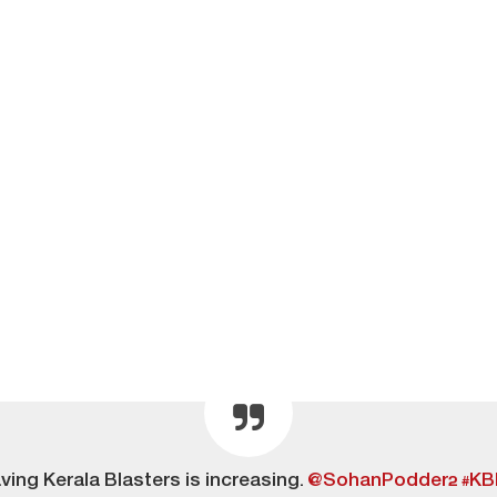
aving Kerala Blasters is increasing.
@SohanPodder2
#KB