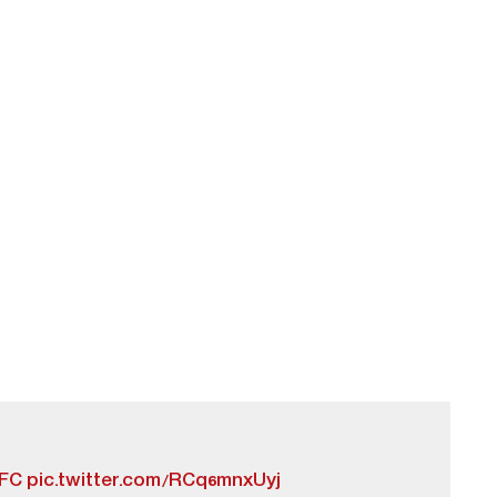
FC
pic.twitter.com/RCq6mnxUyj