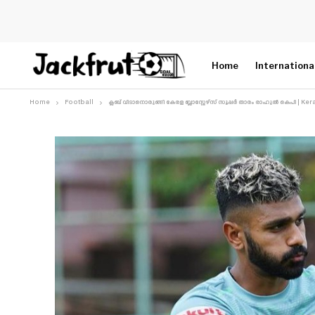
Home
Internationa
Home
Football
ക്ലബ് വിടാനൊരുങ്ങി കേരള ബ്ലാസ്റ്റേഴ്‌സ് സൂപ്പർ താരം രാഹുൽ കെപി | Ke