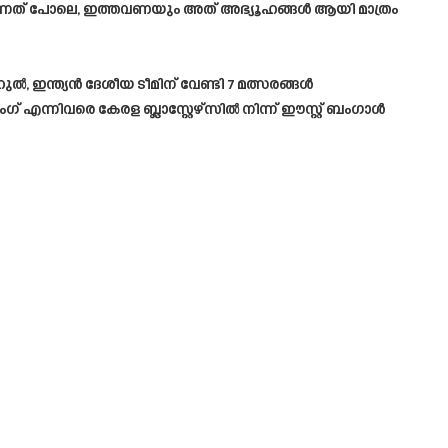
ിരുന്നത് പോലെ, ഇത്തവണയും അത് അഭ്യൂഹങ്ങൾ ആയി മാത്രം
ൽ, ഇന്ത്യൻ ദേശീയ ടീമിന് വേണ്ടി 7 മത്സരങ്ങൾ
ന്നിവരെ കേരള ബ്ലാസ്റ്റേഴ്സിൽ നിന്ന് ഈസ്റ്റ് ബംഗാൾ