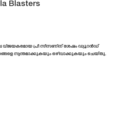
la Blasters
ൻഡിലെ വിജയകരമായ പ്രീ സീസണിന് ശേഷം ഡ്യൂറൻഡ്
 താരങ്ങളെ സ്വന്തമാക്കുകയും ഒഴിവാക്കുകയും ചെയ്തു.