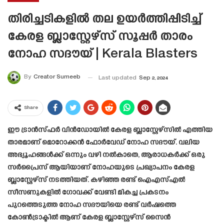
തിരിച്ചടികളിൽ തല ഉയർത്തിപ്പിടിച്ച്
കേരള ബ്ലാസ്റ്റേഴ്‌സ് സൂപ്പർ താരം
നോഹ സദൗയ് | Kerala Blasters
By
Creator Sumeeb
Last updated
Sep 2, 2024
Share
ഈ ട്രാൻസ്ഫർ വിൻഡോയിൽ കേരള ബ്ലാസ്റ്റേഴ്സിൽ എത്തിയ
താരമാണ് മൊറോക്കൻ ഫോർവേഡ് നോഹ സദൗയ്. വലിയ
അഭ്യൂഹങ്ങൾക്ക് ഒന്നും വഴി നൽകാതെ, ആരാധകർക്ക് ഒരു
സർപ്രൈസ് ആയിയാണ് നോഹയുടെ പ്രഖ്യാപനം കേരള
ബ്ലാസ്റ്റേഴ്സ് നടത്തിയത്. കഴിഞ്ഞ രണ്ട് ഐഎസ്എൽ
സീസണുകളിൽ ഗോവക്ക് വേണ്ടി മികച്ച പ്രകടനം
പുറത്തെടുത്ത നോഹ സദൗയിയെ രണ്ട് വർഷത്തെ
കോൺട്രാക്ടിൽ ആണ് കേരള ബ്ലാസ്റ്റേഴ്സ് സൈൻ