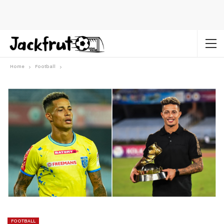
Home
Football
FOOTBALL