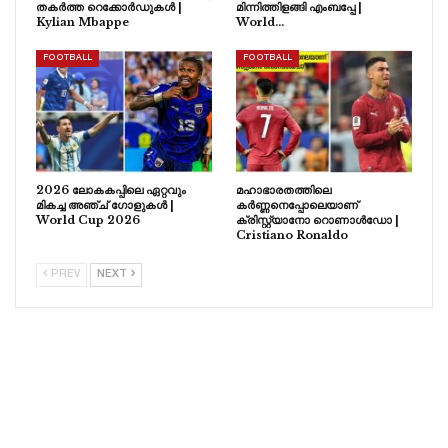
തകർത്ത റെക്കോർഡുകൾ |
മിന്നിത്തിളങ്ങി എംബപ്പേ |
Kylian Mbappe
World…
FOOTBALL
FOOTBALL
2026 ലോകകപ്പിലെ ഏറ്റവും
മഹാഭാരതത്തിലെ
മികച്ച അഞ്ച് ഗോളുകൾ |
കർണ്ണനെപ്പോലെയാണ്
World Cup 2026
ക്രിസ്റ്റ്യാനോ റൊണാൾഡോ |
Cristiano Ronaldo
PREV
NEXT