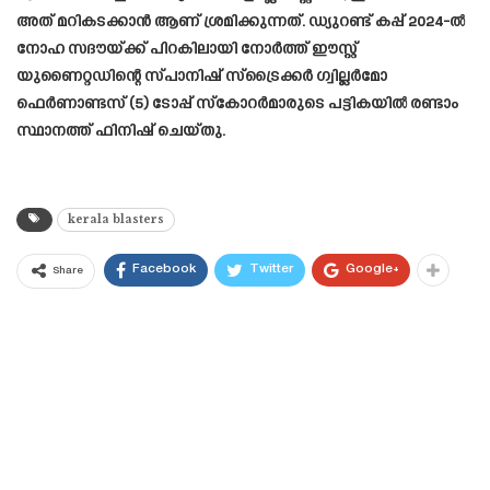
അത് മറികടക്കാൻ ആണ് ശ്രമിക്കുന്നത്. ഡ്യുറണ്ട് കപ്പ് 2024-ൽ
നോഹ സദൗയ്ക്ക്‌ പിറകിലായി നോർത്ത് ഈസ്റ്റ്
യുണൈറ്റഡിന്റെ സ്പാനിഷ് സ്ട്രൈക്കർ ഗ്വില്ലർമോ
ഫെർണാണ്ടസ് (5) ടോപ്പ് സ്കോറർമാരുടെ പട്ടികയിൽ രണ്ടാം
സ്ഥാനത്ത് ഫിനിഷ് ചെയ്തു.
kerala blasters
Facebook
Twitter
Google+
Share