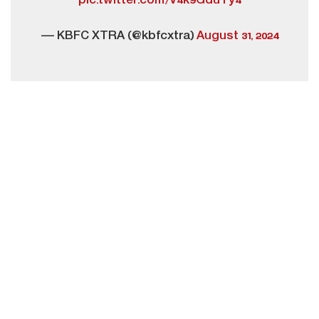
pic.twitter.com/V4k9GduTy4
— KBFC XTRA (@kbfcxtra)
August 31, 2024