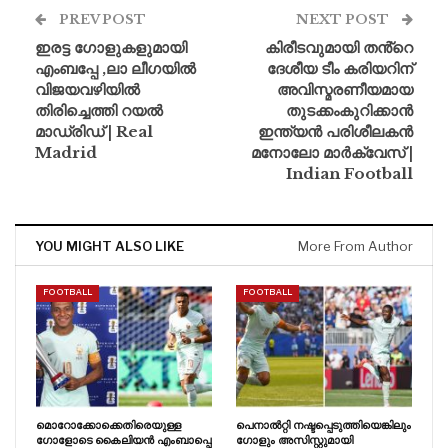
PREV POST
NEXT POST
ഇരട്ട ഗോളുകളുമായി
കിരീടവുമായി തൻ്റെ
എംബപ്പേ ,ലാ ലീഗയിൽ
ദേശീയ ടീം കരിയറിന്
വിജയവഴിയിൽ
അവിസ്മരണീയമായ
തിരിച്ചെത്തി റയൽ
തുടക്കംകുറിക്കാൻ
മാഡ്രിഡ് | Real
ഇന്ത്യൻ പരിശീലകൻ
Madrid
മനോലോ മാർക്വേസ് |
Indian Football
YOU MIGHT ALSO LIKE
More From Author
FOOTBALL
FOOTBALL
മൊറോക്കോക്കെതിരെയുള്ള
പെനാൽറ്റി നഷ്ടപ്പെടുത്തിയെങ്കിലും
ഗോളോടെ കൈലിയൻ എംബാപ്പെ
ഗോളും അസിസ്റ്റുമായി