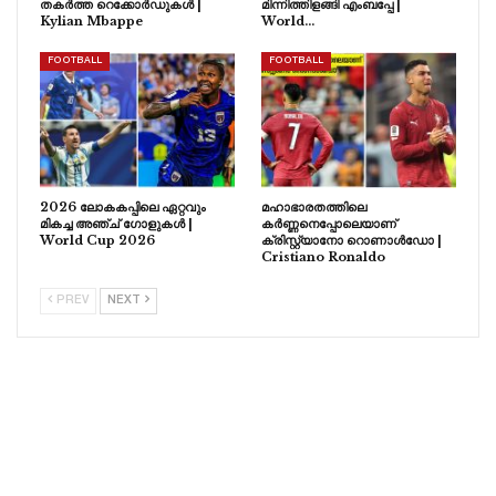
തകർത്ത റെക്കോർഡുകൾ |
മിന്നിത്തിളങ്ങി എംബപ്പേ |
Kylian Mbappe
World…
FOOTBALL
FOOTBALL
2026 ലോകകപ്പിലെ ഏറ്റവും
മഹാഭാരതത്തിലെ
മികച്ച അഞ്ച് ഗോളുകൾ |
കർണ്ണനെപ്പോലെയാണ്
World Cup 2026
ക്രിസ്റ്റ്യാനോ റൊണാൾഡോ |
Cristiano Ronaldo
PREV
NEXT