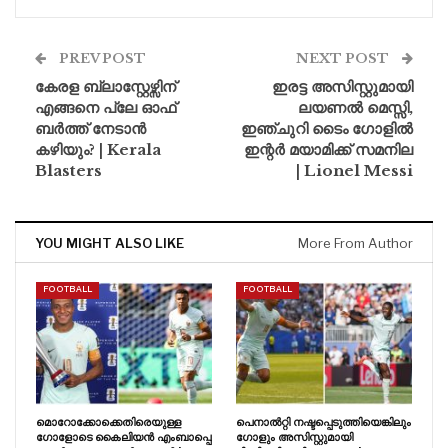
PREV POST
NEXT POST
കേരള ബ്ലാസ്റ്റേഴ്സിന്
ഇരട്ട അസിസ്റ്റുമായി
എങ്ങനെ പ്ലേ ഓഫ്
ലയണൽ മെസ്സി,
ബർത്ത് നേടാൻ
ഇഞ്ചുറി ടൈം ഗോളിൽ
കഴിയും? | Kerala
ഇന്റർ മയാമിക്ക് സമനില
Blasters
| Lionel Messi
YOU MIGHT ALSO LIKE
More From Author
FOOTBALL
FOOTBALL
മൊറോക്കോക്കെതിരെയുള്ള
പെനാൽറ്റി നഷ്ടപ്പെടുത്തിയെങ്കിലും
ഗോളോടെ കൈലിയൻ എംബാപ്പെ
ഗോളും അസിസ്റ്റുമായി