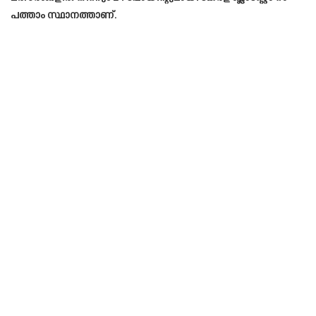
പത്താം സ്ഥാനത്താണ്.