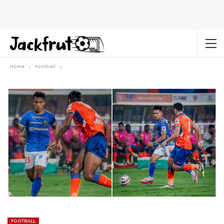
Home
Football
FOOTBALL