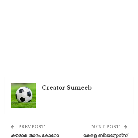
Creator Sumeeb
PREV POST
NEXT POST
കൗമാര താരം കോറോ
കേരള ബ്ലാസ്റ്റേഴ്‌സ്