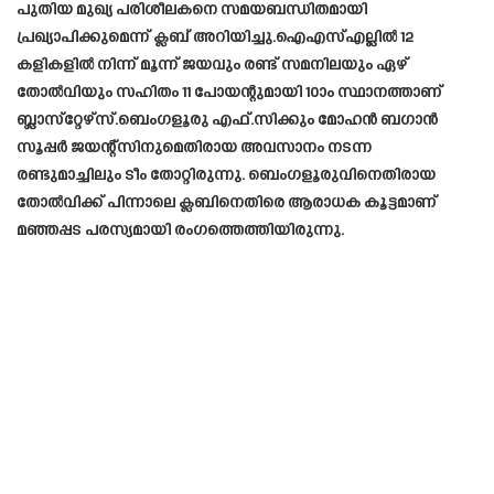
പുതിയ മുഖ്യ പരിശീലകനെ സമയബന്ധിതമായി
പ്രഖ്യാപിക്കുമെന്ന് ക്ലബ് അറിയിച്ചു.ഐഎസ്എല്ലിൽ 12
കളികളിൽ നിന്ന് മൂന്ന് ജയവും രണ്ട് സമനിലയും ഏഴ്
തോൽവിയും സഹിതം 11 പോയന്റുമായി 10ാം സ്ഥാനത്താണ്
ബ്ലാസ്‌റ്റേഴ്‌സ്.ബെംഗളൂരു എഫ്.സിക്കും മോഹൻ ബഗാൻ
സൂപ്പർ ജയന്റ്‌സിനുമെതിരായ അവസാനം നടന്ന
രണ്ടുമാച്ചിലും ടീം തോറ്റിരുന്നു. ബെംഗളൂരുവിനെതിരായ
തോൽവിക്ക് പിന്നാലെ ക്ലബിനെതിരെ ആരാധക കൂട്ടമാണ്
മഞ്ഞപ്പട പരസ്യമായി രംഗത്തെത്തിയിരുന്നു.