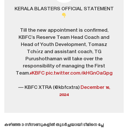
KERALA BLASTERS OFFICIAL STATEMENT
Till the new appointment is confirmed,
KBFC’s Reserve Team Head Coach and
Head of Youth Development, Tomasz
Tchórz and assistant coach, TG
Purushothaman will take over the
responsibility of managing the First
Team.
#KBFC
pic.twitter.com/ikHGnOaGpg
— KBFC XTRA (@kbfcxtra)
December 16,
2024
കഴിഞ്ഞ 3 സീസണുകളിൽ തുടർച്ചയായി ടീമിനെ പ്ലേ