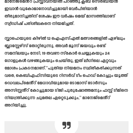
മാനേജ്‌മെൻ്റ് പ്രസ്താവനയിൽ പറഞ്ഞു.ക്ലബ് സെർബിയൻ
ഇവാൻ വുകോമാനോവിച്ചുമായി വേർപിരിയാൻ
തീരുമാനിച്ചതിന് ശേഷം ഈ വർഷം മെയ് മാസത്തിലാണ്
സ്വീഡിഷ് പരിശീലകനെ നിയമിച്ചത്.
സ്താഹെയുടെ കീഴിൽ 12 ഐഎസ്എൽ മത്സരങ്ങളിൽ ഏഴിലും
ബ്ലാസ്റ്റേഴ്സ് തോറ്റിരുന്നു. അവർ മൂന്ന് ജയവും രണ്ട്
സമനിലയും നേടി, 19 തവണ സ്‌കോർ ചെയ്യുകയും 24
ഗോളുകൾ വഴങ്ങുകയും ചെയ്തു, ഇത് ലീഗിലെ ഏറ്റവും
മോശം പ്രകടനമാണ്.”പുതിയ നിയമനം സ്ഥിരീകരിക്കുന്നത്
വരെ, കെബിഎഫ്‌സിയുടെ റിസർവ് ടീം ഹെഡ് കോച്ചും യൂത്ത്
ഡെവലപ്‌മെൻ്റ് മേധാവിയുമായ ടോമാസ് ടോർസും
അസിസ്റ്റൻ്റ് കോച്ചുമായ ടിജി പുരുഷോത്തമനും ഫസ്റ്റ് ടീമിനെ
നിയന്ത്രിക്കുന്ന ചുമതല ഏറ്റെടുക്കും,” മാനേജ്‌മെൻ്റ്
അറിയിച്ചു.