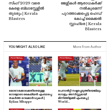
സിംഗ് 2029 വരെ
ജേഴ്സികൾ ആരാധകർക്ക്
കേരള ബ്ലാസ്റ്റേഴ്സിൽ
നൽകുമെന്ന്
തുടരും | Kerala
പുറത്താക്കപ്പെട്ട ഹെഡ്
Blasters
കോച്ച് മൈക്കൽ
സ്റ്റാഹ്രെ | Kerala
Blasters
YOU MIGHT ALSO LIKE
More From Author
FOOTBALL
FOOTBALL
മൊറോക്കോക്കെതിരെയുള്ള
പെനാൽറ്റി നഷ്ടപ്പെടുത്തിയെങ്കിലും
ഗോളോടെ കൈലിയൻ എംബാപ്പെ
ഗോളും അസിസ്റ്റുമായി
തകർത്ത റെക്കോർഡുകൾ |
മിന്നിത്തിളങ്ങി എംബപ്പേ |
Kylian Mbappe
World…