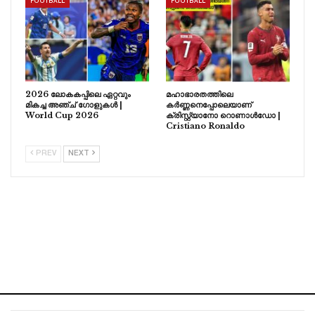
FOOTBALL
FOOTBALL
2026 ലോകകപ്പിലെ ഏറ്റവും
മഹാഭാരതത്തിലെ
മികച്ച അഞ്ച് ഗോളുകൾ |
കർണ്ണനെപ്പോലെയാണ്
World Cup 2026
ക്രിസ്റ്റ്യാനോ റൊണാൾഡോ |
Cristiano Ronaldo
PREV
NEXT